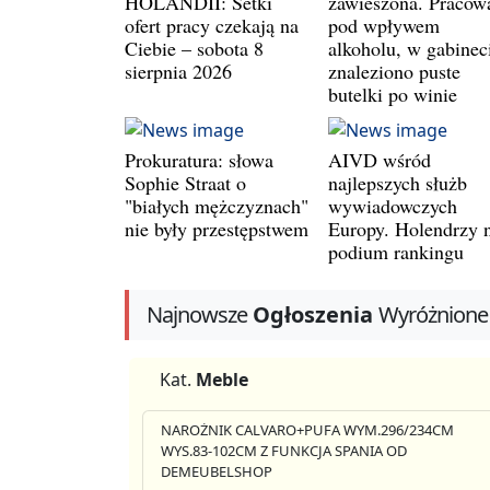
HOLANDII: Setki
zawieszona. Pracow
ofert pracy czekają na
pod wpływem
Ciebie – sobota 8
alkoholu, w gabinec
sierpnia 2026
znaleziono puste
butelki po winie
Prokuratura: słowa
AIVD wśród
Sophie Straat o
najlepszych służb
"białych mężczyznach"
wywiadowczych
nie były przestępstwem
Europy. Holendrzy 
podium rankingu
Najnowsze
Ogłoszenia
Wyróżnione
Kat.
Meble
NAROŻNIK CALVARO+PUFA WYM.296/234CM
WYS.83-102CM Z FUNKCJA SPANIA OD
DEMEUBELSHOP