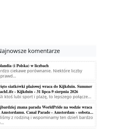
Najnowsze komentarze
landia (i Polska) w liczbach
rdzo ciekawe porównanie. Niektóre liczby
prawd...
ięto siatkówki plażowej wraca do Kijkduin. Summer
achLife - Kijkduin - 31 lipca-9 sierpnia 2026
śli ktoś lubi sport i plażę, to lepszego połącze...
jbardziej znana parada WorldPride na wodzie wraca
 Amsterdamu. Canal Parade - Amsterdam - sobota...
liśmy z rodziną i wspominamy ten dzień bardzo
...