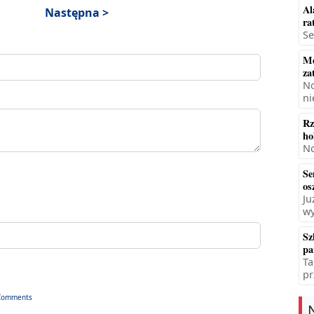
Al
Następna >
ra
Se
Mę
za
No
ni
Rz
ho
No
Se
os
Ju
wy
Sz
pa
Ta
pr
Comments