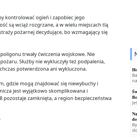
by kontrolować ogień i zapobiec jego
ość są wciąż rozgrzane, a w wielu miejscach tlą
 straży pożarnej decydujące, bo wzmagający się
 poligonu trwały ćwiczenia wojskowe. Nie
pożaru. Służby nie wykluczyły też podpalenia,
tychczas potwierdzona ani wykluczona.
Ho
Ba
na
ym, gdzie mogą znajdować się niewybuchy i
śnicza jest wyjątkowo skomplikowana i
Św
Be
8 pozostaje zamknięta, a region bezpieczeństwa
Je
Na
.
do
By
do