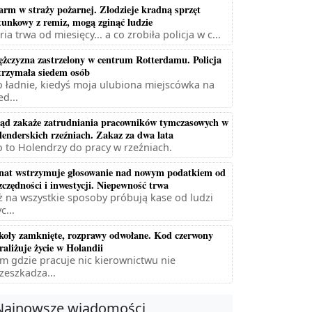
arm w straży pożarnej. Złodzieje kradną sprzęt
tunkowy z remiz, mogą zginąć ludzie
ria trwa od miesięcy... a co zrobiła policja w c...
żczyzna zastrzelony w centrum Rotterdamu. Policja
trzymała siedem osób
 ładnie, kiedyś moja ulubiona miejscówka na
ed...
ąd zakaże zatrudniania pracowników tymczasowych w
lenderskich rzeźniach. Zakaz za dwa lata
 to Holendrzy do pracy w rzeźniach.
nat wstrzymuje głosowanie nad nowym podatkiem od
zczędności i inwestycji. Niepewność trwa
ż na wszystkie sposoby próbują kase od ludzi
c...
koły zamknięte, rozprawy odwołane. Kod czerwony
raliżuje życie w Holandii
m gdzie pracuje nic kierownictwu nie
zeszkadza...
Najnowsze wiadomości