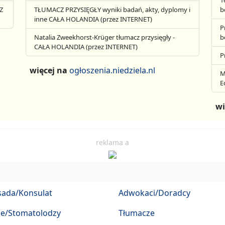
1
Z
TŁUMACZ PRZYSIĘGŁY wyniki badań, akty, dyplomy i
b
inne CAŁA HOLANDIA (przez INTERNET)
P
Natalia Zweekhorst-Krüger tłumacz przysięgły -
b
CAŁA HOLANDIA (przez INTERNET)
P
więcej na
ogłoszenia.niedziela.nl
M
E
wi
reklama a
ada/Konsulat
Adwokaci/Doradcy
ze/Stomatolodzy
Tłumacze