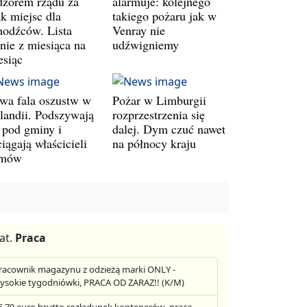
dzorem rządu za
alarmuje: kolejnego
ak miejsc dla
takiego pożaru jak w
hodźców. Lista
Venray nie
śnie z miesiąca na
udźwigniemy
esiąc
wa fala oszustw w
Pożar w Limburgii
landii. Podszywają
rozprzestrzenia się
ę pod gminy i
dalej. Dym czuć nawet
iągają właścicieli
na północy kraju
mów
at.
Praca
racownik magazynu z odzieżą marki ONLY -
ysokie tygodniówki, PRACA OD ZARAZ!! (K/M)