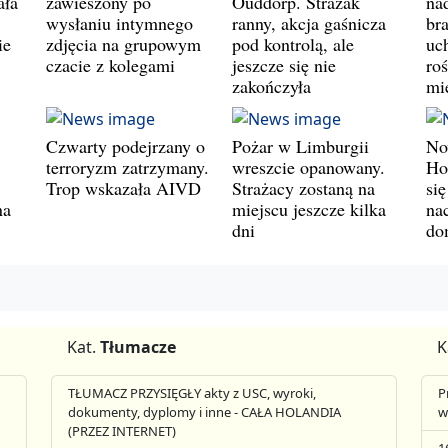
ała
zawieszony po
Ouddorp. Strażak
na
wysłaniu intymnego
ranny, akcja gaśnicza
br
ie
zdjęcia na grupowym
pod kontrolą, ale
uc
czacie z kolegami
jeszcze się nie
ro
zakończyła
mi
Czwarty podejrzany o
Pożar w Limburgii
No
terroryzm zatrzymany.
wreszcie opanowany.
Ho
Trop wskazała AIVD
Strażacy zostaną na
si
na
miejscu jeszcze kilka
nac
dni
do
Kat.
Tłumacze
K
TŁUMACZ PRZYSIĘGŁY akty z USC, wyroki,
P
dokumenty, dyplomy i inne - CAŁA HOLANDIA
w
(PRZEZ INTERNET)