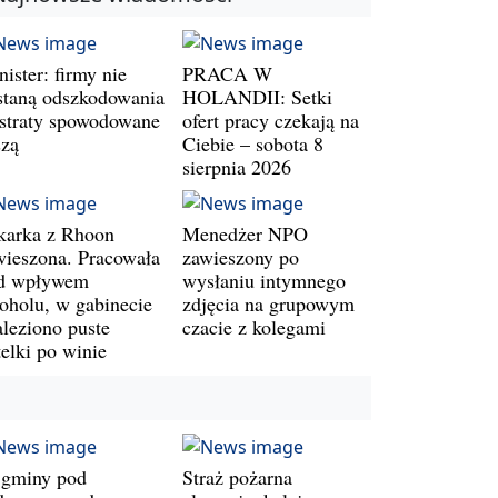
ister: firmy nie
PRACA W
staną odszkodowania
HOLANDII: Setki
 straty spowodowane
ofert pracy czekają na
szą
Ciebie – sobota 8
sierpnia 2026
karka z Rhoon
Menedżer NPO
wieszona. Pracowała
zawieszony po
d wpływem
wysłaniu intymnego
koholu, w gabinecie
zdjęcia na grupowym
aleziono puste
czacie z kolegami
telki po winie
 gminy pod
Straż pożarna