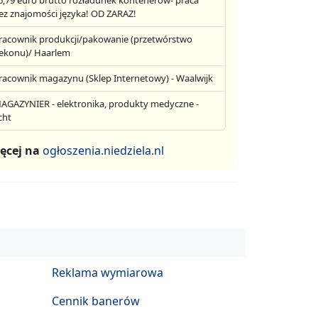
6,79 euro brutto rozładunek kontenerów- praca
ez znajomości języka! OD ZARAZ!
racownik produkcji/pakowanie (przetwórstwo
ekonu)/ Haarlem
racownik magazynu (Sklep Internetowy) - Waalwijk
AGAZYNIER - elektronika, produkty medyczne -
cht
ęcej na
ogłoszenia.niedziela.nl
Reklama wymiarowa
Cennik banerów