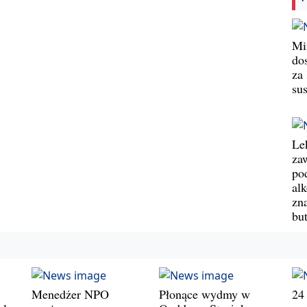
Min
do
za
su
Le
za
po
al
zn
bu
Menedżer NPO
Płonące wydmy w
24