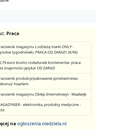
at.
Praca
racownik magazynu z odzieżą marki ONLY -
ysokie tygodniówki, PRACA OD ZARAZ!! (K/M)
6,79 euro brutto rozładunek kontenerów- praca
ez znajomości języka! OD ZARAZ!
racownik produkcji/pakowanie (przetwórstwo
ekonu)/ Haarlem
racownik magazynu (Sklep Internetowy) - Waalwijk
AGAZYNIER - elektronika, produkty medyczne -
cht
ęcej na
ogłoszenia.niedziela.nl