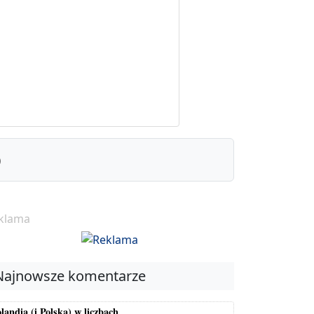
)
klama
Najnowsze komentarze
landia (i Polska) w liczbach