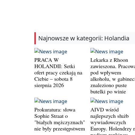
Najnowsze w kategorii: Holandia
PRACA W
Lekarka z Rhoon
HOLANDII: Setki
zawieszona. Pracow
ofert pracy czekają na
pod wpływem
Ciebie – sobota 8
alkoholu, w gabinec
sierpnia 2026
znaleziono puste
butelki po winie
Prokuratura: słowa
AIVD wśród
Sophie Straat o
najlepszych służb
"białych mężczyznach"
wywiadowczych
nie były przestępstwem
Europy. Holendrzy 
podium rankingu