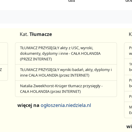
Kat.
Tłumacze
K
TŁUMACZ PRZYSIĘGŁY akty z USC, wyroki,
P
dokumenty, dyplomy i inne - CAŁA HOLANDIA
w
(PRZEZ INTERNET)
1
Z
TŁUMACZ PRZYSIĘGŁY wyniki badań, akty, dyplomy i
b
inne CAŁA HOLANDIA (przez INTERNET)
P
Natalia Zweekhorst-Krüger tłumacz przysięgły -
b
CAŁA HOLANDIA (przez INTERNET)
P
więcej na
ogłoszenia.niedziela.nl
M
E
wi