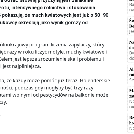
a od lat. Główną przyczyną jest zanikanie
Ba
zotu, intensywnego rolnictwa i stosowania
na
 pokazują, że much kwiatowych jest już o 50–90
Św
naukowcy określają jako wynik gorszy od
Be
Je
Na
ólnokrajowy program liczenia zapylaczy, który
do
ęć razy w roku liczyć motyle, muchy kwiatowe i
By
do
Celem jest lepsze zrozumienie skali problemu i
jest najpilniejsza.
Al
ra
Se
, że każdy może pomóc już teraz. Holenderskie
nności, podczas gdy mogłyby być trzy razy
Mę
wiatami wolnymi od pestycydów na balkonie może
za
No
zy.
ni
.
Rz
ho
No