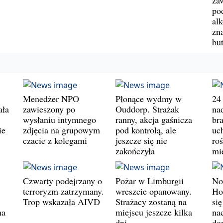
po
al
zn
bu
Menedżer NPO
Płonące wydmy w
24
ała
zawieszony po
Ouddorp. Strażak
na
wysłaniu intymnego
ranny, akcja gaśnicza
br
ie
zdjęcia na grupowym
pod kontrolą, ale
uc
czacie z kolegami
jeszcze się nie
ro
zakończyła
mi
Czwarty podejrzany o
Pożar w Limburgii
No
terroryzm zatrzymany.
wreszcie opanowany.
Ho
Trop wskazała AIVD
Strażacy zostaną na
si
na
miejscu jeszcze kilka
nac
dni
do