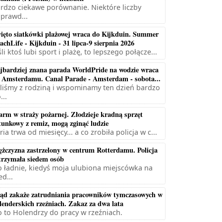
rdzo ciekawe porównanie. Niektóre liczby
prawd...
ięto siatkówki plażowej wraca do Kijkduin. Summer
achLife - Kijkduin - 31 lipca-9 sierpnia 2026
śli ktoś lubi sport i plażę, to lepszego połącze...
jbardziej znana parada WorldPride na wodzie wraca
 Amsterdamu. Canal Parade - Amsterdam - sobota...
liśmy z rodziną i wspominamy ten dzień bardzo
...
arm w straży pożarnej. Złodzieje kradną sprzęt
tunkowy z remiz, mogą zginąć ludzie
ria trwa od miesięcy... a co zrobiła policja w c...
żczyzna zastrzelony w centrum Rotterdamu. Policja
trzymała siedem osób
 ładnie, kiedyś moja ulubiona miejscówka na
ed...
ąd zakaże zatrudniania pracowników tymczasowych w
lenderskich rzeźniach. Zakaz za dwa lata
 to Holendrzy do pracy w rzeźniach.