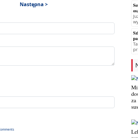
Następna >
Se
os
Ju
wy
Sz
pa
Ta
pr
Min
do
za
su
Comments
Le
za