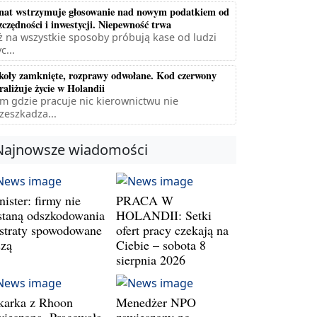
nat wstrzymuje głosowanie nad nowym podatkiem od
zczędności i inwestycji. Niepewność trwa
ż na wszystkie sposoby próbują kase od ludzi
c...
koły zamknięte, rozprawy odwołane. Kod czerwony
raliżuje życie w Holandii
m gdzie pracuje nic kierownictwu nie
zeszkadza...
Najnowsze wiadomości
ister: firmy nie
PRACA W
staną odszkodowania
HOLANDII: Setki
 straty spowodowane
ofert pracy czekają na
szą
Ciebie – sobota 8
sierpnia 2026
karka z Rhoon
Menedżer NPO
wieszona. Pracowała
zawieszony po