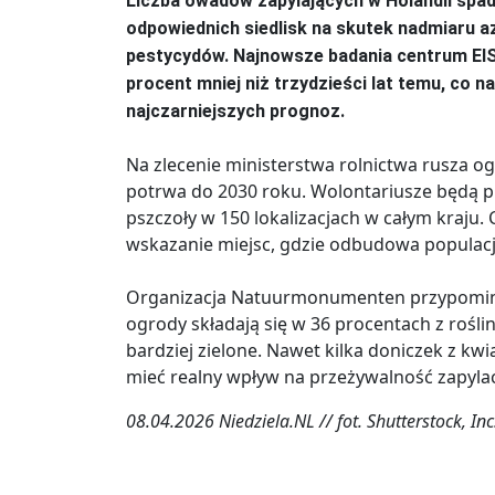
Liczba owadów zapylających w Holandii spad
odpowiednich siedlisk na skutek nadmiaru a
pestycydów. Najnowsze badania centrum EIS
procent mniej niż trzydzieści lat temu, co 
najczarniejszych prognoz.
Na zlecenie ministerstwa rolnictwa rusza og
potrwa do 2030 roku. Wolontariusze będą pi
pszczoły w 150 lokalizacjach w całym kraju. 
wskazanie miejsc, gdzie odbudowa populacji 
Organizacja Natuurmonumenten przypomina
ogrody składają się w 36 procentach z rośli
bardziej zielone. Nawet kilka doniczek z k
mieć realny wpływ na przeżywalność zapylac
08.04.2026 Niedziela.NL // fot. Shutterstock, Inc