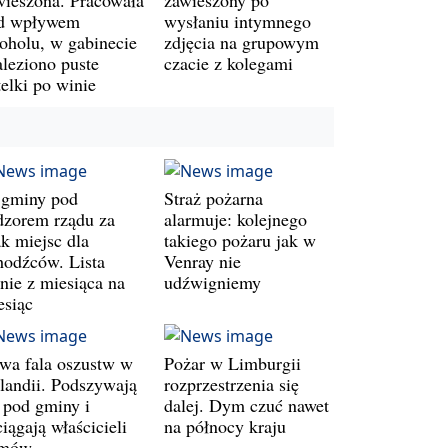
d wpływem
wysłaniu intymnego
koholu, w gabinecie
zdjęcia na grupowym
aleziono puste
czacie z kolegami
telki po winie
 gminy pod
Straż pożarna
dzorem rządu za
alarmuje: kolejnego
ak miejsc dla
takiego pożaru jak w
hodźców. Lista
Venray nie
śnie z miesiąca na
udźwigniemy
esiąc
wa fala oszustw w
Pożar w Limburgii
landii. Podszywają
rozprzestrzenia się
ę pod gminy i
dalej. Dym czuć nawet
iągają właścicieli
na północy kraju
mów