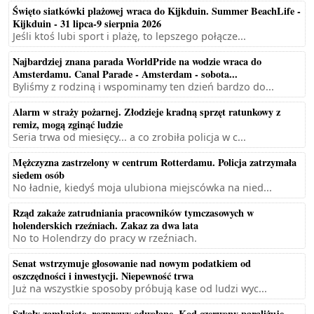
Święto siatkówki plażowej wraca do Kijkduin. Summer BeachLife -
Kijkduin - 31 lipca-9 sierpnia 2026
Jeśli ktoś lubi sport i plażę, to lepszego połącze...
Najbardziej znana parada WorldPride na wodzie wraca do
Amsterdamu. Canal Parade - Amsterdam - sobota...
Byliśmy z rodziną i wspominamy ten dzień bardzo do...
Alarm w straży pożarnej. Złodzieje kradną sprzęt ratunkowy z
remiz, mogą zginąć ludzie
Seria trwa od miesięcy... a co zrobiła policja w c...
Mężczyzna zastrzelony w centrum Rotterdamu. Policja zatrzymała
siedem osób
No ładnie, kiedyś moja ulubiona miejscówka na nied...
Rząd zakaże zatrudniania pracowników tymczasowych w
holenderskich rzeźniach. Zakaz za dwa lata
No to Holendrzy do pracy w rzeźniach.
Senat wstrzymuje głosowanie nad nowym podatkiem od
oszczędności i inwestycji. Niepewność trwa
Już na wszystkie sposoby próbują kase od ludzi wyc...
Szkoły zamknięte, rozprawy odwołane. Kod czerwony paraliżuje