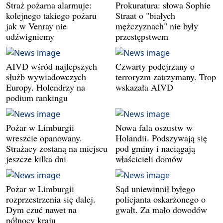
Straż pożarna alarmuje:
Prokuratura: słowa Sophie
kolejnego takiego pożaru
Straat o "białych
jak w Venray nie
mężczyznach" nie były
udźwigniemy
przestępstwem
AIVD wśród najlepszych
Czwarty podejrzany o
służb wywiadowczych
terroryzm zatrzymany. Trop
Europy. Holendrzy na
wskazała AIVD
podium rankingu
Pożar w Limburgii
Nowa fala oszustw w
wreszcie opanowany.
Holandii. Podszywają się
Strażacy zostaną na miejscu
pod gminy i naciągają
jeszcze kilka dni
właścicieli domów
Pożar w Limburgii
Sąd uniewinnił byłego
rozprzestrzenia się dalej.
policjanta oskarżonego o
Dym czuć nawet na
gwałt. Za mało dowodów
północy kraju