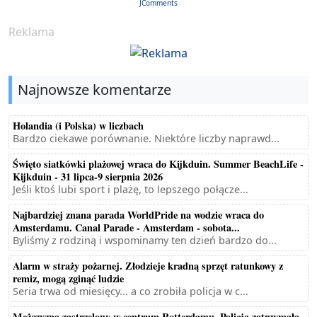
JComments
Reklama
Najnowsze komentarze
Holandia (i Polska) w liczbach
Bardzo ciekawe porównanie. Niektóre liczby naprawd...
Święto siatkówki plażowej wraca do Kijkduin. Summer BeachLife -
Kijkduin - 31 lipca-9 sierpnia 2026
Jeśli ktoś lubi sport i plażę, to lepszego połącze...
Najbardziej znana parada WorldPride na wodzie wraca do
Amsterdamu. Canal Parade - Amsterdam - sobota...
Byliśmy z rodziną i wspominamy ten dzień bardzo do...
Alarm w straży pożarnej. Złodzieje kradną sprzęt ratunkowy z
remiz, mogą zginąć ludzie
Seria trwa od miesięcy... a co zrobiła policja w c...
Mężczyzna zastrzelony w centrum Rotterdamu. Policja zatrzymała