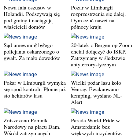
Nowa fala oszustw w
Pożar w Limburgii
Holandii. Podszywają się
rozprzestrzenia się dalej.
pod gminy i naciągają
Dym czuć nawet na
właścicieli domów
północy kraju
Sąd uniewinnił byłego
20-latek z Bergen op Zoom
policjanta oskarżonego o
chciał dołączyć do ISKP.
gwałt. Za mało dowodów
Zatrzymany w śledztwie
antyterrorystycznym
Pożar w Limburgii wymyka
Wielki pożar lasu koło
się spod kontroli. Płonie już
Venray. Ewakuowano
sto hektarów lasu
kemping, wysłano NL-
Alert
Zniszczono Pomnik
Parada World Pride w
Narodowy na placu Dam.
Amsterdamie bez
Wśród zatrzymanych
większych incydentów.