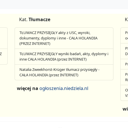
Kat.
Tłumacze
K
TŁUMACZ PRZYSIĘGŁY akty z USC, wyroki,
P
dokumenty, dyplomy i inne - CAŁA HOLANDIA
o
(PRZEZ INTERNET)
P
Z
TŁUMACZ PRZYSIĘGŁY wyniki badań, akty, dyplomy i
D
inne CAŁA HOLANDIA (przez INTERNET)
P
Natalia Zweekhorst-Krüger tłumacz przysięgły -
P
CAŁA HOLANDIA (przez INTERNET)
R
więcej na
ogłoszenia.niedziela.nl
O
V
wi