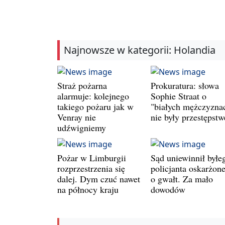
Najnowsze w kategorii: Holandia
Straż pożarna
Prokuratura: słowa
alarmuje: kolejnego
Sophie Straat o
takiego pożaru jak w
"białych mężczyzna
Venray nie
nie były przestępst
udźwigniemy
Pożar w Limburgii
Sąd uniewinnił byłe
rozprzestrzenia się
policjanta oskarżon
dalej. Dym czuć nawet
o gwałt. Za mało
na północy kraju
dowodów