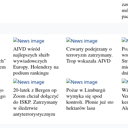
za
mó
pa
AIVD wśród
Czwarty podejrzany o
Po
najlepszych służb
terroryzm zatrzymany.
wr
ch"
wywiadowczych
Trop wskazała AIVD
St
wem
Europy. Holendrzy na
mie
podium rankingu
dn
go
20-latek z Bergen op
Pożar w Limburgii
Wi
ego
Zoom chciał dołączyć
wymyka się spod
Ve
do ISKP. Zatrzymany
kontroli. Płonie już sto
ke
w śledztwie
hektarów lasu
Al
antyterrorystycznym