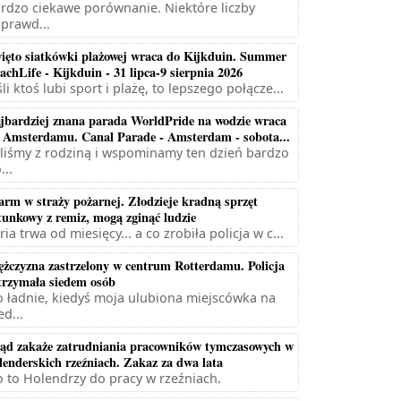
rdzo ciekawe porównanie. Niektóre liczby
prawd...
ięto siatkówki plażowej wraca do Kijkduin. Summer
achLife - Kijkduin - 31 lipca-9 sierpnia 2026
śli ktoś lubi sport i plażę, to lepszego połącze...
jbardziej znana parada WorldPride na wodzie wraca
 Amsterdamu. Canal Parade - Amsterdam - sobota...
liśmy z rodziną i wspominamy ten dzień bardzo
...
arm w straży pożarnej. Złodzieje kradną sprzęt
tunkowy z remiz, mogą zginąć ludzie
ria trwa od miesięcy... a co zrobiła policja w c...
żczyzna zastrzelony w centrum Rotterdamu. Policja
trzymała siedem osób
 ładnie, kiedyś moja ulubiona miejscówka na
ed...
ąd zakaże zatrudniania pracowników tymczasowych w
lenderskich rzeźniach. Zakaz za dwa lata
 to Holendrzy do pracy w rzeźniach.