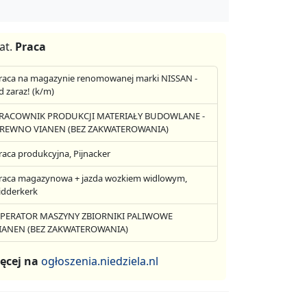
at.
Praca
raca na magazynie renomowanej marki NISSAN -
d zaraz! (k/m)
RACOWNIK PRODUKCJI MATERIAŁY BUDOWLANE -
REWNO VIANEN (BEZ ZAKWATEROWANIA)
raca produkcyjna, Pijnacker
raca magazynowa + jazda wozkiem widlowym,
idderkerk
PERATOR MASZYNY ZBIORNIKI PALIWOWE
IANEN (BEZ ZAKWATEROWANIA)
ęcej na
ogłoszenia.niedziela.nl