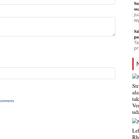
Se
os
Ju
wy
Sz
pa
Ta
pr
St
al
ta
Comments
Ve
ud
Le
Rh