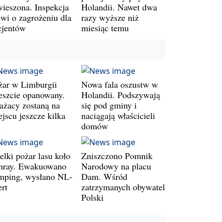
wieszona. Inspekcja
Holandii. Nawet dwa
wi o zagrożeniu dla
razy wyższe niż
cjentów
miesiąc temu
żar w Limburgii
Nowa fala oszustw w
eszcie opanowany.
Holandii. Podszywają
rażacy zostaną na
się pod gminy i
jscu jeszcze kilka
naciągają właścicieli
i
domów
elki pożar lasu koło
Zniszczono Pomnik
nray. Ewakuowano
Narodowy na placu
mping, wysłano NL-
Dam. Wśród
ert
zatrzymanych obywatel
Polski