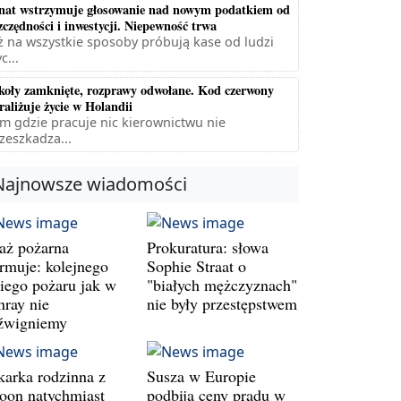
nat wstrzymuje głosowanie nad nowym podatkiem od
zczędności i inwestycji. Niepewność trwa
ż na wszystkie sposoby próbują kase od ludzi
c...
koły zamknięte, rozprawy odwołane. Kod czerwony
raliżuje życie w Holandii
m gdzie pracuje nic kierownictwu nie
zeszkadza...
Najnowsze wiadomości
raż pożarna
Prokuratura: słowa
armuje: kolejnego
Sophie Straat o
kiego pożaru jak w
"białych mężczyznach"
nray nie
nie były przestępstwem
źwigniemy
karka rodzinna z
Susza w Europie
oon natychmiast
podbija ceny prądu w