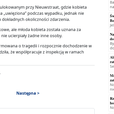
Ba
na
ulokowanym przy Nieuwstraat, gdzie kobieta
ła „uwięziona” podczas wypadku, jednak nie
Św
 dokładnych okoliczności zdarzenia.
Be
Je
owe, ale młoda kobieta została uznana za
Na
 nie ucierpiały żadne inne osoby.
do
By
ormowana o tragedii i rozpocznie dochodzenie w
do
dziła, że współpracuje z inspekcją w ramach
Al
ra
Se
.
Mę
za
No
ni
Następna >
Rz
ho
No