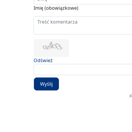
Imię (obowiązkowe)
Odśwież
Wyślij
J