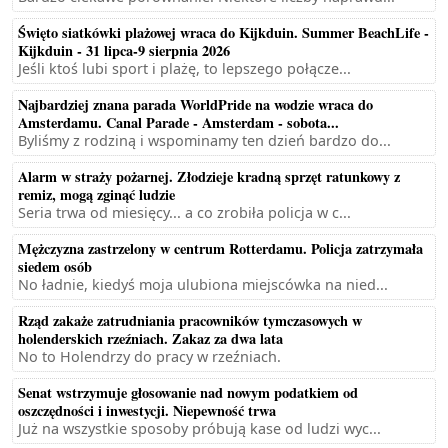
Święto siatkówki plażowej wraca do Kijkduin. Summer BeachLife -
Kijkduin - 31 lipca-9 sierpnia 2026
Jeśli ktoś lubi sport i plażę, to lepszego połącze...
Najbardziej znana parada WorldPride na wodzie wraca do
Amsterdamu. Canal Parade - Amsterdam - sobota...
Byliśmy z rodziną i wspominamy ten dzień bardzo do...
Alarm w straży pożarnej. Złodzieje kradną sprzęt ratunkowy z
remiz, mogą zginąć ludzie
Seria trwa od miesięcy... a co zrobiła policja w c...
Mężczyzna zastrzelony w centrum Rotterdamu. Policja zatrzymała
siedem osób
No ładnie, kiedyś moja ulubiona miejscówka na nied...
Rząd zakaże zatrudniania pracowników tymczasowych w
holenderskich rzeźniach. Zakaz za dwa lata
No to Holendrzy do pracy w rzeźniach.
Senat wstrzymuje głosowanie nad nowym podatkiem od
oszczędności i inwestycji. Niepewność trwa
Już na wszystkie sposoby próbują kase od ludzi wyc...