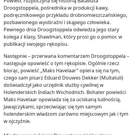
Powieść rozpoczyna się historią Batavusa
Droogstoppela, pośrednika w produkcji kawy,
podręcznikowego przykładu drobnomieszczańskiego,
pozbawionego wyobraźni i skąpego człowieka.
Pewnego dnia Droogstoppela odwiedza jego stary
kolega z klasy, Shawlman, który prosi go o pomoc w
publikacji swojego rękopisu.
Następnie – przerwana komentarzem Droogstoppela –
następuje opowieść o tym rękopisie. Ogólnie rzecz
biorąc, powieść „Maks Havelaar” opiera się na tym,
czego sam pisarz Eduard Douwes Dekker (Multatuli)
doświadczył jako urzędnik służby cywilnej w
Holenderskich Indiach Wschodnich. Bohater powieści
Maks Havelaar opowiada się za uciskaną ludnością,
Jawajczykami, sprzeciwiając się tym samym
holenderskim władzom zarówno miejscowym jak i tym
w ojczyźnie.