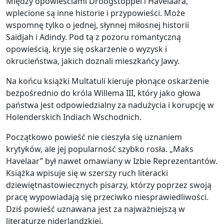
Między opowieściami Droogstoppel i Havelaara,
wplecione są inne historie i przypowieści. Może
wspomnę tylko o jednej, słynnej miłosnej historii
Saïdjah i Adindy. Pod tą z pozoru romantyczną
opowieścią, kryje się oskarżenie o wyzysk i
okrucieństwa, jakich doznali mieszkańcy Jawy.
Na końcu książki Multatuli kieruje płonące oskarżenie
bezpośrednio do króla Willema III, który jako głowa
państwa jest odpowiedzialny za nadużycia i korupcję w
Holenderskich Indiach Wschodnich.
Początkowo powieść nie cieszyła się uznaniem
krytyków, ale jej popularność szybko rosła. „Maks
Havelaar” był nawet omawiany w Izbie Reprezentantów.
Książka wpisuje się w szerszy ruch literacki
dziewiętnastowiecznych pisarzy, którzy poprzez swoją
pracę wypowiadają się przeciwko niesprawiedliwości.
Dziś powieść uznawana jest za najważniejszą w
literaturze niderlandzkiej.