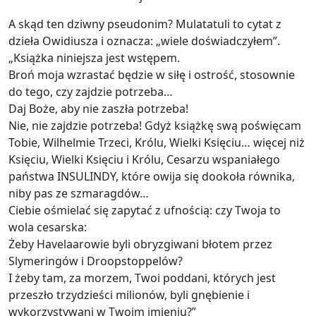
A skąd ten dziwny pseudonim? Mulatatuli to cytat z
dzieła Owidiusza i oznacza: „wiele doświadczyłem”.
„Książka niniejsza jest wstępem.
Broń moja wzrastać będzie w siłę i ostrość, stosownie
do tego, czy zajdzie potrzeba…
Daj Boże, aby nie zaszła potrzeba!
Nie, nie zajdzie potrzeba! Gdyż książkę swą poświęcam
Tobie, Wilhelmie Trzeci, Królu, Wielki Księciu… więcej niż
Księciu, Wielki Księciu i Królu, Cesarzu wspaniałego
państwa INSULINDY, które owija się dookoła równika,
niby pas ze szmaragdów…
Ciebie ośmielać się zapytać z ufnością: czy Twoja to
wola cesarska:
Żeby Havelaarowie byli obryzgiwani błotem przez
Slymeringów i Droopstoppelów?
I żeby tam, za morzem, Twoi poddani, których jest
przeszło trzydzieści milionów, byli gnębienie i
wykorzystywani w Twoim imieniu?”