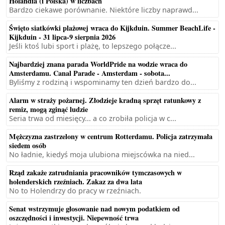
Holandia (i Polska) w liczbach
Bardzo ciekawe porównanie. Niektóre liczby naprawd...
Święto siatkówki plażowej wraca do Kijkduin. Summer BeachLife -
Kijkduin - 31 lipca-9 sierpnia 2026
Jeśli ktoś lubi sport i plażę, to lepszego połącze...
Najbardziej znana parada WorldPride na wodzie wraca do
Amsterdamu. Canal Parade - Amsterdam - sobota...
Byliśmy z rodziną i wspominamy ten dzień bardzo do...
Alarm w straży pożarnej. Złodzieje kradną sprzęt ratunkowy z
remiz, mogą zginąć ludzie
Seria trwa od miesięcy... a co zrobiła policja w c...
Mężczyzna zastrzelony w centrum Rotterdamu. Policja zatrzymała
siedem osób
No ładnie, kiedyś moja ulubiona miejscówka na nied...
Rząd zakaże zatrudniania pracowników tymczasowych w
holenderskich rzeźniach. Zakaz za dwa lata
No to Holendrzy do pracy w rzeźniach.
Senat wstrzymuje głosowanie nad nowym podatkiem od
oszczędności i inwestycji. Niepewność trwa