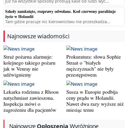
Już na wszystkie sposoby próbują kase od ludzi wyc...
Szkoły zamknięte, rozprawy odwołane. Kod czerwony paraliżuje
życie w Holandii
Tam gdzie pracuje nic kierownictwu nie przeszkadza...
Najnowsze wiadomości
Straż pożarna alarmuje:
Prokuratura: słowa Sophie
kolejnego takiego pożaru
Straat o "białych
jak w Venray nie
mężczyznach" nie były
udźwigniemy
przestępstwem
Lekarka rodzinna z Rhoon
Susza w Europie podbija
natychmiast zawieszona.
ceny prądu w Holandii.
Inspekcja mówi o
Nawet dwa razy wyższe niż
zagrożeniu dla pacjentów
miesiąc temu
Najnowsze
Ogłoszenia
Wyróżnione