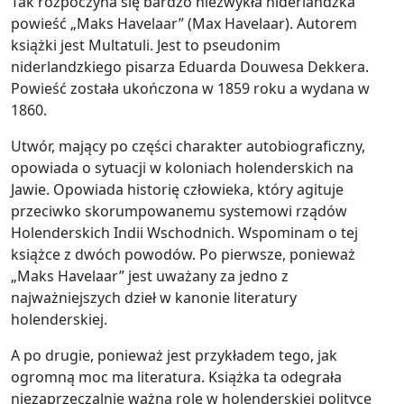
Tak rozpoczyna się bardzo niezwykła niderlandzka
powieść „Maks Havelaar” (Max Havelaar). Autorem
książki jest Multatuli. Jest to pseudonim
niderlandzkiego pisarza Eduarda Douwesa Dekkera.
Powieść została ukończona w 1859 roku a wydana w
1860.
Utwór, mający po części charakter autobiograficzny,
opowiada o sytuacji w koloniach holenderskich na
Jawie. Opowiada historię człowieka, który agituje
przeciwko skorumpowanemu systemowi rządów
Holenderskich Indii Wschodnich. Wspominam o tej
książce z dwóch powodów. Po pierwsze, ponieważ
„Maks Havelaar” jest uważany za jedno z
najważniejszych dzieł w kanonie literatury
holenderskiej.
A po drugie, ponieważ jest przykładem tego, jak
ogromną moc ma literatura. Książka ta odegrała
niezaprzeczalnie ważną rolę w holenderskiej polityce