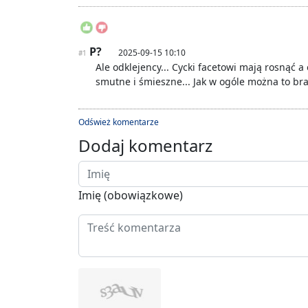
P?
2025-09-15 10:10
#1
Ale odklejency... Cycki facetowi mają rosnąć a
smutne i śmieszne... Jak w ogóle można to b
Odśwież komentarze
Dodaj komentarz
Imię (obowiązkowe)