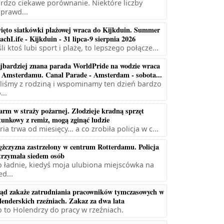
rdzo ciekawe porównanie. Niektóre liczby
prawd...
ięto siatkówki plażowej wraca do Kijkduin. Summer
achLife - Kijkduin - 31 lipca-9 sierpnia 2026
śli ktoś lubi sport i plażę, to lepszego połącze...
jbardziej znana parada WorldPride na wodzie wraca
 Amsterdamu. Canal Parade - Amsterdam - sobota...
liśmy z rodziną i wspominamy ten dzień bardzo
...
arm w straży pożarnej. Złodzieje kradną sprzęt
tunkowy z remiz, mogą zginąć ludzie
ria trwa od miesięcy... a co zrobiła policja w c...
żczyzna zastrzelony w centrum Rotterdamu. Policja
trzymała siedem osób
 ładnie, kiedyś moja ulubiona miejscówka na
ed...
ąd zakaże zatrudniania pracowników tymczasowych w
lenderskich rzeźniach. Zakaz za dwa lata
 to Holendrzy do pracy w rzeźniach.