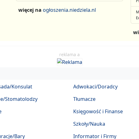
P
więcej na
ogłoszenia.niedziela.nl
M
E
wi
reklama a
ada/Konsulat
Adwokaci/Doradcy
ze/Stomatolodzy
Tłumacze
e
Księgowość i Finanse
Szkoły/Nauka
racje/Bary
Informator i Firmy