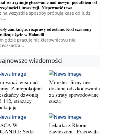
nat wstrzymuje głosowanie nad nowym podatkiem od
zczędności i inwestycji. Niepewność trwa
ż na wszystkie sposoby próbują kase od ludzi
c...
koły zamknięte, rozprawy odwołane. Kod czerwony
raliżuje życie w Holandii
m gdzie pracuje nic kierownictwu nie
zeszkadza...
Najnowsze wiadomości
m wciąż wisi nad
Minister: firmy nie
nray. Zaniepokojeni
dostaną odszkodowania
eszkańcy dzwonią
za straty spowodowane
d 112, strażacy
suszą
pokajają
RACA W
Lekarka z Rhoon
LANDII: Setki
zawieszona. Pracowała