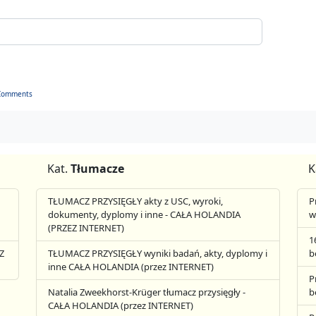
Comments
Kat.
Tłumacze
K
TŁUMACZ PRZYSIĘGŁY akty z USC, wyroki,
P
dokumenty, dyplomy i inne - CAŁA HOLANDIA
w
(PRZEZ INTERNET)
1
Z
TŁUMACZ PRZYSIĘGŁY wyniki badań, akty, dyplomy i
b
inne CAŁA HOLANDIA (przez INTERNET)
P
Natalia Zweekhorst-Krüger tłumacz przysięgły -
b
CAŁA HOLANDIA (przez INTERNET)