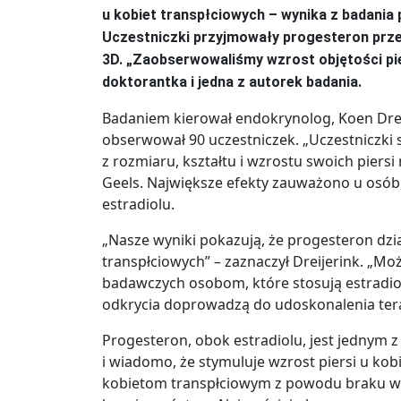
u kobiet transpłciowych – wynika z badan
Uczestniczki przyjmowały progesteron prze
3D. „Zaobserwowaliśmy wzrost objętości pie
doktorantka i jedna z autorek badania.
Badaniem kierował endokrynolog, Koen Drei
obserwował 90 uczestniczek. „Uczestniczki 
z rozmiaru, kształtu i wzrostu swoich piersi 
Geels. Największe efekty zauważono u osób
estradiolu.
„Nasze wyniki pokazują, że progesteron dzi
transpłciowych” – zaznaczył Dreijerink. „
badawczych osobom, które stosują estradiol
odkrycia doprowadzą do udoskonalenia tera
Progesteron, obok estradiolu, jest jedny
i wiadomo, że stymuluje wzrost piersi u kobi
kobietom transpłciowym z powodu braku wy