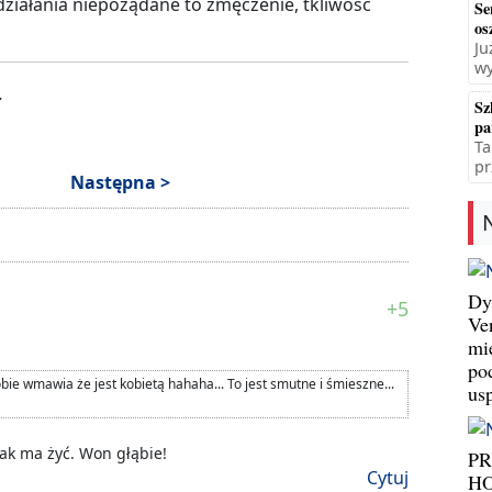
ziałania niepożądane to zmęczenie, tkliwość
Se
os
Ju
wy
.
Sz
pa
Ta
pr
Następna >
Dy
+5
Ve
mi
po
obie wmawia że jest kobietą hahaha... To jest smutne i śmieszne...
us
jak ma żyć. Won głąbie!
P
Cytuj
HO