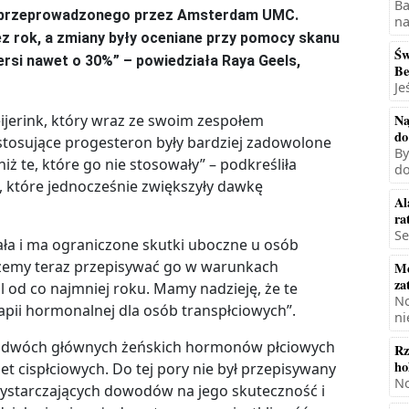
Ba
ia przeprowadzonego przez Amsterdam UMC.
na
z rok, a zmiany były oceniane przy pomocy skanu
Św
rsi nawet o 30%” – powiedziała Raya Geels,
Be
Je
jerink, który wraz ze swoim zespołem
Na
do
stosujące progesteron były bardziej zadowolone
By
niż te, które go nie stosowały” – podkreśliła
do
, które jednocześnie zwiększyły dawkę
Al
ra
Se
ała i ma ograniczone skutki uboczne u osób
Możemy teraz przepisywać go w warunkach
Mę
za
 od co najmniej roku. Mamy nadzieję, że te
No
pii hormonalnej dla osób transpłciowych”.
ni
m z dwóch głównych żeńskich hormonów płciowych
Rz
ho
et cispłciowych. Do tej pory nie był przepisywany
No
starczających dowodów na jego skuteczność i