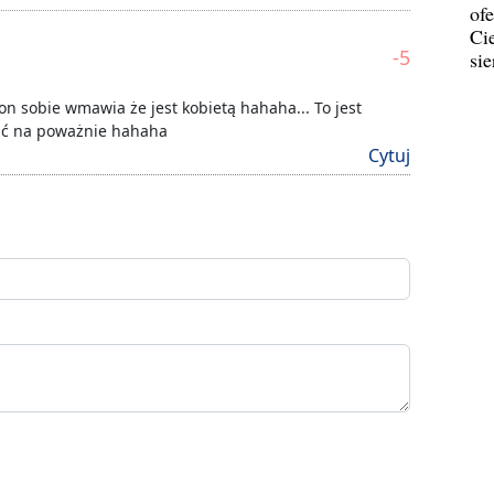
ofe
Ci
-5
si
 on sobie wmawia że jest kobietą hahaha... To jest
rać na poważnie hahaha
Cytuj