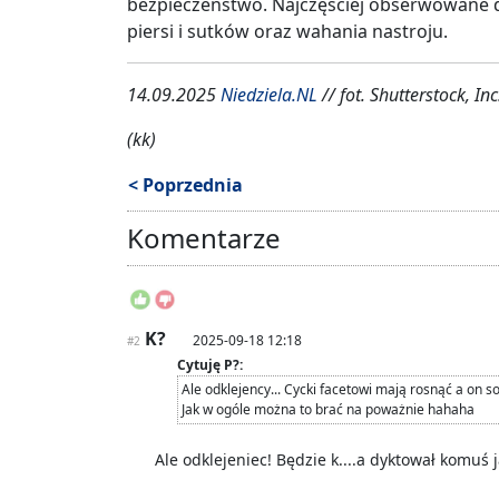
bezpieczeństwo. Najczęściej obserwowane d
piersi i sutków oraz wahania nastroju.
14.09.2025
Niedziela.NL
// fot. Shutterstock, Inc
(kk)
< Poprzednia
Komentarze
K?
2025-09-18 12:18
#2
Cytuję P?:
Ale odklejency... Cycki facetowi mają rosnąć a on s
Jak w ogóle można to brać na poważnie hahaha
Ale odklejeniec! Będzie k....a dyktował komuś 