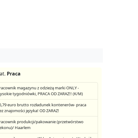
at.
Praca
racownik magazynu z odzieżą marki ONLY -
ysokie tygodniówki, PRACA OD ZARAZ!! (K/M)
6,79 euro brutto rozładunek kontenerów- praca
ez znajomości języka! OD ZARAZ!
racownik produkcji/pakowanie (przetwórstwo
ekonu)/ Haarlem