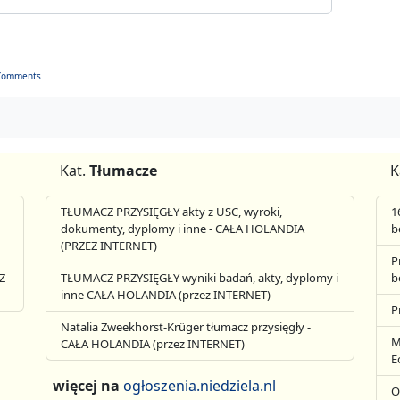
Comments
Kat.
Tłumacze
K
TŁUMACZ PRZYSIĘGŁY akty z USC, wyroki,
1
dokumenty, dyplomy i inne - CAŁA HOLANDIA
b
(PRZEZ INTERNET)
P
Z
TŁUMACZ PRZYSIĘGŁY wyniki badań, akty, dyplomy i
b
inne CAŁA HOLANDIA (przez INTERNET)
P
Natalia Zweekhorst-Krüger tłumacz przysięgły -
M
CAŁA HOLANDIA (przez INTERNET)
E
więcej na
ogłoszenia.niedziela.nl
O