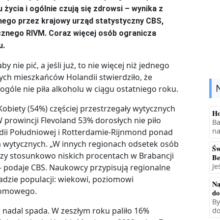
ycia i ogólnie czują się zdrowsi – wynika z
ego przez krajowy urząd statystyczny CBS,
icznego RIVM. Coraz więcej osób ogranicza
u.
ie pić, a jeśli już, to nie więcej niż jednego
ych mieszkańców Holandii stwierdziło, że
ogóle nie piła alkoholu w ciągu ostatniego roku.
 Kobiety (54%) częściej przestrzegały wytycznych
Ho
 prowincji Flevoland 53% dorosłych nie piło
Ba
na
ndii Południowej i Rotterdamie-Rijnmond ponad
 wytycznych. „W innych regionach odsetek osób
Św
przy stosunkowo niskich procentach w Brabancji
Be
Je
 — podaje CBS. Naukowcy przypisują regionalne
adzie populacji: wiekowi, poziomowi
Na
domowego.
do
By
ż nadal spada. W zeszłym roku paliło 16%
do