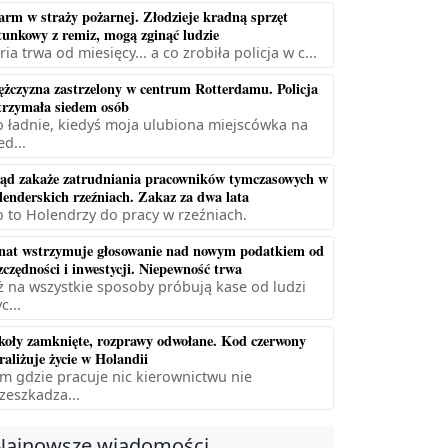
arm w straży pożarnej. Złodzieje kradną sprzęt
tunkowy z remiz, mogą zginąć ludzie
ria trwa od miesięcy... a co zrobiła policja w c...
żczyzna zastrzelony w centrum Rotterdamu. Policja
trzymała siedem osób
 ładnie, kiedyś moja ulubiona miejscówka na
ed...
ąd zakaże zatrudniania pracowników tymczasowych w
lenderskich rzeźniach. Zakaz za dwa lata
 to Holendrzy do pracy w rzeźniach.
nat wstrzymuje głosowanie nad nowym podatkiem od
zczędności i inwestycji. Niepewność trwa
ż na wszystkie sposoby próbują kase od ludzi
c...
koły zamknięte, rozprawy odwołane. Kod czerwony
raliżuje życie w Holandii
m gdzie pracuje nic kierownictwu nie
zeszkadza...
Najnowsze wiadomości