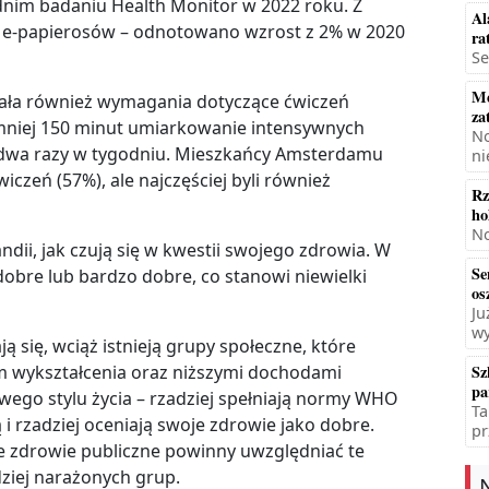
nim badaniu Health Monitor w 2022 roku. Z
Al
 z e-papierosów – odnotowano wzrost z 2% w 2020
ra
Se
Mę
ała również wymagania dotyczące ćwiczeń
za
mniej 150 minut umiarkowanie intensywnych
No
 dwa razy w tygodniu. Mieszkańcy Amsterdamu
ni
iczeń (57%), ale najczęściej byli również
Rz
ho
No
dii, jak czują się w kwestii swojego zdrowia. W
Se
obre lub bardzo dobre, co stanowi niewielki
os
Ju
wy
się, wciąż istnieją grupy społeczne, które
m wykształcenia oraz niższymi dochodami
Sz
pa
wego stylu życia – rzadziej spełniają normy WHO
Ta
ą i rzadziej oceniają swoje zdrowie jako dobre.
pr
ce zdrowie publiczne powinny uwzględniać te
dziej narażonych grup.