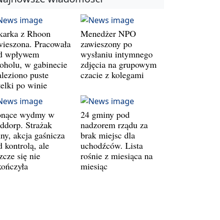
karka z Rhoon
Menedżer NPO
wieszona. Pracowała
zawieszony po
d wpływem
wysłaniu intymnego
koholu, w gabinecie
zdjęcia na grupowym
aleziono puste
czacie z kolegami
telki po winie
onące wydmy w
24 gminy pod
ddorp. Strażak
nadzorem rządu za
ny, akcja gaśnicza
brak miejsc dla
 kontrolą, ale
uchodźców. Lista
zcze się nie
rośnie z miesiąca na
kończyła
miesiąc