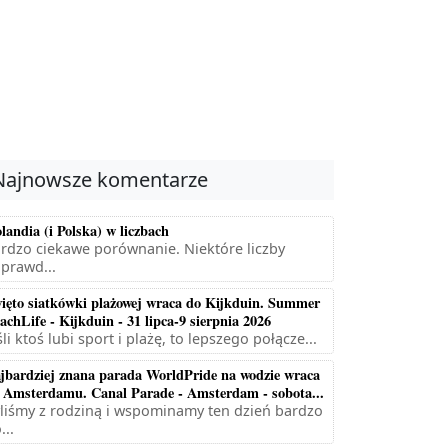
Najnowsze komentarze
landia (i Polska) w liczbach
rdzo ciekawe porównanie. Niektóre liczby
prawd...
ięto siatkówki plażowej wraca do Kijkduin. Summer
achLife - Kijkduin - 31 lipca-9 sierpnia 2026
śli ktoś lubi sport i plażę, to lepszego połącze...
jbardziej znana parada WorldPride na wodzie wraca
 Amsterdamu. Canal Parade - Amsterdam - sobota...
liśmy z rodziną i wspominamy ten dzień bardzo
...