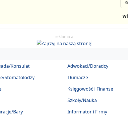
S
wi
reklama a
ada/Konsulat
Adwokaci/Doradcy
ze/Stomatolodzy
Tłumacze
e
Księgowość i Finanse
Szkoły/Nauka
racje/Bary
Informator i Firmy