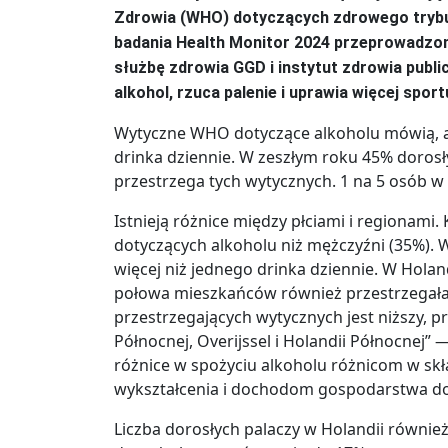
Zdrowia (WHO) dotyczących zdrowego trybu ż
badania Health Monitor 2024 przeprowadzon
służbę zdrowia GGD i instytut zdrowia publ
alkohol, rzuca palenie i uprawia więcej sport
Wytyczne WHO dotyczące alkoholu mówią, aby n
drinka dziennie. W zeszłym roku 45% dorosł
przestrzega tych wytycznych. 1 na 5 osób w 
Istnieją różnice między płciami i regionami.
dotyczących alkoholu niż mężczyźni (35%). W
więcej niż jednego drinka dziennie. W Hola
połowa mieszkańców również przestrzegała
przestrzegających wytycznych jest niższy, 
Północnej, Overijssel i Holandii Północnej”
różnice w spożyciu alkoholu różnicom w skł
wykształcenia i dochodom gospodarstwa 
Liczba dorosłych palaczy w Holandii równie