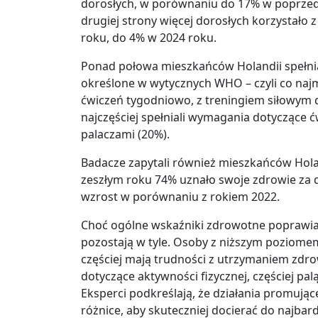
dorosłych, w porównaniu do 17% w poprzed
drugiej strony więcej dorosłych korzystało
roku, do 4% w 2024 roku.
Ponad połowa mieszkańców Holandii spełni
określone w wytycznych WHO – czyli co naj
ćwiczeń tygodniowo, z treningiem siłowym
najczęściej spełniali wymagania dotyczące ćw
palaczami (20%).
Badacze zapytali również mieszkańców Holan
zeszłym roku 74% uznało swoje zdrowie za d
wzrost w porównaniu z rokiem 2022.
Choć ogólne wskaźniki zdrowotne poprawiają 
pozostają w tyle. Osoby z niższym poziome
częściej mają trudności z utrzymaniem zdro
dotyczące aktywności fizycznej, częściej pal
Eksperci podkreślają, że działania promują
różnice, aby skuteczniej docierać do najbar