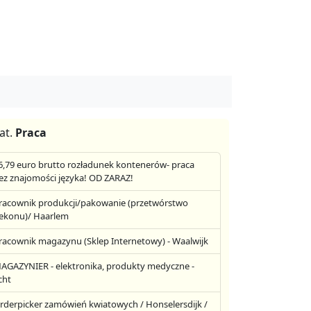
at.
Praca
6,79 euro brutto rozładunek kontenerów- praca
ez znajomości języka! OD ZARAZ!
racownik produkcji/pakowanie (przetwórstwo
ekonu)/ Haarlem
racownik magazynu (Sklep Internetowy) - Waalwijk
AGAZYNIER - elektronika, produkty medyczne -
cht
rderpicker zamówień kwiatowych / Honselersdijk /