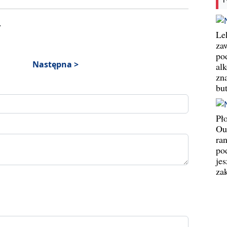
.
Le
za
po
Następna >
al
zn
bu
Pł
Ou
ran
pod
jes
za