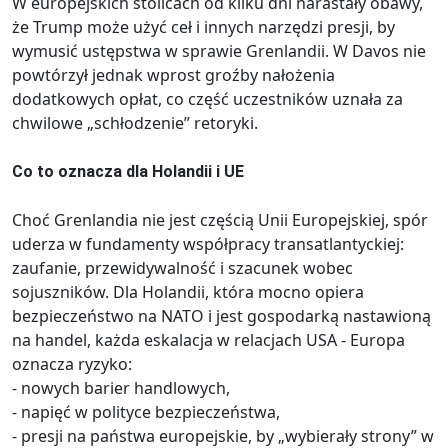
W europejskich stolicach od kilku dni narastały obawy,
że Trump może użyć ceł i innych narzędzi presji, by
wymusić ustępstwa w sprawie Grenlandii. W Davos nie
powtórzył jednak wprost groźby nałożenia
dodatkowych opłat, co część uczestników uznała za
chwilowe „schłodzenie” retoryki.
Co to oznacza dla Holandii i UE
Choć Grenlandia nie jest częścią Unii Europejskiej, spór
uderza w fundamenty współpracy transatlantyckiej:
zaufanie, przewidywalność i szacunek wobec
sojuszników. Dla Holandii, która mocno opiera
bezpieczeństwo na NATO i jest gospodarką nastawioną
na handel, każda eskalacja w relacjach USA - Europa
oznacza ryzyko:
- nowych barier handlowych,
- napięć w polityce bezpieczeństwa,
- presji na państwa europejskie, by „wybierały strony” w