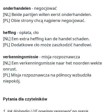
- negocjować
onderhandelen
[NL] Beide partijen willen eerst onderhandelen.
[PL] Obie strony chcą najpierw negocjować.
- opłata, cło
heffing
[NL] Een extra heffing kan de handel schaden.
[PL] Dodatkowe cło może zaszkodzić handlowi.
- misja rozpoznawcza
verkenningsmissie
[NL] Een verkenningsmissie naar het noorden wekte
onrust.
[PL] Misja rozpoznawcza na północy wzbudziła
niepokój.
Pytania dla czytelników
1. Jak Holandia i UE powinny reagować na presję