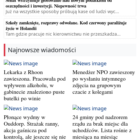
Senat wstrzymuje głosowanie nad nowym podatkiem od
oszczędności i inwestycji. Niepewność trwa
Już na wszystkie sposoby próbują kase od ludzi wyc...
Szkoły zamknięte, rozprawy odwołane. Kod czerwony paraliżuje
życie w Holandii
Tam gdzie pracuje nic kierownictwu nie przeszkadza...
Najnowsze wiadomości
Lekarka z Rhoon
Menedżer NPO zawieszony
zawieszona. Pracowała pod
po wysłaniu intymnego
wpływem alkoholu, w
zdjęcia na grupowym
gabinecie znaleziono puste
czacie z kolegami
butelki po winie
Płonące wydmy w
24 gminy pod nadzorem
Ouddorp. Strażak ranny,
rządu za brak miejsc dla
akcja gaśnicza pod
uchodźców. Lista rośnie z
kontrolą, ale jeszcze się nie
miesiąca na miesiąc