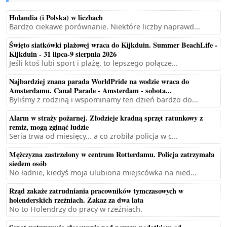
Holandia (i Polska) w liczbach
Bardzo ciekawe porównanie. Niektóre liczby naprawd...
Święto siatkówki plażowej wraca do Kijkduin. Summer BeachLife -
Kijkduin - 31 lipca-9 sierpnia 2026
Jeśli ktoś lubi sport i plażę, to lepszego połącze...
Najbardziej znana parada WorldPride na wodzie wraca do
Amsterdamu. Canal Parade - Amsterdam - sobota...
Byliśmy z rodziną i wspominamy ten dzień bardzo do...
Alarm w straży pożarnej. Złodzieje kradną sprzęt ratunkowy z
remiz, mogą zginąć ludzie
Seria trwa od miesięcy... a co zrobiła policja w c...
Mężczyzna zastrzelony w centrum Rotterdamu. Policja zatrzymała
siedem osób
No ładnie, kiedyś moja ulubiona miejscówka na nied...
Rząd zakaże zatrudniania pracowników tymczasowych w
holenderskich rzeźniach. Zakaz za dwa lata
No to Holendrzy do pracy w rzeźniach.