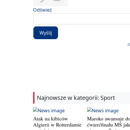
Odśwież
Wyślij
J
Najnowsze w kategorii: Sport
Atak na kibiców
Maroko awansuje d
Algierii w Rotterdamie
ćwierćfinału MŚ jak