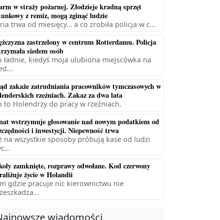
arm w straży pożarnej. Złodzieje kradną sprzęt
tunkowy z remiz, mogą zginąć ludzie
ria trwa od miesięcy... a co zrobiła policja w c...
żczyzna zastrzelony w centrum Rotterdamu. Policja
trzymała siedem osób
 ładnie, kiedyś moja ulubiona miejscówka na
ed...
ąd zakaże zatrudniania pracowników tymczasowych w
lenderskich rzeźniach. Zakaz za dwa lata
 to Holendrzy do pracy w rzeźniach.
nat wstrzymuje głosowanie nad nowym podatkiem od
zczędności i inwestycji. Niepewność trwa
ż na wszystkie sposoby próbują kase od ludzi
c...
koły zamknięte, rozprawy odwołane. Kod czerwony
raliżuje życie w Holandii
m gdzie pracuje nic kierownictwu nie
zeszkadza...
Najnowsze wiadomości