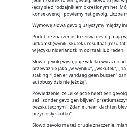
Jeden skutek to een gevolg. Słowo to jest w 
łączy się z rodzajnikiem określonym het. M
konsekwencji, powiemy het gevolg. Liczba 
Wymowę słowa gevolg usłyszymy między i
Podobne znaczenie do słowa gevolg mają w ję
uitkomst (wynik, skutek), resultaat (rezulta
w języku niderlandzkim oorzaak lub reden.
Słowo gevolg występuje w kilku wyrażeniach,
przeważnie jako „w wyniku”, „wskutek”, „na 
staking rijden er vandaag geen bussen” ozn
autobusy dziś nie jeżdżą”.
Powiedzenie, że „elke actie heeft een gevolg
zaś „zonder gevolgen blijven” przetłumaczy
bezskutecznym”. Zdanie „haar klachten bleve
przyniosły skutku”.
Słowo gevolg ma też drugie znaczenie, mian