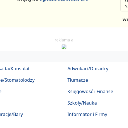
O
V
wi
reklama a
ada/Konsulat
Adwokaci/Doradcy
ze/Stomatolodzy
Tłumacze
e
Księgowość i Finanse
Szkoły/Nauka
racje/Bary
Informator i Firmy