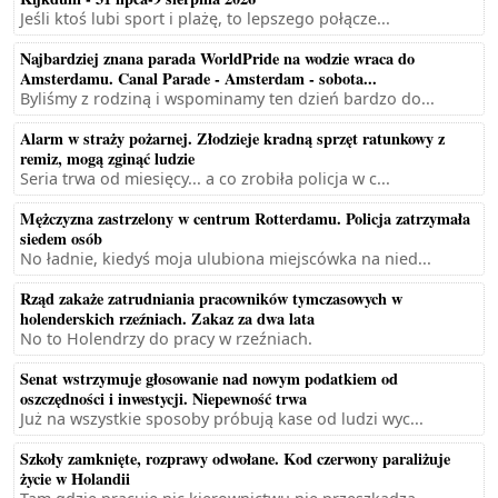
Jeśli ktoś lubi sport i plażę, to lepszego połącze...
Najbardziej znana parada WorldPride na wodzie wraca do
Amsterdamu. Canal Parade - Amsterdam - sobota...
Byliśmy z rodziną i wspominamy ten dzień bardzo do...
Alarm w straży pożarnej. Złodzieje kradną sprzęt ratunkowy z
remiz, mogą zginąć ludzie
Seria trwa od miesięcy... a co zrobiła policja w c...
Mężczyzna zastrzelony w centrum Rotterdamu. Policja zatrzymała
siedem osób
No ładnie, kiedyś moja ulubiona miejscówka na nied...
Rząd zakaże zatrudniania pracowników tymczasowych w
holenderskich rzeźniach. Zakaz za dwa lata
No to Holendrzy do pracy w rzeźniach.
Senat wstrzymuje głosowanie nad nowym podatkiem od
oszczędności i inwestycji. Niepewność trwa
Już na wszystkie sposoby próbują kase od ludzi wyc...
Szkoły zamknięte, rozprawy odwołane. Kod czerwony paraliżuje
życie w Holandii