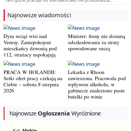
Tam gdzie pracuje nic kierownictwu nie przeszkadza...
Najnowsze wiadomości
Dym wciąż wisi nad
Minister: firmy nie dostaną
Venray. Zaniepokojeni
odszkodowania za straty
mieszkańcy dzwonią pod
spowodowane suszą
112, strażacy uspokajają
PRACA W HOLANDII:
Lekarka z Rhoon
Setki ofert pracy czekają na
zawieszona. Pracowała pod
Ciebie – sobota 8 sierpnia
wpływem alkoholu, w
2026
gabinecie znaleziono puste
butelki po winie
Najnowsze
Ogłoszenia
Wyróżnione
Kat.
Meble