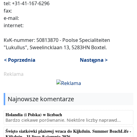
tel: +31-41-167-6296
fax:
e-mail:
internet:
KvK-nummer: 50813870 - Poolse Specialiteiten
"Lukullus", Sweelincklaan 13, 5283HN Boxtel.
< Poprzednia
Następna >
Reklama
Najnowsze komentarze
Holandia (i Polska) w liczbach
Bardzo ciekawe porównanie. Niektóre liczby naprawd...
Święto siatkówki plażowej wraca do Kijkduin. Summer BeachLife -
Kijkduin - 31 lipca-9 sierpnia 2026