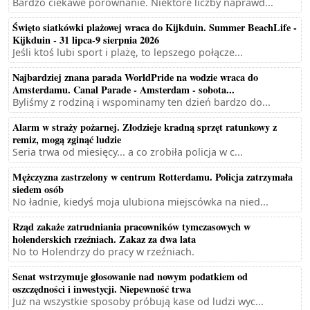
Bardzo ciekawe porównanie. Niektóre liczby naprawd...
Święto siatkówki plażowej wraca do Kijkduin. Summer BeachLife -
Kijkduin - 31 lipca-9 sierpnia 2026
Jeśli ktoś lubi sport i plażę, to lepszego połącze...
Najbardziej znana parada WorldPride na wodzie wraca do
Amsterdamu. Canal Parade - Amsterdam - sobota...
Byliśmy z rodziną i wspominamy ten dzień bardzo do...
Alarm w straży pożarnej. Złodzieje kradną sprzęt ratunkowy z
remiz, mogą zginąć ludzie
Seria trwa od miesięcy... a co zrobiła policja w c...
Mężczyzna zastrzelony w centrum Rotterdamu. Policja zatrzymała
siedem osób
No ładnie, kiedyś moja ulubiona miejscówka na nied...
Rząd zakaże zatrudniania pracowników tymczasowych w
holenderskich rzeźniach. Zakaz za dwa lata
No to Holendrzy do pracy w rzeźniach.
Senat wstrzymuje głosowanie nad nowym podatkiem od
oszczędności i inwestycji. Niepewność trwa
Już na wszystkie sposoby próbują kase od ludzi wyc...