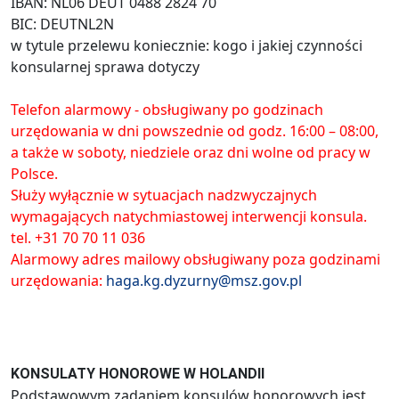
IBAN: NL06 DEUT 0488 2824 70
BIC: DEUTNL2N
w tytule przelewu koniecznie: kogo i jakiej czynności
konsularnej sprawa dotyczy
Telefon alarmowy - obsługiwany po godzinach
urzędowania w dni powszednie od godz. 16:00 – 08:00,
a także w soboty, niedziele oraz dni wolne od pracy w
Polsce.
Służy wyłącznie w sytuacjach nadzwyczajnych
wymagających natychmiastowej interwencji konsula.
tel. +31 70 70 11 036
Alarmowy adres mailowy obsługiwany poza godzinami
urzędowania:
haga.kg.dyzurny@msz.gov.pl
KONSULATY HONOROWE W HOLANDII
Podstawowym zadaniem konsulów honorowych jest