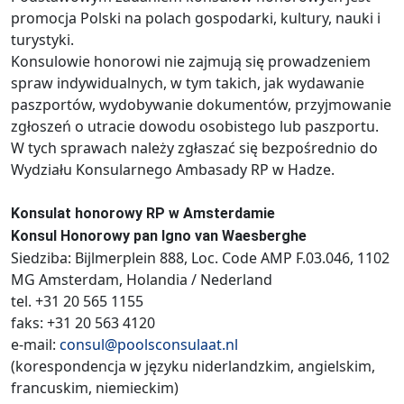
promocja Polski na polach gospodarki, kultury, nauki i
turystyki.
Konsulowie honorowi nie zajmują się prowadzeniem
spraw indywidualnych, w tym takich, jak wydawanie
paszportów, wydobywanie dokumentów, przyjmowanie
zgłoszeń o utracie dowodu osobistego lub paszportu.
W tych sprawach należy zgłaszać się bezpośrednio do
Wydziału Konsularnego Ambasady RP w Hadze.
Konsulat honorowy RP w Amsterdamie
Konsul Honorowy pan Igno van Waesberghe
Siedziba: Bijlmerplein 888, Loc. Code AMP F.03.046, 1102
MG Amsterdam, Holandia / Nederland
tel. +31 20 565 1155
faks: +31 20 563 4120
e-mail:
consul@poolsconsulaat.nl
(korespondencja w języku niderlandzkim, angielskim,
francuskim, niemieckim)