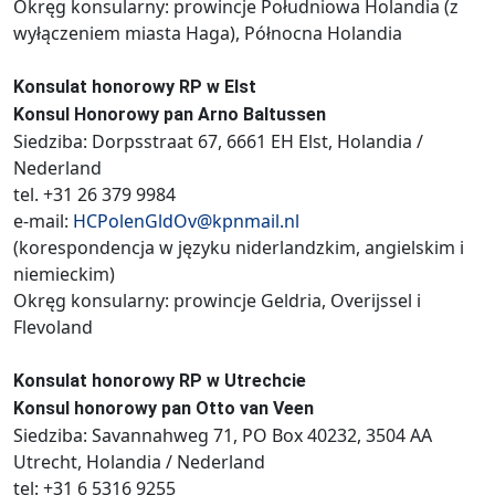
Okręg konsularny: prowincje Południowa Holandia (z
wyłączeniem miasta Haga), Północna Holandia
Konsulat honorowy RP w Elst
Konsul Honorowy pan Arno Baltussen
Siedziba: Dorpsstraat 67, 6661 EH Elst, Holandia /
Nederland
tel. +31 26 379 9984
e-mail:
HCPolenGldOv@kpnmail.nl
(korespondencja w języku niderlandzkim, angielskim i
niemieckim)
Okręg konsularny: prowincje Geldria, Overijssel i
Flevoland
Konsulat honorowy RP w Utrechcie
Konsul honorowy pan Otto van Veen
Siedziba: Savannahweg 71, PO Box 40232, 3504 AA
Utrecht, Holandia / Nederland
tel: +31 6 5316 9255