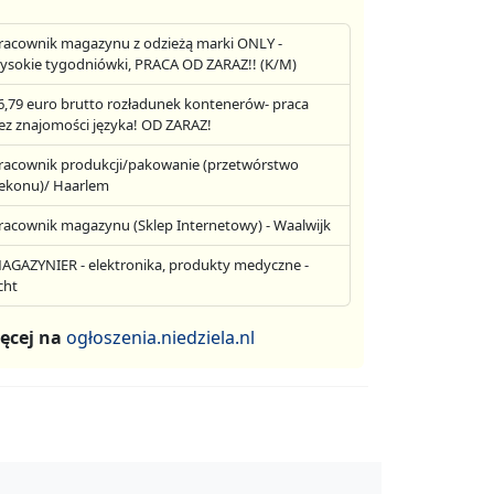
racownik magazynu z odzieżą marki ONLY -
ysokie tygodniówki, PRACA OD ZARAZ!! (K/M)
6,79 euro brutto rozładunek kontenerów- praca
ez znajomości języka! OD ZARAZ!
racownik produkcji/pakowanie (przetwórstwo
ekonu)/ Haarlem
racownik magazynu (Sklep Internetowy) - Waalwijk
AGAZYNIER - elektronika, produkty medyczne -
cht
ęcej na
ogłoszenia.niedziela.nl