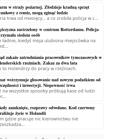
arm w straży pożarnej. Złodzieje kradną sprzęt
tunkowy z remiz, mogą zginąć ludzie
ria trwa od miesięcy... a co zrobiła policja w c...
żczyzna zastrzelony w centrum Rotterdamu. Policja
trzymała siedem osób
 ładnie, kiedyś moja ulubiona miejscówka na
ed...
ąd zakaże zatrudniania pracowników tymczasowych w
lenderskich rzeźniach. Zakaz za dwa lata
 to Holendrzy do pracy w rzeźniach.
nat wstrzymuje głosowanie nad nowym podatkiem od
zczędności i inwestycji. Niepewność trwa
ż na wszystkie sposoby próbują kase od ludzi
c...
koły zamknięte, rozprawy odwołane. Kod czerwony
raliżuje życie w Holandii
m gdzie pracuje nic kierownictwu nie
zeszkadza...