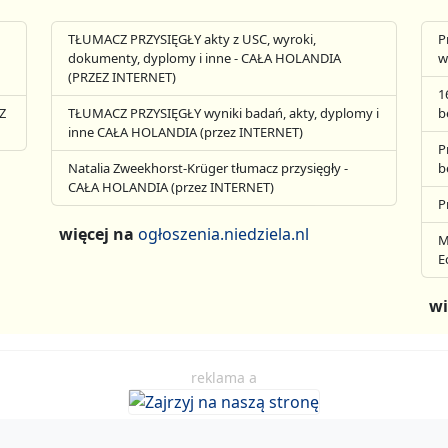
TŁUMACZ PRZYSIĘGŁY akty z USC, wyroki,
P
dokumenty, dyplomy i inne - CAŁA HOLANDIA
w
(PRZEZ INTERNET)
1
Z
TŁUMACZ PRZYSIĘGŁY wyniki badań, akty, dyplomy i
b
inne CAŁA HOLANDIA (przez INTERNET)
P
Natalia Zweekhorst-Krüger tłumacz przysięgły -
b
CAŁA HOLANDIA (przez INTERNET)
P
więcej na
ogłoszenia.niedziela.nl
M
E
wi
reklama a