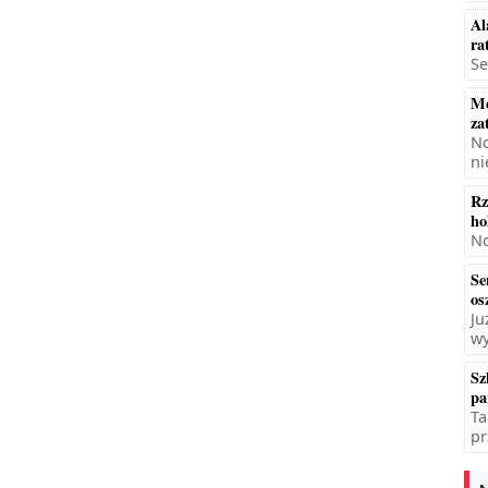
Al
ra
Se
Mę
za
No
ni
Rz
ho
No
Se
os
Ju
wy
Sz
pa
Ta
pr