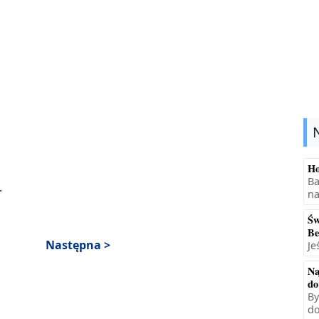
Ho
Ba
.
na
Św
Be
Następna >
Je
Na
do
By
do