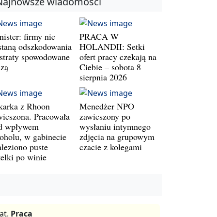
Najnowsze wiadomości
ister: firmy nie
PRACA W
staną odszkodowania
HOLANDII: Setki
 straty spowodowane
ofert pracy czekają na
szą
Ciebie – sobota 8
sierpnia 2026
karka z Rhoon
Menedżer NPO
wieszona. Pracowała
zawieszony po
d wpływem
wysłaniu intymnego
koholu, w gabinecie
zdjęcia na grupowym
aleziono puste
czacie z kolegami
telki po winie
at.
Praca