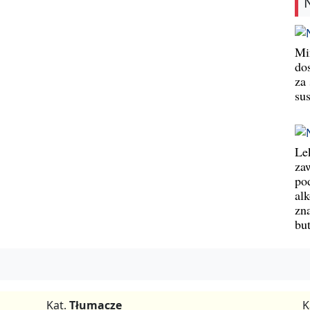
Min
do
za
su
Le
za
po
al
zn
bu
Kat.
Tłumacze
K