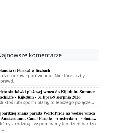
Najnowsze komentarze
landia (i Polska) w liczbach
rdzo ciekawe porównanie. Niektóre liczby
prawd...
ięto siatkówki plażowej wraca do Kijkduin. Summer
achLife - Kijkduin - 31 lipca-9 sierpnia 2026
śli ktoś lubi sport i plażę, to lepszego połącze...
jbardziej znana parada WorldPride na wodzie wraca
 Amsterdamu. Canal Parade - Amsterdam - sobota...
liśmy z rodziną i wspominamy ten dzień bardzo
...