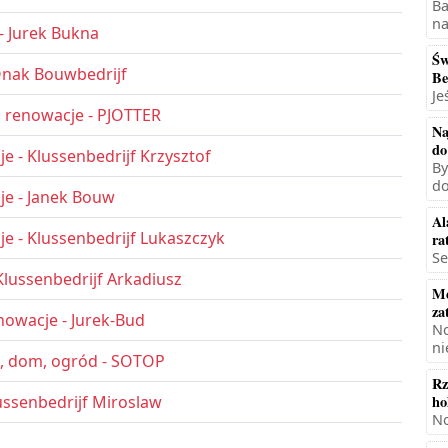
Ba
na
- Jurek Bukna
Św
Onak Bouwbedrijf
Be
Je
 renowacje - PJOTTER
Na
do
 - Klussenbedrijf Krzysztof
By
do
e - Janek Bouw
Al
 - Klussenbedrijf Lukaszczyk
ra
Se
lussenbedrijf Arkadiusz
Mę
za
owacje - Jurek-Bud
No
ni
 dom, ogród - SOTOP
Rz
ussenbedrijf Miroslaw
ho
No