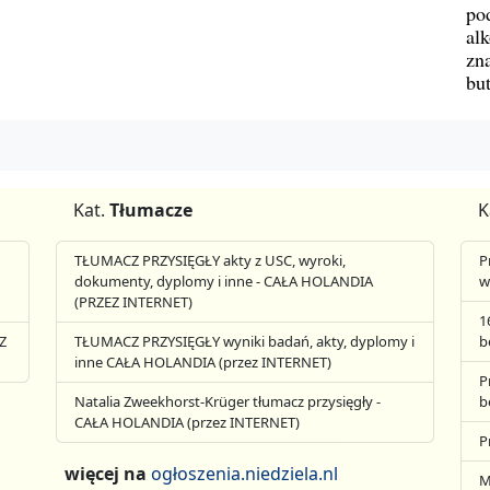
po
al
zn
bu
Kat.
Tłumacze
K
TŁUMACZ PRZYSIĘGŁY akty z USC, wyroki,
P
dokumenty, dyplomy i inne - CAŁA HOLANDIA
w
(PRZEZ INTERNET)
1
Z
TŁUMACZ PRZYSIĘGŁY wyniki badań, akty, dyplomy i
b
inne CAŁA HOLANDIA (przez INTERNET)
P
Natalia Zweekhorst-Krüger tłumacz przysięgły -
b
CAŁA HOLANDIA (przez INTERNET)
P
więcej na
ogłoszenia.niedziela.nl
M