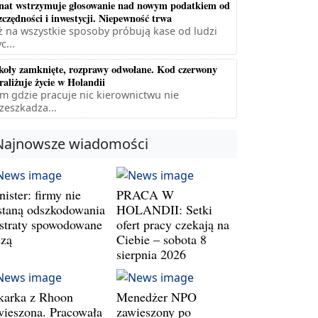
nat wstrzymuje głosowanie nad nowym podatkiem od
zczędności i inwestycji. Niepewność trwa
ż na wszystkie sposoby próbują kase od ludzi
c...
koły zamknięte, rozprawy odwołane. Kod czerwony
raliżuje życie w Holandii
m gdzie pracuje nic kierownictwu nie
zeszkadza...
Najnowsze wiadomości
ister: firmy nie
PRACA W
staną odszkodowania
HOLANDII: Setki
 straty spowodowane
ofert pracy czekają na
szą
Ciebie – sobota 8
sierpnia 2026
karka z Rhoon
Menedżer NPO
wieszona. Pracowała
zawieszony po