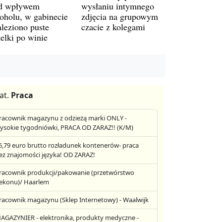
d wpływem
wysłaniu intymnego
koholu, w gabinecie
zdjęcia na grupowym
aleziono puste
czacie z kolegami
telki po winie
at.
Praca
racownik magazynu z odzieżą marki ONLY -
ysokie tygodniówki, PRACA OD ZARAZ!! (K/M)
6,79 euro brutto rozładunek kontenerów- praca
ez znajomości języka! OD ZARAZ!
racownik produkcji/pakowanie (przetwórstwo
ekonu)/ Haarlem
racownik magazynu (Sklep Internetowy) - Waalwijk
AGAZYNIER - elektronika, produkty medyczne -