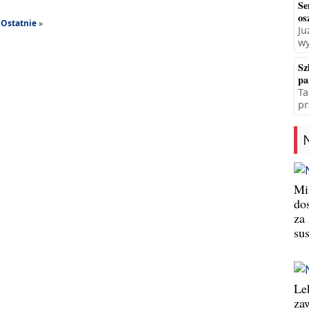
Se
os
Ostatnie
»
Ju
wy
Sz
pa
Ta
pr
Min
do
za
su
Le
za