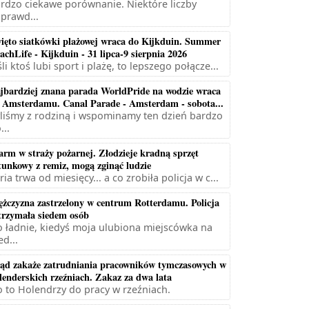
rdzo ciekawe porównanie. Niektóre liczby
prawd...
ięto siatkówki plażowej wraca do Kijkduin. Summer
achLife - Kijkduin - 31 lipca-9 sierpnia 2026
śli ktoś lubi sport i plażę, to lepszego połącze...
jbardziej znana parada WorldPride na wodzie wraca
 Amsterdamu. Canal Parade - Amsterdam - sobota...
liśmy z rodziną i wspominamy ten dzień bardzo
...
arm w straży pożarnej. Złodzieje kradną sprzęt
tunkowy z remiz, mogą zginąć ludzie
ria trwa od miesięcy... a co zrobiła policja w c...
żczyzna zastrzelony w centrum Rotterdamu. Policja
trzymała siedem osób
 ładnie, kiedyś moja ulubiona miejscówka na
ed...
ąd zakaże zatrudniania pracowników tymczasowych w
lenderskich rzeźniach. Zakaz za dwa lata
 to Holendrzy do pracy w rzeźniach.