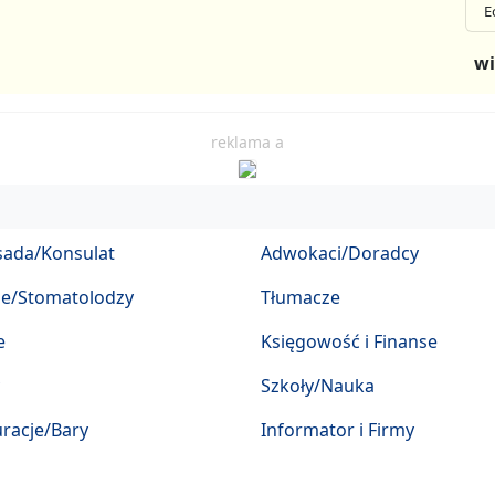
E
wi
reklama a
ada/Konsulat
Adwokaci/Doradcy
ze/Stomatolodzy
Tłumacze
e
Księgowość i Finanse
Szkoły/Nauka
racje/Bary
Informator i Firmy