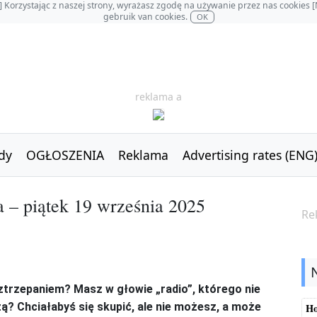
OL] Korzystając z naszej strony, wyrażasz zgodę na używanie przez nas cookie
gebruik van cookies.
OK
reklama a
dy
OGŁOSZENIA
Reklama
Advertising rates (ENG
– piątek 19 września 2025
Re
trzepaniem? Masz w głowie „radio”, którego nie
zą? Chciałabyś się skupić, ale nie możesz, a może
Ho