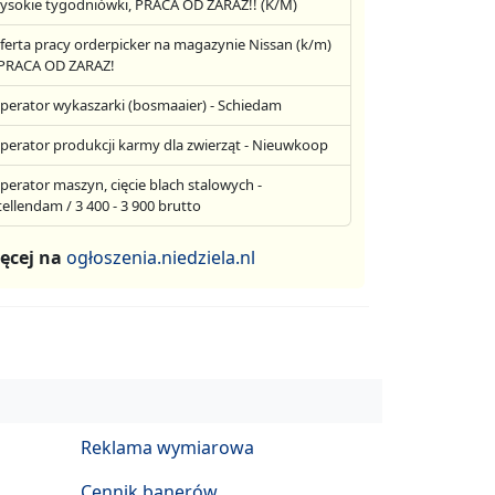
ysokie tygodniówki, PRACA OD ZARAZ!! (K/M)
ferta pracy orderpicker na magazynie Nissan (k/m)
 PRACA OD ZARAZ!
perator wykaszarki (bosmaaier) - Schiedam
perator produkcji karmy dla zwierząt - Nieuwkoop
perator maszyn, cięcie blach stalowych -
tellendam / 3 400 - 3 900 brutto
ęcej na
ogłoszenia.niedziela.nl
Reklama wymiarowa
Cennik banerów