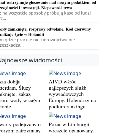
nat wstrzymuje głosowanie nad nowym podatkiem od
zczędności i inwestycji. Niepewność trwa
ż na wszystkie sposoby próbują kase od ludzi
c...
koły zamknięte, rozprawy odwołane. Kod czerwony
raliżuje życie w Holandii
m gdzie pracuje nic kierownictwu nie
zeszkadza...
Najnowsze wiadomości
sza dobija
AIVD wśród
tterdam. Śluzy
najlepszych służb
mknięte, zakaz
wywiadowczych
boru wody w całym
Europy. Holendrzy na
gionie
podium rankingu
warty podejrzany o
Pożar w Limburgii
rroryzm zatrzymany.
wreszcie opanowany.