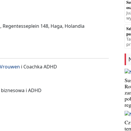
Se
os
Ju
wy
 Regentesseplein 148, Haga, Holandia
Sz
pa
Ta
pr
 Vrouwen
i Coachka ADHD
Su
Ro
 biznesowa i ADHD
za
po
re
Cz
te