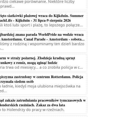
rdzo ciekawe porównanie. Niektóre liczby
prawd...
ięto siatkówki plażowej wraca do Kijkduin. Summer
achLife - Kijkduin - 31 lipca-9 sierpnia 2026
śli ktoś lubi sport i plażę, to lepszego połącze...
jbardziej znana parada WorldPride na wodzie wraca
 Amsterdamu. Canal Parade - Amsterdam - sobota...
liśmy z rodziną i wspominamy ten dzień bardzo
...
arm w straży pożarnej. Złodzieje kradną sprzęt
tunkowy z remiz, mogą zginąć ludzie
ria trwa od miesięcy... a co zrobiła policja w c...
żczyzna zastrzelony w centrum Rotterdamu. Policja
trzymała siedem osób
 ładnie, kiedyś moja ulubiona miejscówka na
ed...
ąd zakaże zatrudniania pracowników tymczasowych w
lenderskich rzeźniach. Zakaz za dwa lata
 to Holendrzy do pracy w rzeźniach.