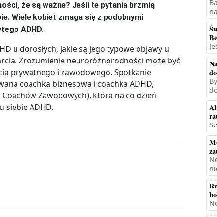
Ba
ści, że są ważne? Jeśli te pytania brzmią
na
bie. Wiele kobiet zmaga się z podobnymi
Św
rytego ADHD.
Be
Je
HD u dorosłych, jakie są jego typowe objawy u
parcia. Zrozumienie neuroróżnorodności może być
Na
ycia prywatnego i zawodowego. Spotkanie
do
By
wana coachka biznesowa i coachka ADHD,
do
 Coachów Zawodowych), która na co dzień
u siebie ADHD.
Al
ra
Se
Mę
za
No
ni
Rz
ho
No