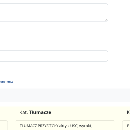
Comments
Kat.
Tłumacze
K
TŁUMACZ PRZYSIĘGŁY akty z USC, wyroki,
P