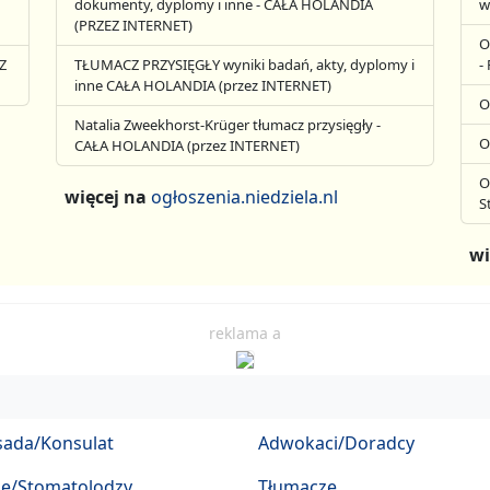
dokumenty, dyplomy i inne - CAŁA HOLANDIA
w
(PRZEZ INTERNET)
O
Z
TŁUMACZ PRZYSIĘGŁY wyniki badań, akty, dyplomy i
-
inne CAŁA HOLANDIA (przez INTERNET)
O
Natalia Zweekhorst-Krüger tłumacz przysięgły -
O
CAŁA HOLANDIA (przez INTERNET)
O
więcej na
ogłoszenia.niedziela.nl
S
wi
reklama a
ada/Konsulat
Adwokaci/Doradcy
ze/Stomatolodzy
Tłumacze