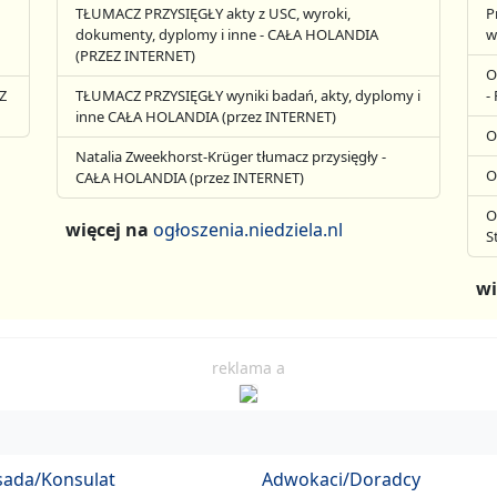
TŁUMACZ PRZYSIĘGŁY akty z USC, wyroki,
P
dokumenty, dyplomy i inne - CAŁA HOLANDIA
w
(PRZEZ INTERNET)
O
Z
TŁUMACZ PRZYSIĘGŁY wyniki badań, akty, dyplomy i
-
inne CAŁA HOLANDIA (przez INTERNET)
O
Natalia Zweekhorst-Krüger tłumacz przysięgły -
O
CAŁA HOLANDIA (przez INTERNET)
O
więcej na
ogłoszenia.niedziela.nl
S
wi
reklama a
ada/Konsulat
Adwokaci/Doradcy