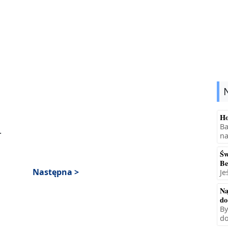
Ho
Ba
.
na
Św
Be
Następna >
Je
Na
do
By
do