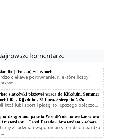
Najnowsze komentarze
landia (i Polska) w liczbach
rdzo ciekawe porównanie. Niektóre liczby
prawd...
ięto siatkówki plażowej wraca do Kijkduin. Summer
achLife - Kijkduin - 31 lipca-9 sierpnia 2026
śli ktoś lubi sport i plażę, to lepszego połącze...
jbardziej znana parada WorldPride na wodzie wraca
 Amsterdamu. Canal Parade - Amsterdam - sobota...
liśmy z rodziną i wspominamy ten dzień bardzo
...