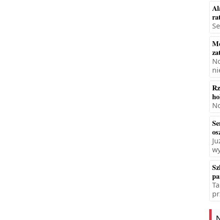
Al
ra
Se
Mę
za
No
ni
Rz
ho
No
Se
os
Ju
wy
Sz
pa
Ta
pr