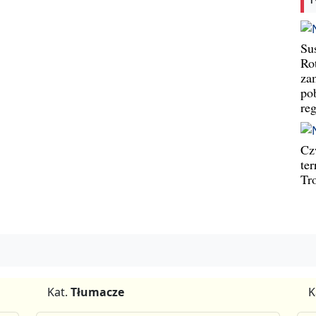
Su
Ro
za
po
re
Cz
te
Tr
Kat.
Tłumacze
K