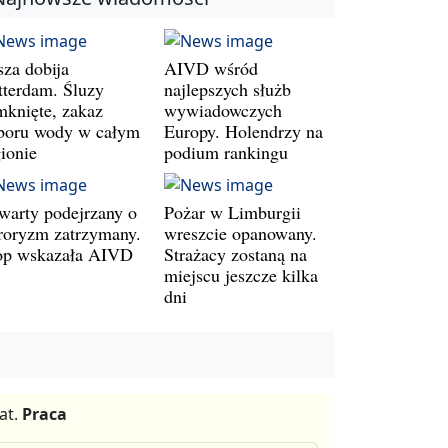
sza dobija
AIVD wśród
tterdam. Śluzy
najlepszych służb
mknięte, zakaz
wywiadowczych
boru wody w całym
Europy. Holendrzy na
gionie
podium rankingu
warty podejrzany o
Pożar w Limburgii
rroryzm zatrzymany.
wreszcie opanowany.
op wskazała AIVD
Strażacy zostaną na
miejscu jeszcze kilka
dni
at.
Praca