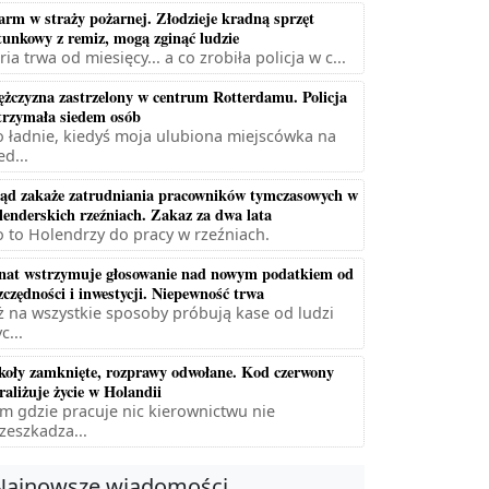
arm w straży pożarnej. Złodzieje kradną sprzęt
tunkowy z remiz, mogą zginąć ludzie
ria trwa od miesięcy... a co zrobiła policja w c...
żczyzna zastrzelony w centrum Rotterdamu. Policja
trzymała siedem osób
 ładnie, kiedyś moja ulubiona miejscówka na
ed...
ąd zakaże zatrudniania pracowników tymczasowych w
lenderskich rzeźniach. Zakaz za dwa lata
 to Holendrzy do pracy w rzeźniach.
nat wstrzymuje głosowanie nad nowym podatkiem od
zczędności i inwestycji. Niepewność trwa
ż na wszystkie sposoby próbują kase od ludzi
c...
koły zamknięte, rozprawy odwołane. Kod czerwony
raliżuje życie w Holandii
m gdzie pracuje nic kierownictwu nie
zeszkadza...
Najnowsze wiadomości