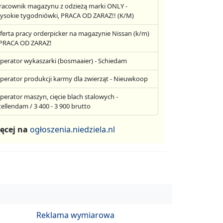
racownik magazynu z odzieżą marki ONLY -
ysokie tygodniówki, PRACA OD ZARAZ!! (K/M)
ferta pracy orderpicker na magazynie Nissan (k/m)
 PRACA OD ZARAZ!
perator wykaszarki (bosmaaier) - Schiedam
perator produkcji karmy dla zwierząt - Nieuwkoop
perator maszyn, cięcie blach stalowych -
tellendam / 3 400 - 3 900 brutto
ęcej na
ogłoszenia.niedziela.nl
Reklama wymiarowa