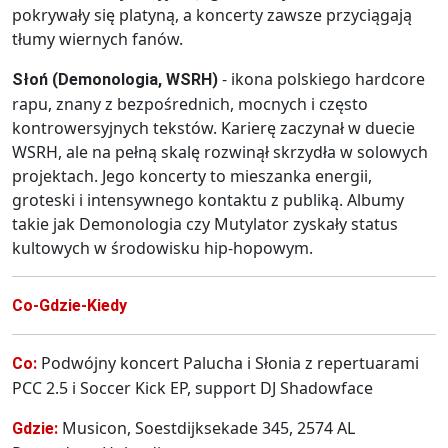
pokrywały się platyną, a koncerty zawsze przyciągają
tłumy wiernych fanów.
- ikona polskiego hardcore
Słoń (Demonologia, WSRH)
rapu, znany z bezpośrednich, mocnych i często
kontrowersyjnych tekstów. Karierę zaczynał w duecie
WSRH, ale na pełną skalę rozwinął skrzydła w solowych
projektach. Jego koncerty to mieszanka energii,
groteski i intensywnego kontaktu z publiką. Albumy
takie jak Demonologia czy Mutylator zyskały status
kultowych w środowisku hip-hopowym.
Co-Gdzie-Kiedy
Podwójny koncert Palucha i Słonia z repertuarami
Co:
PCC 2.5 i Soccer Kick EP, support DJ Shadowface
Musicon, Soestdijksekade 345, 2574 AL
Gdzie: