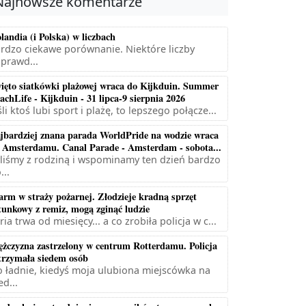
Najnowsze komentarze
landia (i Polska) w liczbach
rdzo ciekawe porównanie. Niektóre liczby
prawd...
ięto siatkówki plażowej wraca do Kijkduin. Summer
achLife - Kijkduin - 31 lipca-9 sierpnia 2026
śli ktoś lubi sport i plażę, to lepszego połącze...
jbardziej znana parada WorldPride na wodzie wraca
 Amsterdamu. Canal Parade - Amsterdam - sobota...
liśmy z rodziną i wspominamy ten dzień bardzo
...
arm w straży pożarnej. Złodzieje kradną sprzęt
tunkowy z remiz, mogą zginąć ludzie
ria trwa od miesięcy... a co zrobiła policja w c...
żczyzna zastrzelony w centrum Rotterdamu. Policja
trzymała siedem osób
 ładnie, kiedyś moja ulubiona miejscówka na
ed...