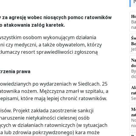
Ho
ry za agresję wobec niosących pomoc ratowników
Ba
o atakowania załóg karetek.
na
wszystkim osobom wykonującym działania
Św
Be
dni czy medyczni, a także obywatelom, którzy
Je
tłumaczy resort sprawiedliwości zgłoszoną
Na
do
By
trzenia prawa
do
powiedzianych po wydarzeniach w Siedlcach. 25
Al
 ratownika nożem. Mężczyzna zmarł w szpitalu, a
ra
episami, które mają lepiej chronić ratowników.
Se
Mę
sów. Projekt zakłada zaostrzenie sankcji
za
aruszenie nietykalności cielesnej osób
No
ących w działaniach ratowniczych (w sytuacjach
ni
cia lub zdrowia pokrzywdzonego) kara może