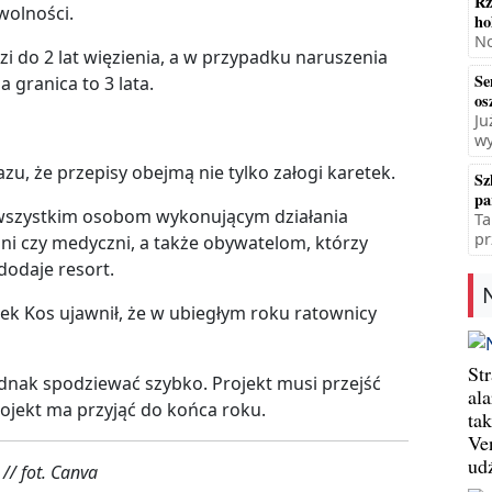
Rz
wolności.
ho
No
zi do 2 lat więzienia, a w przypadku naruszenia
Se
 granica to 3 lata.
os
Ju
wy
zu, że przepisy obejmą nie tylko załogi karetek.
Sz
pa
wszystkim osobom wykonującym działania
Ta
pr
dni czy medyczni, a także obywatelom, którzy
dodaje resort.
ek Kos ujawnił, że w ubiegłym roku ratownicy
St
ednak spodziewać szybko. Projekt musi przejść
al
projekt ma przyjąć do końca roku.
ta
Ve
ud
// fot. Canva