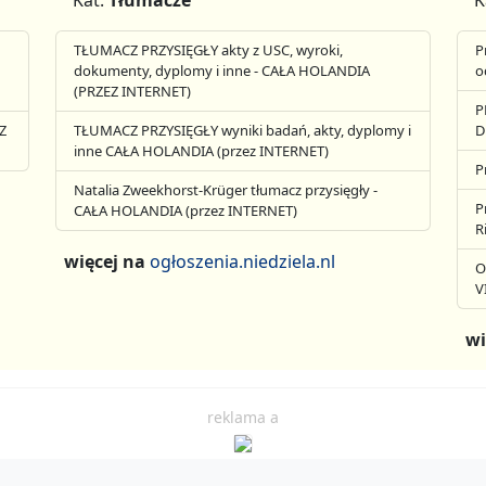
Kat.
Tłumacze
K
TŁUMACZ PRZYSIĘGŁY akty z USC, wyroki,
P
dokumenty, dyplomy i inne - CAŁA HOLANDIA
o
(PRZEZ INTERNET)
P
Z
TŁUMACZ PRZYSIĘGŁY wyniki badań, akty, dyplomy i
D
inne CAŁA HOLANDIA (przez INTERNET)
P
Natalia Zweekhorst-Krüger tłumacz przysięgły -
P
CAŁA HOLANDIA (przez INTERNET)
R
więcej na
ogłoszenia.niedziela.nl
O
V
wi
reklama a