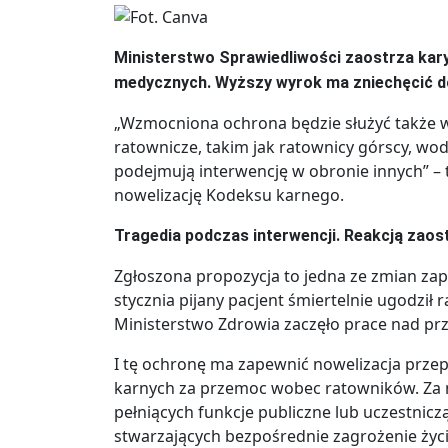
Ministerstwo Sprawiedliwości zaostrza ka
medycznych. Wyższy wyrok ma zniechęcić d
„Wzmocniona ochrona będzie służyć także 
ratownicze, takim jak ratownicy górscy, wo
podejmują interwencję w obronie innych” – 
nowelizację Kodeksu karnego.
Tragedia podczas interwencji. Reakcją zaos
Zgłoszona propozycja to jedna ze zmian za
stycznia pijany pacjent śmiertelnie ugodził
Ministerstwo Zdrowia zaczęło prace nad prz
I tę ochronę ma zapewnić nowelizacja przepi
karnych za przemoc wobec ratowników. Za n
pełniących funkcje publiczne lub uczestnicz
stwarzających bezpośrednie zagrożenie ży