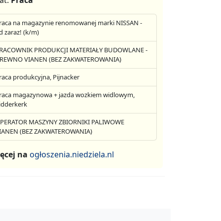
at.
Praca
raca na magazynie renomowanej marki NISSAN -
d zaraz! (k/m)
RACOWNIK PRODUKCJI MATERIAŁY BUDOWLANE -
REWNO VIANEN (BEZ ZAKWATEROWANIA)
raca produkcyjna, Pijnacker
raca magazynowa + jazda wozkiem widlowym,
idderkerk
PERATOR MASZYNY ZBIORNIKI PALIWOWE
IANEN (BEZ ZAKWATEROWANIA)
ęcej na
ogłoszenia.niedziela.nl