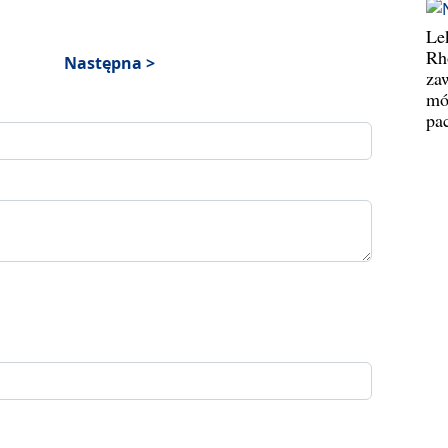
Le
Rh
Następna >
za
mó
pa