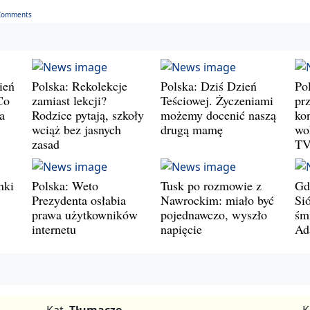
Comments
ień
Polska: Rekolekcje
Polska: Dziś Dzień
Po
Co
zamiast lekcji?
Teściowej. Życzeniami
prz
a
Rodzice pytają, szkoły
możemy docenić naszą
ko
wciąż bez jasnych
drugą mamę
wo
zasad
T
nki
Polska: Weto
Tusk po rozmowie z
Gd
Prezydenta osłabia
Nawrockim: miało być
Si
prawa użytkowników
pojednawczo, wyszło
śm
internetu
napięcie
Ad