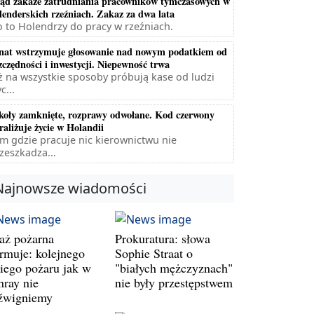
ąd zakaże zatrudniania pracowników tymczasowych w
lenderskich rzeźniach. Zakaz za dwa lata
 to Holendrzy do pracy w rzeźniach.
nat wstrzymuje głosowanie nad nowym podatkiem od
zczędności i inwestycji. Niepewność trwa
ż na wszystkie sposoby próbują kase od ludzi
c...
koły zamknięte, rozprawy odwołane. Kod czerwony
raliżuje życie w Holandii
m gdzie pracuje nic kierownictwu nie
zeszkadza...
Najnowsze wiadomości
raż pożarna
Prokuratura: słowa
armuje: kolejnego
Sophie Straat o
kiego pożaru jak w
"białych mężczyznach"
nray nie
nie były przestępstwem
źwigniemy