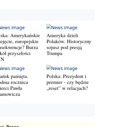
lska: Amerykańskie
Ameryka dzieli
ejęcie, europejskie
Polaków. Historyczny
nsekwencje? Burza
sojusz pod presją
kół przyszłości
Trumpa
VN
ańsk pamięta.
Polska: Prezydent i
ódma rocznica
premier - czy będzie
ierci Pawła
„reset” w relacjach?
amowicza