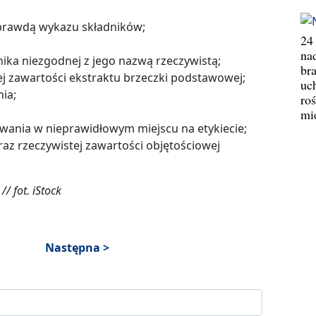
 prawdą wykazu składników;
24
na
ika niezgodnej z jego nazwą rzeczywistą;
br
ej zawartości ekstraktu brzeczki podstawowej;
uc
ia;
ro
mi
ania w nieprawidłowym miejscu na etykiecie;
raz rzeczywistej zawartości objętościowej
/ fot. iStock
Następna >