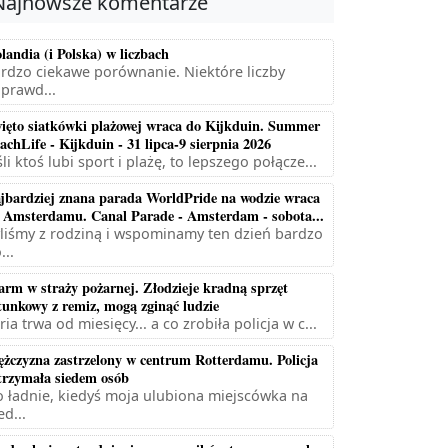
Najnowsze komentarze
landia (i Polska) w liczbach
rdzo ciekawe porównanie. Niektóre liczby
prawd...
ięto siatkówki plażowej wraca do Kijkduin. Summer
achLife - Kijkduin - 31 lipca-9 sierpnia 2026
śli ktoś lubi sport i plażę, to lepszego połącze...
jbardziej znana parada WorldPride na wodzie wraca
 Amsterdamu. Canal Parade - Amsterdam - sobota...
liśmy z rodziną i wspominamy ten dzień bardzo
...
arm w straży pożarnej. Złodzieje kradną sprzęt
tunkowy z remiz, mogą zginąć ludzie
ria trwa od miesięcy... a co zrobiła policja w c...
żczyzna zastrzelony w centrum Rotterdamu. Policja
trzymała siedem osób
 ładnie, kiedyś moja ulubiona miejscówka na
ed...