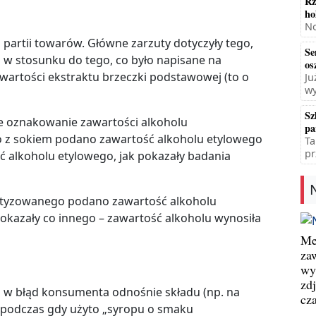
Rz
ho
No
artii towarów. Główne zarzuty dotyczyły tego,
Se
u w stosunku do tego, co było napisane na
os
artości ekstraktu brzeczki podstawowej (to o
Ju
wy
Sz
we oznakowanie zawartości alkoholu
pa
o z sokiem podano zawartość alkoholu etylowego
Ta
pr
ść alkoholu etylowego, jak pokazały badania
atyzowanego podano zawartość alkoholu
pokazały co innego – zawartość alkoholu wynosiła
Me
za
wy
zd
za w błąd konsumenta odnośnie składu (np. na
cz
 podczas gdy użyto „syropu o smaku