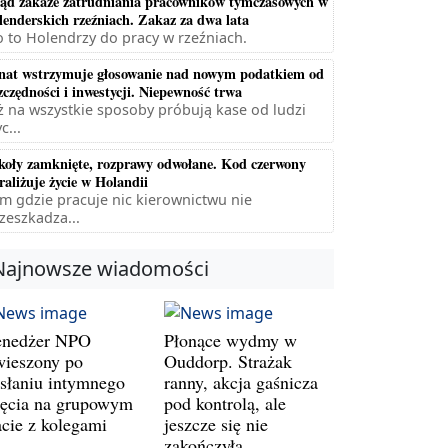
ąd zakaże zatrudniania pracowników tymczasowych w
lenderskich rzeźniach. Zakaz za dwa lata
 to Holendrzy do pracy w rzeźniach.
nat wstrzymuje głosowanie nad nowym podatkiem od
zczędności i inwestycji. Niepewność trwa
ż na wszystkie sposoby próbują kase od ludzi
c...
koły zamknięte, rozprawy odwołane. Kod czerwony
raliżuje życie w Holandii
m gdzie pracuje nic kierownictwu nie
zeszkadza...
Najnowsze wiadomości
nedżer NPO
Płonące wydmy w
wieszony po
Ouddorp. Strażak
słaniu intymnego
ranny, akcja gaśnicza
jęcia na grupowym
pod kontrolą, ale
acie z kolegami
jeszcze się nie
zakończyła