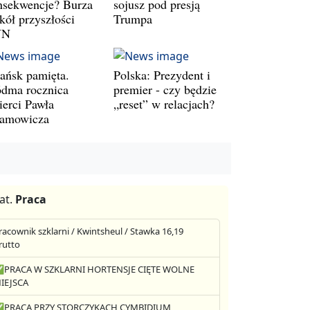
nsekwencje? Burza
sojusz pod presją
kół przyszłości
Trumpa
VN
ańsk pamięta.
Polska: Prezydent i
ódma rocznica
premier - czy będzie
ierci Pawła
„reset” w relacjach?
amowicza
at.
Praca
racownik szklarni / Kwintsheul / Stawka 16,19
rutto
PRACA W SZKLARNI HORTENSJE CIĘTE WOLNE
IEJSCA
PRACA PRZY STORCZYKACH CYMBIDIUM