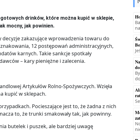
Ho
 gotowych drinków, które można kupić w sklepie,
Ba
tak mocny, jak powinien.
na
ery decyzje zakazujące wprowadzenia towaru do
Św
Be
 oznakowania, 12 postępowań administracyjnych,
Je
datów karnych. Takie sankcje spotkały
awców – kary pieniężne i zalecenia.
Na
do
By
do
i Handlowej Artykułów Rolno-Spożywczych. Wzięła
Al
a kupić w sklepach.
ra
Se
zypadkach. Pocieszające jest to, że żadna z nich
Mę
nacza to, że trunki smakowały tak, jak powinny.
za
No
ia butelek i puszek, ale bardziej uwagę
ni