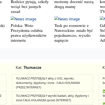
a
Rodzice pytają, szkoły
możemy docenić naszą
ko
wciąż bez jasnych
drugą mamę
wo
zasad
T
nki
Polska: Weto
Tusk po rozmowie z
Gd
Prezydenta osłabia
Nawrockim: miało być
Si
prawa użytkowników
pojednawczo, wyszło
śm
internetu
napięcie
Ad
Kat.
Tłumacze
K
TŁUMACZ PRZYSIĘGŁY akty z USC, wyroki,
P
dokumenty, dyplomy i inne - CAŁA HOLANDIA
b
(PRZEZ INTERNET)
✅
Z
TŁUMACZ PRZYSIĘGŁY wyniki badań, akty, dyplomy i
M
inne CAŁA HOLANDIA (przez INTERNET)
✅