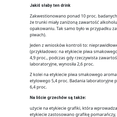
Jakiś słaby ten drink
Zakwestionowano ponad 10 proc. badanych p
że trunki miały zaniżoną zawartość alkohol
opakowaniu. Tak samo było w przypadku zaw
piwach).
Jeden z wniosków kontroli to: nieprawidło
(przykładowo: na etykiecie piwa smakoweg
4,9 proc., podczas gdy rzeczywista zawarto
laboratoryjne, wynosiła 2,6 proc.
Z kolei na etykiecie piwa smakowego arom
etylowego 5,4 proc. Badania laboratoryjne 
6,4 proc.
Na liście grzechów są także:
użycie na etykiecie grafiki, która wprowad
etykiecie zastosowano grafikę pomarańczy,