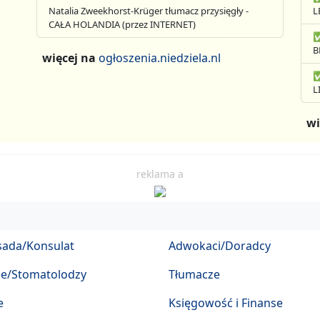
Natalia Zweekhorst-Krüger tłumacz przysięgły -
L
CAŁA HOLANDIA (przez INTERNET)
✅
B
więcej na
ogłoszenia.niedziela.nl
✅
L
wi
reklama a
ada/Konsulat
Adwokaci/Doradcy
ze/Stomatolodzy
Tłumacze
e
Księgowość i Finanse