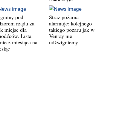
 gminy pod
Straż pożarna
dzorem rządu za
alarmuje: kolejnego
ak miejsc dla
takiego pożaru jak w
hodźców. Lista
Venray nie
śnie z miesiąca na
udźwigniemy
esiąc