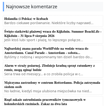
Najnowsze komentarze
Holandia (i Polska) w liczbach
Bardzo ciekawe porównanie. Niektóre liczby naprawd...
Święto siatkówki plażowej wraca do Kijkduin. Summer BeachLife -
Kijkduin - 31 lipca-9 sierpnia 2026
Jeśli ktoś lubi sport i plażę, to lepszego połącze...
Najbardziej znana parada WorldPride na wodzie wraca do
Amsterdamu. Canal Parade - Amsterdam - sobota...
Byliśmy z rodziną i wspominamy ten dzień bardzo do...
Alarm w straży pożarnej. Złodzieje kradną sprzęt ratunkowy z
remiz, mogą zginąć ludzie
Seria trwa od miesięcy... a co zrobiła policja w c...
Mężczyzna zastrzelony w centrum Rotterdamu. Policja zatrzymała
siedem osób
No ładnie, kiedyś moja ulubiona miejscówka na nied...
Rząd zakaże zatrudniania pracowników tymczasowych w
holenderskich rzeźniach. Zakaz za dwa lata