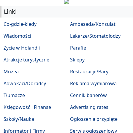
Linki
Co-gdzie-kiedy
Ambasada/Konsulat
Wiadomości
Lekarze/Stomatolodzy
Życie w Holandii
Parafie
Atrakcje turystyczne
Sklepy
Muzea
Restauracje/Bary
Adwokaci/Doradcy
Reklama wymiarowa
Tłumacze
Cennik banerów
Księgowość i Finanse
Advertising rates
Szkoły/Nauka
Ogłoszenia przypięte
Informator i Firmy
Serwis ogłoszeniowy