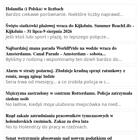
Holandia (i Polska) w liczbach
Bardzo ciekawe porównanie. Niektóre liczby naprawd...
Święto siatkówki plażowej wraca do Kijkduin. Summer BeachLife -
Kijkduin - 31 lipca-9 sierpnia 2026
Jeśli ktoś lubi sport i plażę, to lepszego połącze...
Najbardziej znana parada WorldPride na wodzie wraca do
Amsterdamu. Canal Parade - Amsterdam - sobota...
Byliśmy z rodziną i wspominamy ten dzień bardzo do...
Alarm w straży pożarnej. Złodzieje kradną sprzęt ratunkowy z
remiz, mogą zginąć ludzie
Seria trwa od miesięcy... a co zrobiła policja w c...
Mężczyzna zastrzelony w centrum Rotterdamu. Policja zatrzymała
siedem osób
No ładnie, kiedyś moja ulubiona miejscówka na nied...
Rząd zakaże zatrudniania pracowników tymczasowych w
holenderskich rzeźniach. Zakaz za dwa lata
No to Holendrzy do pracy w rzeźniach.
Senat wstrzymuje głosowanie nad nowym podatkiem od