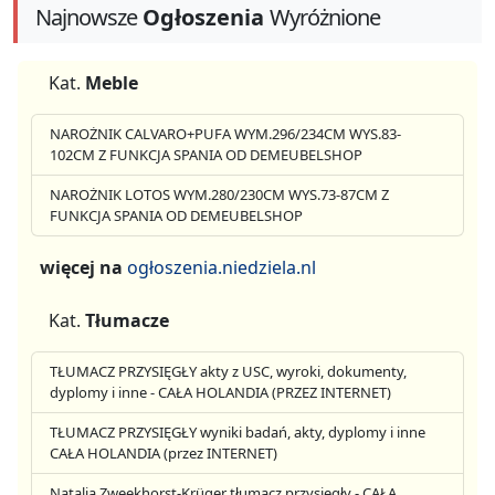
Najnowsze
Ogłoszenia
Wyróżnione
Kat.
Meble
NAROŻNIK CALVARO+PUFA WYM.296/234CM WYS.83-
102CM Z FUNKCJA SPANIA OD DEMEUBELSHOP
NAROŻNIK LOTOS WYM.280/230CM WYS.73-87CM Z
FUNKCJA SPANIA OD DEMEUBELSHOP
więcej na
ogłoszenia.niedziela.nl
Kat.
Tłumacze
TŁUMACZ PRZYSIĘGŁY akty z USC, wyroki, dokumenty,
dyplomy i inne - CAŁA HOLANDIA (PRZEZ INTERNET)
TŁUMACZ PRZYSIĘGŁY wyniki badań, akty, dyplomy i inne
CAŁA HOLANDIA (przez INTERNET)
Natalia Zweekhorst-Krüger tłumacz przysięgły - CAŁA