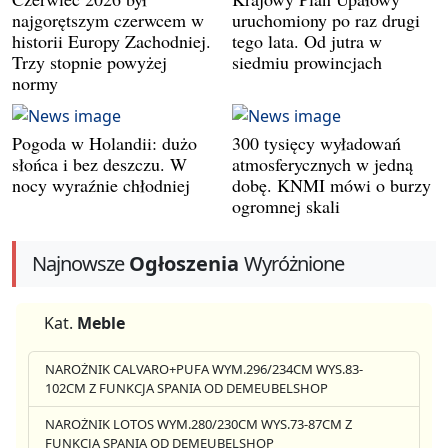
najgorętszym czerwcem w
uruchomiony po raz drugi
historii Europy Zachodniej.
tego lata. Od jutra w
Trzy stopnie powyżej
siedmiu prowincjach
normy
Pogoda w Holandii: dużo
300 tysięcy wyładowań
słońca i bez deszczu. W
atmosferycznych w jedną
nocy wyraźnie chłodniej
dobę. KNMI mówi o burzy
ogromnej skali
Najnowsze
Ogłoszenia
Wyróżnione
Kat.
Meble
NAROŻNIK CALVARO+PUFA WYM.296/234CM WYS.83-
102CM Z FUNKCJA SPANIA OD DEMEUBELSHOP
NAROŻNIK LOTOS WYM.280/230CM WYS.73-87CM Z
FUNKCJA SPANIA OD DEMEUBELSHOP