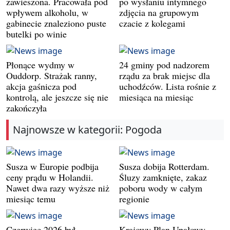
zawieszona. Pracowała pod
po wysłaniu intymnego
wpływem alkoholu, w
zdjęcia na grupowym
gabinecie znaleziono puste
czacie z kolegami
butelki po winie
Płonące wydmy w
24 gminy pod nadzorem
Ouddorp. Strażak ranny,
rządu za brak miejsc dla
akcja gaśnicza pod
uchodźców. Lista rośnie z
kontrolą, ale jeszcze się nie
miesiąca na miesiąc
zakończyła
Najnowsze w kategorii: Pogoda
Susza w Europie podbija
Susza dobija Rotterdam.
ceny prądu w Holandii.
Śluzy zamknięte, zakaz
Nawet dwa razy wyższe niż
poboru wody w całym
miesiąc temu
regionie
Czerwiec 2026 był
Krajowy Plan Upałowy