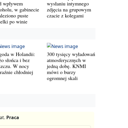
d wpływem
wysłaniu intymnego
koholu, w gabinecie
zdjęcia na grupowym
aleziono puste
czacie z kolegami
telki po winie
goda w Holandii:
300 tysięcy wyładowań
żo słońca i bez
atmosferycznych w
szczu. W nocy
jedną dobę. KNMI
raźnie chłodniej
mówi o burzy
ogromnej skali
at.
Praca