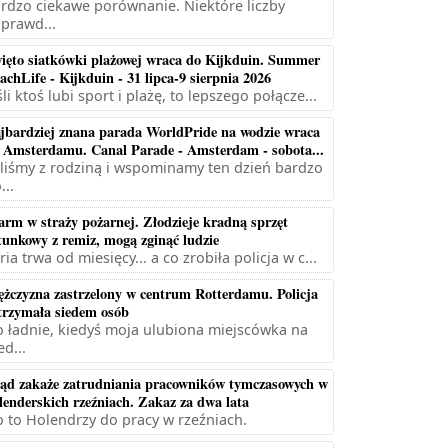
rdzo ciekawe porównanie. Niektóre liczby
prawd...
ięto siatkówki plażowej wraca do Kijkduin. Summer
achLife - Kijkduin - 31 lipca-9 sierpnia 2026
śli ktoś lubi sport i plażę, to lepszego połącze...
jbardziej znana parada WorldPride na wodzie wraca
 Amsterdamu. Canal Parade - Amsterdam - sobota...
liśmy z rodziną i wspominamy ten dzień bardzo
...
arm w straży pożarnej. Złodzieje kradną sprzęt
tunkowy z remiz, mogą zginąć ludzie
ria trwa od miesięcy... a co zrobiła policja w c...
żczyzna zastrzelony w centrum Rotterdamu. Policja
trzymała siedem osób
 ładnie, kiedyś moja ulubiona miejscówka na
ed...
ąd zakaże zatrudniania pracowników tymczasowych w
lenderskich rzeźniach. Zakaz za dwa lata
 to Holendrzy do pracy w rzeźniach.