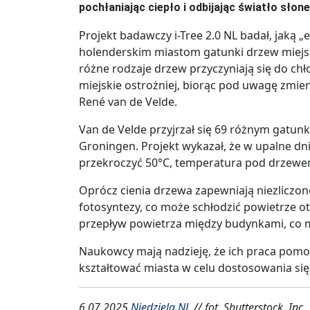
pochłaniając ciepło i odbijając światło słon
Projekt badawczy i-Tree 2.0 NL badał, jaką 
holenderskim miastom gatunki drzew miejski
różne rodzaje drzew przyczyniają się do c
miejskie ostrożniej, biorąc pod uwagę zmien
René van de Velde.
Van de Velde przyjrzał się 69 różnym gatu
Groningen. Projekt wykazał, że w upalne d
przekroczyć 50°C, temperatura pod drzewe
Oprócz cienia drzewa zapewniają niezliczo
fotosyntezy, co może schłodzić powietrze o
przepływ powietrza między budynkami, co mo
Naukowcy mają nadzieję, że ich praca pomoż
kształtować miasta w celu dostosowania się
6.07.2025
Niedziela.NL
// fot. Shutterstock, Inc.