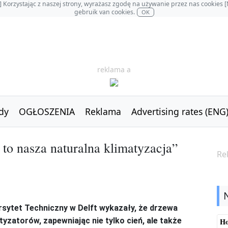
OL] Korzystając z naszej strony, wyrażasz zgodę na używanie przez nas cookie
gebruik van cookies.
OK
reklama a
dy
OGŁOSZENIA
Reklama
Advertising rates (ENG
to nasza naturalna klimatyzacja”
Re
ytet Techniczny w Delft wykazały, że drzewa
tyzatorów, zapewniając nie tylko cień, ale także
Ho