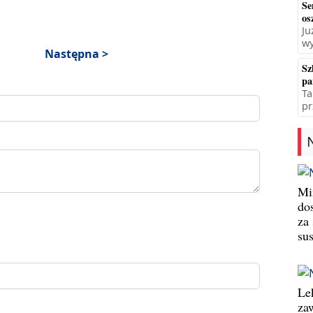
Se
os
Ju
wy
Następna >
Sz
pa
Ta
pr
Min
do
za
su
Le
za