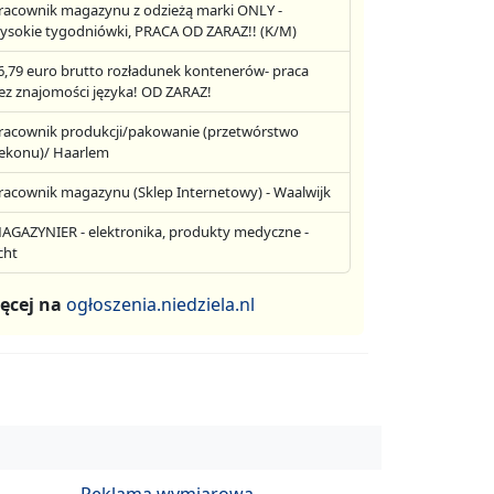
racownik magazynu z odzieżą marki ONLY -
ysokie tygodniówki, PRACA OD ZARAZ!! (K/M)
6,79 euro brutto rozładunek kontenerów- praca
ez znajomości języka! OD ZARAZ!
racownik produkcji/pakowanie (przetwórstwo
ekonu)/ Haarlem
racownik magazynu (Sklep Internetowy) - Waalwijk
AGAZYNIER - elektronika, produkty medyczne -
cht
ęcej na
ogłoszenia.niedziela.nl