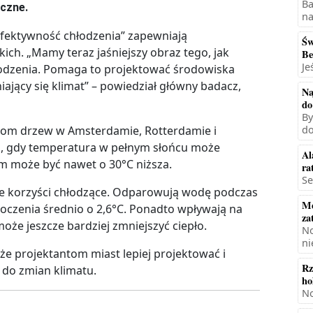
Ba
eczne.
na
„efektywność chłodzenia” zapewniają
Św
ch. „Mamy teraz jaśniejszy obraz tego, jak
Be
Je
hłodzenia. Pomaga to projektować środowiska
iający się klimat” – powiedział główny badacz,
Na
do
By
nkom drzew w Amsterdamie, Rotterdamie i
do
ni, gdy temperatura w pełnym słońcu może
Al
m może być nawet o 30°C niższa.
ra
Se
ne korzyści chłodzące. Odparowują wodę podczas
Mę
toczenia średnio o 2,6°C. Ponadto wpływają na
za
że jeszcze bardziej zmniejszyć ciepło.
No
ni
e projektantom miast lepiej projektować i
Rz
 do zmian klimatu.
ho
No