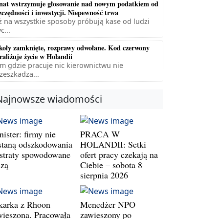
nat wstrzymuje głosowanie nad nowym podatkiem od
zczędności i inwestycji. Niepewność trwa
ż na wszystkie sposoby próbują kase od ludzi
c...
koły zamknięte, rozprawy odwołane. Kod czerwony
raliżuje życie w Holandii
m gdzie pracuje nic kierownictwu nie
zeszkadza...
Najnowsze wiadomości
ister: firmy nie
PRACA W
staną odszkodowania
HOLANDII: Setki
 straty spowodowane
ofert pracy czekają na
szą
Ciebie – sobota 8
sierpnia 2026
karka z Rhoon
Menedżer NPO
wieszona. Pracowała
zawieszony po