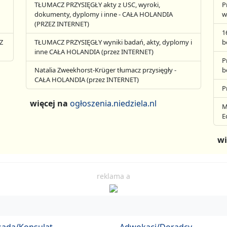
TŁUMACZ PRZYSIĘGŁY akty z USC, wyroki,
P
dokumenty, dyplomy i inne - CAŁA HOLANDIA
w
(PRZEZ INTERNET)
1
Z
TŁUMACZ PRZYSIĘGŁY wyniki badań, akty, dyplomy i
b
inne CAŁA HOLANDIA (przez INTERNET)
P
Natalia Zweekhorst-Krüger tłumacz przysięgły -
b
CAŁA HOLANDIA (przez INTERNET)
P
więcej na
ogłoszenia.niedziela.nl
M
E
wi
reklama a