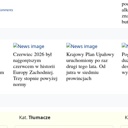
po
al
Comments
zn
bu
Czerwiec 2026 był
Krajowy Plan Upałowy
Po
najgorętszym
uruchomiony po raz
du
czerwcem w historii
drugi tego lata. Od
de
ym
Europy Zachodniej.
jutra w siedmiu
wy
Trzy stopnie powyżej
prowincjach
normy
Kat.
Tłumacze
K