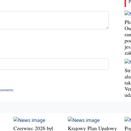
Pł
Ou
ran
pod
jes
za
St
al
ta
Ve
Comments
ud
Czerwiec 2026 był
Krajowy Plan Upałowy
Po