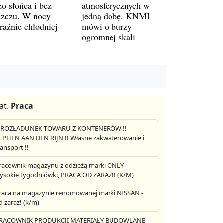
żo słońca i bez
atmosferycznych w
szczu. W nocy
jedną dobę. KNMI
raźnie chłodniej
mówi o burzy
ogromnej skali
at.
Praca
! ROZŁADUNEK TOWARU Z KONTENERÓW !!
LPHEN AAN DEN RIJN !! Własne zakwaterowanie i
ransport !!
racownik magazynu z odzieżą marki ONLY -
ysokie tygodniówki, PRACA OD ZARAZ!! (K/M)
raca na magazynie renomowanej marki NISSAN -
d zaraz! (k/m)
RACOWNIK PRODUKCJI MATERIAŁY BUDOWLANE -