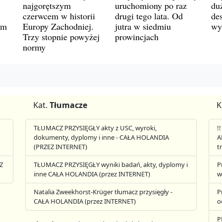
najgorętszym
uruchomiony po raz
du
czerwcem w historii
drugi tego lata. Od
de
ym
Europy Zachodniej.
jutra w siedmiu
wy
Trzy stopnie powyżej
prowincjach
normy
Kat.
Tłumacze
K
TŁUMACZ PRZYSIĘGŁY akty z USC, wyroki,
!
dokumenty, dyplomy i inne - CAŁA HOLANDIA
A
(PRZEZ INTERNET)
t
Z
TŁUMACZ PRZYSIĘGŁY wyniki badań, akty, dyplomy i
P
inne CAŁA HOLANDIA (przez INTERNET)
w
Natalia Zweekhorst-Krüger tłumacz przysięgły -
P
CAŁA HOLANDIA (przez INTERNET)
o
P