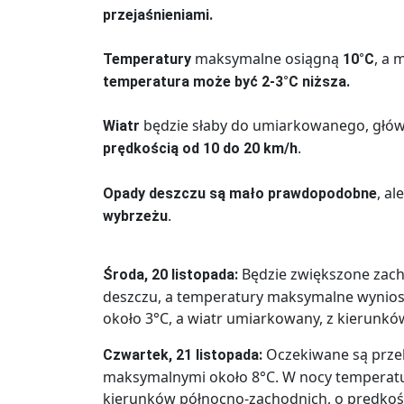
przejaśnieniami.
maksymalne osiągną
, a 
Temperatury
10°C
temperatura może być 2-3°C niższa.
będzie słaby do umiarkowanego, głó
Wiatr
.
prędkością od 10 do 20 km/h
, al
Opady deszczu są mało prawdopodobne
.
wybrzeżu
Będzie zwiększone zach
Środa, 20 listopada:
deszczu, a temperatury maksymalne wynios
około 3°C, a wiatr umiarkowany, z kierunkó
Oczekiwane są prze
Czwartek, 21 listopada:
maksymalnymi około 8°C. W nocy temperatur
kierunków północno-zachodnich, o prędkośc