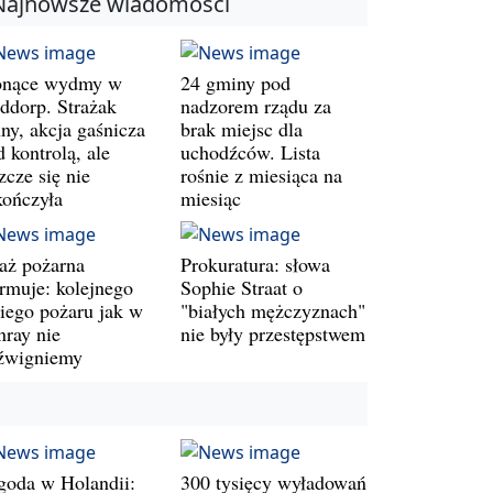
Najnowsze wiadomości
onące wydmy w
24 gminy pod
ddorp. Strażak
nadzorem rządu za
ny, akcja gaśnicza
brak miejsc dla
 kontrolą, ale
uchodźców. Lista
zcze się nie
rośnie z miesiąca na
kończyła
miesiąc
raż pożarna
Prokuratura: słowa
armuje: kolejnego
Sophie Straat o
kiego pożaru jak w
"białych mężczyznach"
nray nie
nie były przestępstwem
źwigniemy
goda w Holandii:
300 tysięcy wyładowań