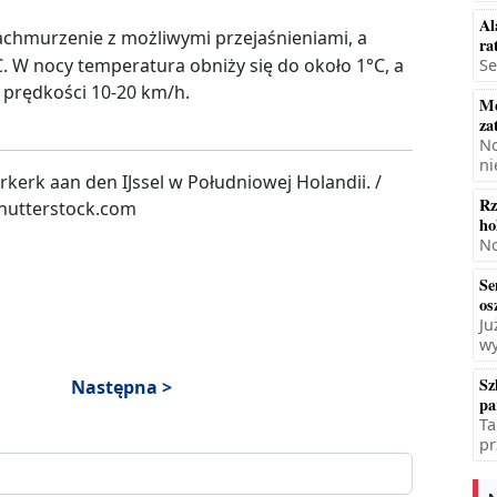
Al
chmurzenie z możliwymi przejaśnieniami, a
ra
 W nocy temperatura obniży się do około 1°C, a
Se
o prędkości 10-20 km/h.
Mę
za
No
ni
rkerk aan den IJssel w Południowej Holandii. /
Rz
shutterstock.com
ho
No
Se
os
Ju
wy
Sz
Następna >
pa
Ta
pr