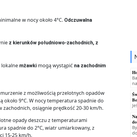
minimalne w nocy około 4°C.
Odczuwalna
wnie
z kierunków południowo-zachodnich, z
e lokalne
mogą wystąpić
mżawki
na zachodnim
Ho
Ba
na
murzenie z możliwością przelotnych opadów
Św
Be
ą około 9°C. W nocy temperatura spadnie do
Je
w zachodnich, osiągnie prędkość 20-30 km/h.
Na
lotne opady deszczu z temperaturami
do
a spadnie do 2°C, wiatr umiarkowany, z
By
do
i 15-25 km/h.