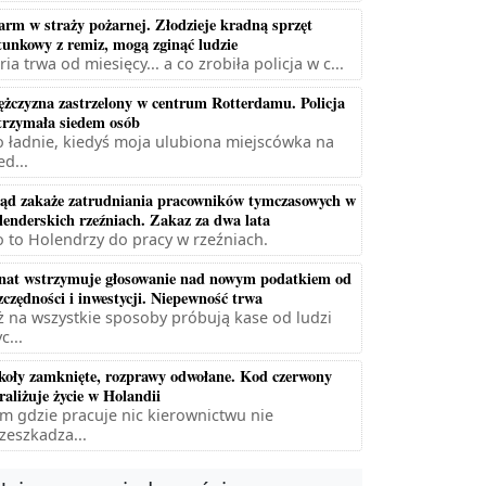
arm w straży pożarnej. Złodzieje kradną sprzęt
tunkowy z remiz, mogą zginąć ludzie
ria trwa od miesięcy... a co zrobiła policja w c...
żczyzna zastrzelony w centrum Rotterdamu. Policja
trzymała siedem osób
 ładnie, kiedyś moja ulubiona miejscówka na
ed...
ąd zakaże zatrudniania pracowników tymczasowych w
lenderskich rzeźniach. Zakaz za dwa lata
 to Holendrzy do pracy w rzeźniach.
nat wstrzymuje głosowanie nad nowym podatkiem od
zczędności i inwestycji. Niepewność trwa
ż na wszystkie sposoby próbują kase od ludzi
c...
koły zamknięte, rozprawy odwołane. Kod czerwony
raliżuje życie w Holandii
m gdzie pracuje nic kierownictwu nie
zeszkadza...