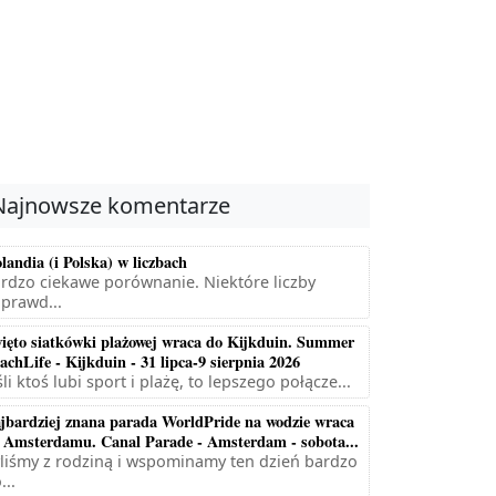
Najnowsze komentarze
landia (i Polska) w liczbach
rdzo ciekawe porównanie. Niektóre liczby
prawd...
ięto siatkówki plażowej wraca do Kijkduin. Summer
achLife - Kijkduin - 31 lipca-9 sierpnia 2026
śli ktoś lubi sport i plażę, to lepszego połącze...
jbardziej znana parada WorldPride na wodzie wraca
 Amsterdamu. Canal Parade - Amsterdam - sobota...
liśmy z rodziną i wspominamy ten dzień bardzo
...