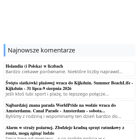
Najnowsze komentarze
Holandia (i Polska) w liczbach
Bardzo ciekawe porównanie. Niektóre liczby naprawd...
Święto siatkówki plażowej wraca do Kijkduin. Summer BeachLife -
Kijkduin - 31 lipca-9 sierpnia 2026
Jeśli ktoś lubi sport i plażę, to lepszego połącze...
Najbardziej znana parada WorldPride na wodzie wraca do
Amsterdamu. Canal Parade - Amsterdam - sobota...
Byliśmy z rodziną i wspominamy ten dzień bardzo do...
Alarm w straży pożarnej. Złodzieje kradną sprzęt ratunkowy z
remiz, mogą zginąć ludzie
Seria trwa od miesięcy... a co zrobiła policja w c...