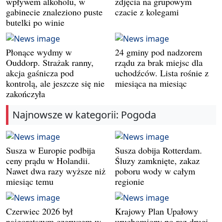
wpływem alkoholu, w
zdjęcia na grupowym
gabinecie znaleziono puste
czacie z kolegami
butelki po winie
Płonące wydmy w
24 gminy pod nadzorem
Ouddorp. Strażak ranny,
rządu za brak miejsc dla
akcja gaśnicza pod
uchodźców. Lista rośnie z
kontrolą, ale jeszcze się nie
miesiąca na miesiąc
zakończyła
Najnowsze w kategorii: Pogoda
Susza w Europie podbija
Susza dobija Rotterdam.
ceny prądu w Holandii.
Śluzy zamknięte, zakaz
Nawet dwa razy wyższe niż
poboru wody w całym
miesiąc temu
regionie
Czerwiec 2026 był
Krajowy Plan Upałowy
najgorętszym czerwcem w
uruchomiony po raz drugi