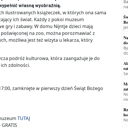
Ba
wypełnić własną wyobraźnią.
na
kich ilustrowanych książeczek, w których ona sama
Św
czający ich świat. Każdy z pokoi muzeum
Be
we gry i zabawy. W domu Nijntje dzieci mają
Je
ści poświęconej na zoo, można porozmawiać z
Na
ch, możliwa jest też wizyta u lekarza, który
do
By
do
cza podróż kulturowa, która zaangażuje je do
Al
ich zdolności.
ra
Se
Mę
 17:00, zamknięte w pierwszy dzień Świąt Bożego
za
No
ni
Rz
ho
j muzeum
TUTAJ
No
- GRATIS