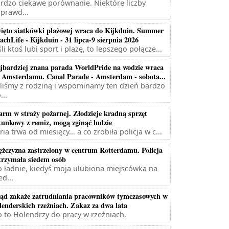
rdzo ciekawe porównanie. Niektóre liczby
prawd...
ięto siatkówki plażowej wraca do Kijkduin. Summer
achLife - Kijkduin - 31 lipca-9 sierpnia 2026
śli ktoś lubi sport i plażę, to lepszego połącze...
jbardziej znana parada WorldPride na wodzie wraca
 Amsterdamu. Canal Parade - Amsterdam - sobota...
liśmy z rodziną i wspominamy ten dzień bardzo
...
arm w straży pożarnej. Złodzieje kradną sprzęt
tunkowy z remiz, mogą zginąć ludzie
ria trwa od miesięcy... a co zrobiła policja w c...
żczyzna zastrzelony w centrum Rotterdamu. Policja
trzymała siedem osób
 ładnie, kiedyś moja ulubiona miejscówka na
ed...
ąd zakaże zatrudniania pracowników tymczasowych w
lenderskich rzeźniach. Zakaz za dwa lata
 to Holendrzy do pracy w rzeźniach.