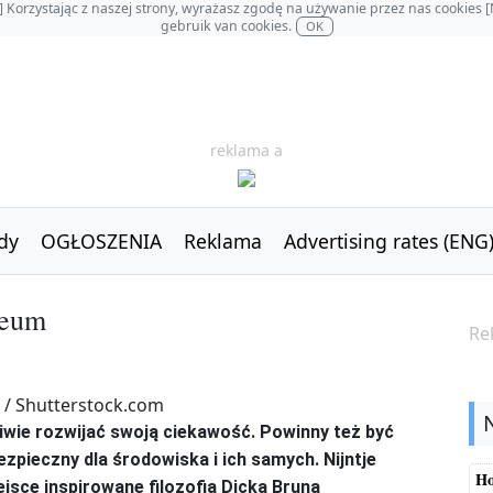
OL] Korzystając z naszej strony, wyrażasz zgodę na używanie przez nas cookie
gebruik van cookies.
OK
reklama a
dy
OGŁOSZENIA
Reklama
Advertising rates (ENG
zeum
Re
ciwie rozwijać swoją ciekawość. Powinny też być
zpieczny dla środowiska i ich samych. Nijntje
Ho
ce inspirowane filozofią Dicka Bruna