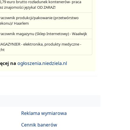
6,79 euro brutto rozładunek kontenerów- praca
ez znajomości języka! OD ZARAZ!
racownik produkcji/pakowanie (przetwórstwo
ekonu)/ Haarlem
racownik magazynu (Sklep Internetowy) - Waalwijk
AGAZYNIER - elektronika, produkty medyczne -
cht
ęcej na
ogłoszenia.niedziela.nl
Reklama wymiarowa
Cennik banerów