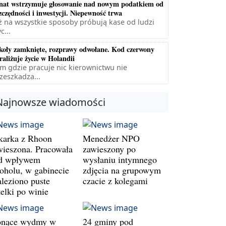
nat wstrzymuje głosowanie nad nowym podatkiem od
zczędności i inwestycji. Niepewność trwa
ż na wszystkie sposoby próbują kase od ludzi
c...
koły zamknięte, rozprawy odwołane. Kod czerwony
raliżuje życie w Holandii
m gdzie pracuje nic kierownictwu nie
zeszkadza...
Najnowsze wiadomości
karka z Rhoon
Menedżer NPO
wieszona. Pracowała
zawieszony po
d wpływem
wysłaniu intymnego
koholu, w gabinecie
zdjęcia na grupowym
aleziono puste
czacie z kolegami
telki po winie
onące wydmy w
24 gminy pod