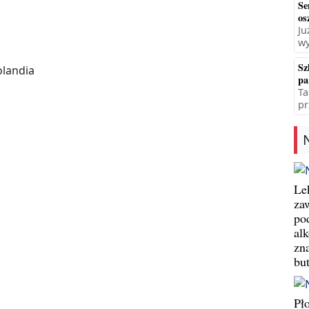
Se
os
Ju
wy
Sz
olandia
pa
Ta
pr
Le
za
po
al
zn
bu
Pł