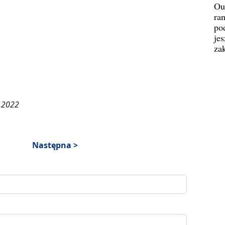
Ou
ran
pod
jes
za
6.2022
Następna >