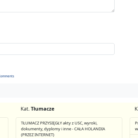
Comments
Kat.
Tłumacze
K
TŁUMACZ PRZYSIĘGŁY akty z USC, wyroki,
P
dokumenty, dyplomy i inne - CAŁA HOLANDIA
w
(PRZEZ INTERNET)