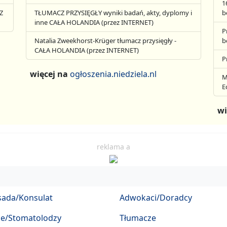
1
Z
TŁUMACZ PRZYSIĘGŁY wyniki badań, akty, dyplomy i
b
inne CAŁA HOLANDIA (przez INTERNET)
P
Natalia Zweekhorst-Krüger tłumacz przysięgły -
b
CAŁA HOLANDIA (przez INTERNET)
P
więcej na
ogłoszenia.niedziela.nl
M
E
wi
reklama a
ada/Konsulat
Adwokaci/Doradcy
ze/Stomatolodzy
Tłumacze