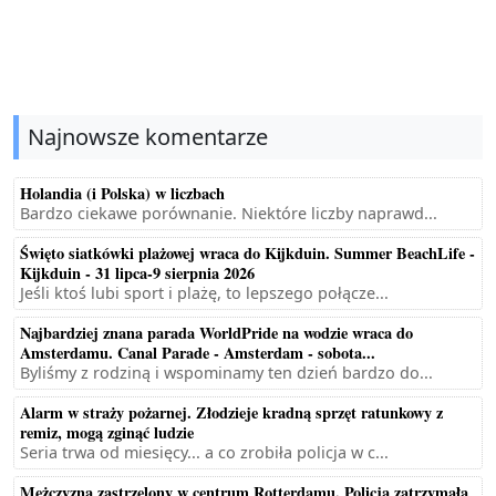
Najnowsze komentarze
Holandia (i Polska) w liczbach
Bardzo ciekawe porównanie. Niektóre liczby naprawd...
Święto siatkówki plażowej wraca do Kijkduin. Summer BeachLife -
Kijkduin - 31 lipca-9 sierpnia 2026
Jeśli ktoś lubi sport i plażę, to lepszego połącze...
Najbardziej znana parada WorldPride na wodzie wraca do
Amsterdamu. Canal Parade - Amsterdam - sobota...
Byliśmy z rodziną i wspominamy ten dzień bardzo do...
Alarm w straży pożarnej. Złodzieje kradną sprzęt ratunkowy z
remiz, mogą zginąć ludzie
Seria trwa od miesięcy... a co zrobiła policja w c...
Mężczyzna zastrzelony w centrum Rotterdamu. Policja zatrzymała