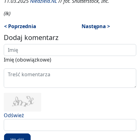
11.03.2025
Niedziela.NL
// fot. Shutterstock, Inc.
(łk)
< Poprzednia
Następna >
Dodaj komentarz
Imię (obowiązkowe)
Odśwież