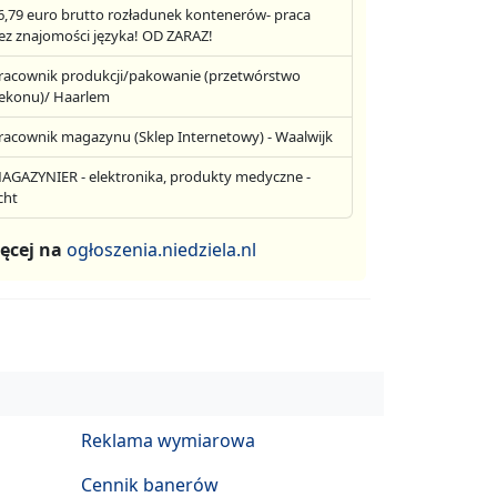
6,79 euro brutto rozładunek kontenerów- praca
ez znajomości języka! OD ZARAZ!
racownik produkcji/pakowanie (przetwórstwo
ekonu)/ Haarlem
racownik magazynu (Sklep Internetowy) - Waalwijk
AGAZYNIER - elektronika, produkty medyczne -
cht
ęcej na
ogłoszenia.niedziela.nl
Reklama wymiarowa
Cennik banerów