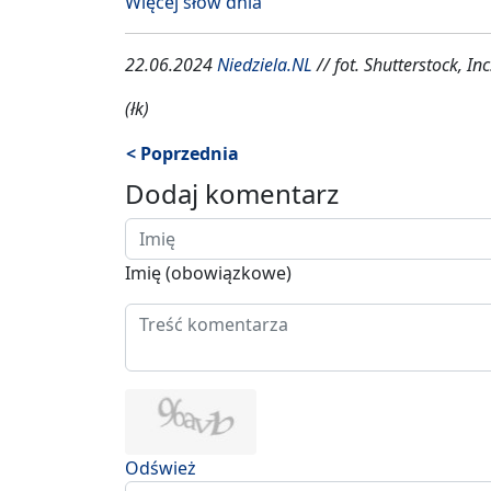
Więcej słów dnia
22.06.2024
Niedziela.NL
// fot. Shutterstock, Inc
(łk)
< Poprzednia
Dodaj komentarz
Imię (obowiązkowe)
Odśwież