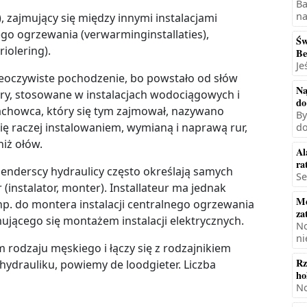
Ba
na
, zajmujący się między innymi instalacjami
nego ogrzewania (verwarminginstallaties),
Św
iolering).
Be
Je
ieoczywiste pochodzenie, bo powstało od słów
Na
 rury, stosowane w instalacjach wodociągowych i
do
 Fachowca, który się tym zajmował, nazywano
By
się raczej instalowaniem, wymianą i naprawą rur,
do
iż ołów.
Al
ra
lenderscy hydraulicy często określają samych
Se
r (instalator, monter). Installateur ma jednak
Mę
np. do montera instalacji centralnego ogrzewania
za
jmującego się montażem instalacji elektrycznych.
No
ni
m rodzaju męskiego i łączy się z rodzajnikiem
Rz
ydrauliku, powiemy de loodgieter. Liczba
ho
No