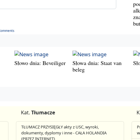
po
al
zn
bu
Comments
Słowo dnia: Beveiliger
Słowa dnia: Staat van
Sł
beleg
Kat.
Tłumacze
K
TŁUMACZ PRZYSIĘGŁY akty z USC, wyroki,
P
dokumenty, dyplomy i inne - CAŁA HOLANDIA
w
(PRZEZ INTERNET)