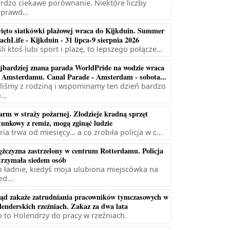
rdzo ciekawe porównanie. Niektóre liczby
prawd...
ięto siatkówki plażowej wraca do Kijkduin. Summer
achLife - Kijkduin - 31 lipca-9 sierpnia 2026
śli ktoś lubi sport i plażę, to lepszego połącze...
jbardziej znana parada WorldPride na wodzie wraca
 Amsterdamu. Canal Parade - Amsterdam - sobota...
liśmy z rodziną i wspominamy ten dzień bardzo
...
arm w straży pożarnej. Złodzieje kradną sprzęt
tunkowy z remiz, mogą zginąć ludzie
ria trwa od miesięcy... a co zrobiła policja w c...
żczyzna zastrzelony w centrum Rotterdamu. Policja
trzymała siedem osób
 ładnie, kiedyś moja ulubiona miejscówka na
ed...
ąd zakaże zatrudniania pracowników tymczasowych w
lenderskich rzeźniach. Zakaz za dwa lata
 to Holendrzy do pracy w rzeźniach.