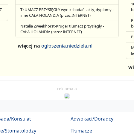
1
Z
TŁUMACZ PRZYSIĘGŁY wyniki badań, akty, dyplomy i
b
inne CAŁA HOLANDIA (przez INTERNET)
P
Natalia Zweekhorst-Krüger tłumacz przysięgły -
b
CAŁA HOLANDIA (przez INTERNET)
P
więcej na
ogłoszenia.niedziela.nl
M
E
wi
reklama a
ada/Konsulat
Adwokaci/Doradcy
ze/Stomatolodzy
Tłumacze