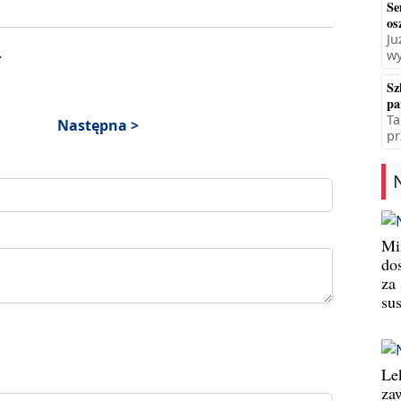
Se
os
Ju
.
wy
Sz
pa
Ta
Następna >
pr
Min
do
za
su
Le
za