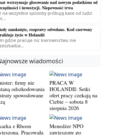
nat wstrzymuje głosowanie nad nowym podatkiem od
zczędności i inwestycji. Niepewność trwa
ż na wszystkie sposoby próbują kase od ludzi
c...
koły zamknięte, rozprawy odwołane. Kod czerwony
raliżuje życie w Holandii
m gdzie pracuje nic kierownictwu nie
zeszkadza...
Najnowsze wiadomości
ister: firmy nie
PRACA W
staną odszkodowania
HOLANDII: Setki
 straty spowodowane
ofert pracy czekają na
szą
Ciebie – sobota 8
sierpnia 2026
karka z Rhoon
Menedżer NPO
wieszona. Pracowała
zawieszony po