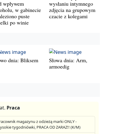
d wpływem
wysłaniu intymnego
koholu, w gabinecie
zdjęcia na grupowym
aleziono puste
czacie z kolegami
telki po winie
owo dnia: Bliksem
Słowa dnia: Arm,
armoedig
at.
Praca
racownik magazynu z odzieżą marki ONLY -
ysokie tygodniówki, PRACA OD ZARAZ!! (K/M)