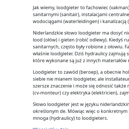
Jak wiemy, loodgieter to fachowiec (vakman)
sanitarnymi (sanitair), instalacjami central
wodociągami (waterleidingen) i kanalizacją (r
Niderlandzkie słowo loodgieter ma dosyć n
lood (ołów) i gieten (robić odlewy). Kiedyś
sanitarnych, często były robione z ołowiu.
właśnie loodgieter. Dziś hydraulicy zajmują 
które wykonane są już z innych materiałów n
Loodgieter to zawód (beroep), a obecnie ho
siebie nie mianem loodgieter, ale installateu
szersze znaczenie i może się odnosić także 
(cv-monteur) czy elektryka (elektricien), za
Słowo loodgieter jest w języku niderlandzki
określonym de. Mówiąc więc o konkretnym h
mnoga (hydraulicy) to loodgieters.