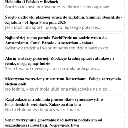
Holandia (i Polska) w liczbach
Bardzo ciekawe porównanie. Niektóre liczby naprawd...
Święto siatkówki plażowej wraca do Kijkduin. Summer BeachLife -
Kijkduin - 31 lipca-9 sierpnia 2026
Jeśli ktoś lubi sport i plażę, to lepszego połącze...
Najbardziej znana parada WorldPride na wodzie wraca do
Amsterdamu. Canal Parade - Amsterdam - sobota...
Byliśmy z rodziną i wspominamy ten dzień bardzo do...
Alarm w straży pożarnej. Złodzieje kradną sprzęt ratunkowy z
remiz, mogą zginąć ludzie
Seria trwa od miesięcy... a co zrobiła policja w c...
Mężczyzna zastrzelony w centrum Rotterdamu. Policja zatrzymała
siedem osób
No ładnie, kiedyś moja ulubiona miejscówka na nied...
Rząd zakaże zatrudniania pracowników tymczasowych w
holenderskich rzeźniach. Zakaz za dwa lata
No to Holendrzy do pracy w rzeźniach.
Senat wstrzymuje głosowanie nad nowym podatkiem od
oszczędności i inwestycji. Niepewność trwa