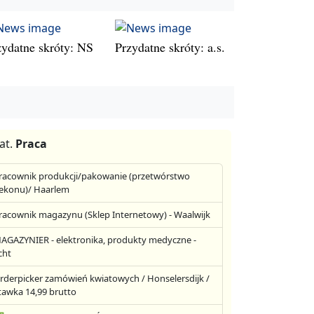
zydatne skróty: NS
Przydatne skróty: a.s.
at.
Praca
racownik produkcji/pakowanie (przetwórstwo
ekonu)/ Haarlem
racownik magazynu (Sklep Internetowy) - Waalwijk
AGAZYNIER - elektronika, produkty medyczne -
cht
rderpicker zamówień kwiatowych / Honselersdijk /
tawka 14,99 brutto