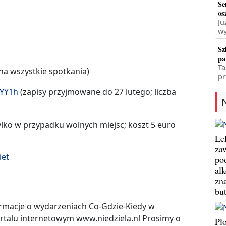
Se
os
Ju
wy
Sz
pa
Ta
 na wszystkie spotkania)
pr
fYY1h
(zapisy przyjmowane do 27 lutego; liczba
lko w przypadku wolnych miejsc; koszt 5 euro
Le
za
iet
po
al
zn
bu
rmacje o wydarzeniach Co-Gdzie-Kiedy w
ortalu internetowym www.niedziela.nl Prosimy o
Pł