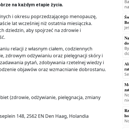
Ba
obrze na każdym etapie życia.
na
lnych i okresu poprzedzającego menopauzę,
Św
Be
ście lat wcześniej niż ostatnia miesiączka.
Je
ch dziedzin, aby spojrzeć na zdrowie i
ść.
Na
do
iu relacji z własnym ciałem, codziennych
By
do
, zdrowym odżywianiu oraz pielęgnacji skóry i
 zadawania pytań, zdobywania rzetelnej wiedzy i
Al
ra
odzenie objawów oraz wzmacnianie dobrostanu.
Se
Mę
za
No
biet (zdrowie, odżywianie, pielęgnacja, zmiany
ni
Rz
ho
eplein 148, 2562 EN Den Haag, Holandia
No