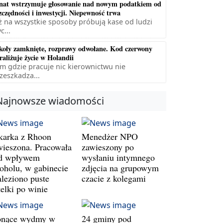
nat wstrzymuje głosowanie nad nowym podatkiem od
zczędności i inwestycji. Niepewność trwa
ż na wszystkie sposoby próbują kase od ludzi
c...
koły zamknięte, rozprawy odwołane. Kod czerwony
raliżuje życie w Holandii
m gdzie pracuje nic kierownictwu nie
zeszkadza...
Najnowsze wiadomości
karka z Rhoon
Menedżer NPO
wieszona. Pracowała
zawieszony po
d wpływem
wysłaniu intymnego
koholu, w gabinecie
zdjęcia na grupowym
aleziono puste
czacie z kolegami
telki po winie
onące wydmy w
24 gminy pod