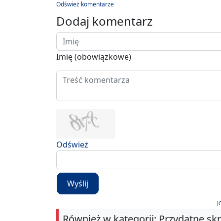
Odśwież komentarze
Dodaj komentarz
Imię (obowiązkowe)
Odśwież
Wyślij
J
Również w kategorii: Przydatne sk