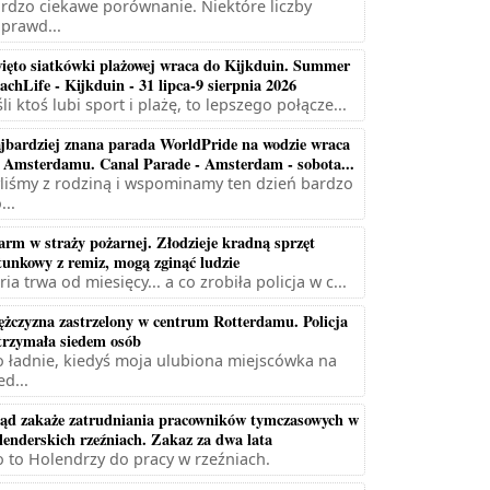
rdzo ciekawe porównanie. Niektóre liczby
prawd...
ięto siatkówki plażowej wraca do Kijkduin. Summer
achLife - Kijkduin - 31 lipca-9 sierpnia 2026
śli ktoś lubi sport i plażę, to lepszego połącze...
jbardziej znana parada WorldPride na wodzie wraca
 Amsterdamu. Canal Parade - Amsterdam - sobota...
liśmy z rodziną i wspominamy ten dzień bardzo
...
arm w straży pożarnej. Złodzieje kradną sprzęt
tunkowy z remiz, mogą zginąć ludzie
ria trwa od miesięcy... a co zrobiła policja w c...
żczyzna zastrzelony w centrum Rotterdamu. Policja
trzymała siedem osób
 ładnie, kiedyś moja ulubiona miejscówka na
ed...
ąd zakaże zatrudniania pracowników tymczasowych w
lenderskich rzeźniach. Zakaz za dwa lata
 to Holendrzy do pracy w rzeźniach.