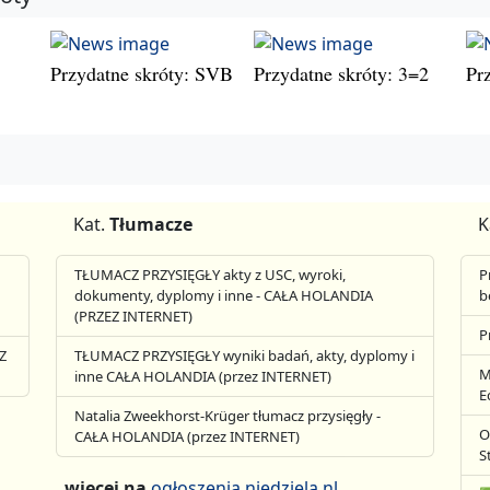
Przydatne skróty: SVB
Przydatne skróty: 3=2
Pr
Kat.
Tłumacze
K
TŁUMACZ PRZYSIĘGŁY akty z USC, wyroki,
P
dokumenty, dyplomy i inne - CAŁA HOLANDIA
b
(PRZEZ INTERNET)
P
Z
TŁUMACZ PRZYSIĘGŁY wyniki badań, akty, dyplomy i
M
inne CAŁA HOLANDIA (przez INTERNET)
E
Natalia Zweekhorst-Krüger tłumacz przysięgły -
O
CAŁA HOLANDIA (przez INTERNET)
S
więcej na
ogłoszenia.niedziela.nl