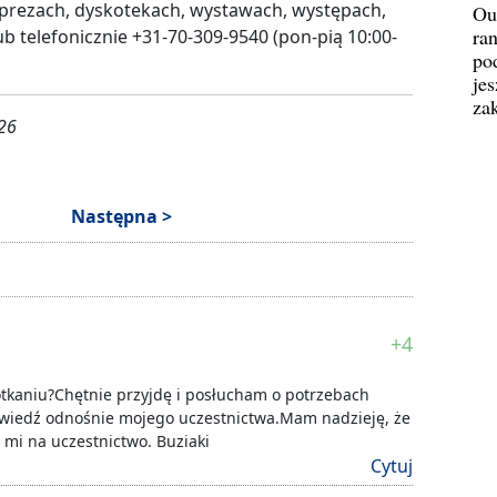
prezach, dyskotekach, wystawach, występach,
Ou
ran
ub telefonicznie +31-70-309-9540 (pon-pią 10:00-
pod
jes
za
026
Następna >
+4
otkaniu?Chętnie przyjdę i posłucham o potrzebach
wiedź odnośnie mojego uczestnictwa.Mam nadzieję, że
 mi na uczestnictwo. Buziaki
Cytuj