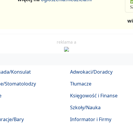
✅
S
wi
reklama a
ada/Konsulat
Adwokaci/Doradcy
ze/Stomatolodzy
Tłumacze
e
Księgowość i Finanse
Szkoły/Nauka
racje/Bary
Informator i Firmy