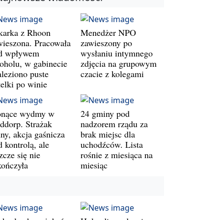
karka z Rhoon
Menedżer NPO
wieszona. Pracowała
zawieszony po
d wpływem
wysłaniu intymnego
koholu, w gabinecie
zdjęcia na grupowym
aleziono puste
czacie z kolegami
telki po winie
onące wydmy w
24 gminy pod
ddorp. Strażak
nadzorem rządu za
ny, akcja gaśnicza
brak miejsc dla
 kontrolą, ale
uchodźców. Lista
zcze się nie
rośnie z miesiąca na
kończyła
miesiąc