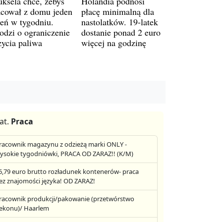
uksela chce, żebyś
Holandia podnosi
acował z domu jeden
płacę minimalną dla
ień w tygodniu.
nastolatków. 19-latek
odzi o ograniczenie
dostanie ponad 2 euro
życia paliwa
więcej na godzinę
at.
Praca
racownik magazynu z odzieżą marki ONLY -
ysokie tygodniówki, PRACA OD ZARAZ!! (K/M)
6,79 euro brutto rozładunek kontenerów- praca
ez znajomości języka! OD ZARAZ!
racownik produkcji/pakowanie (przetwórstwo
ekonu)/ Haarlem