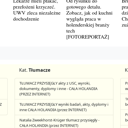
Lekarze mieli płakać,
Od rysunku do
Br
przełożeni krzyczeć.
gotowego detalu.
pr
UWV zleca niezależne
Zobacz, jak od kuchni
dz
dochodzenie
wygląda praca w
Ch
holenderskiej branży
zu
tech
[FOTOREPORTAŻ]
Kat.
Tłumacze
K
TŁUMACZ PRZYSIĘGŁY akty z USC, wyroki,
P
dokumenty, dyplomy i inne - CAŁA HOLANDIA
w
(PRZEZ INTERNET)
1
Z
TŁUMACZ PRZYSIĘGŁY wyniki badań, akty, dyplomy i
b
inne CAŁA HOLANDIA (przez INTERNET)
P
Natalia Zweekhorst-Krüger tłumacz przysięgły -
b
CAŁA HOLANDIA (przez INTERNET)