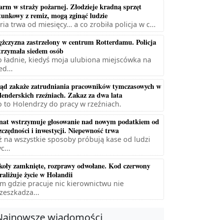
arm w straży pożarnej. Złodzieje kradną sprzęt
tunkowy z remiz, mogą zginąć ludzie
ria trwa od miesięcy... a co zrobiła policja w c...
żczyzna zastrzelony w centrum Rotterdamu. Policja
trzymała siedem osób
 ładnie, kiedyś moja ulubiona miejscówka na
ed...
ąd zakaże zatrudniania pracowników tymczasowych w
lenderskich rzeźniach. Zakaz za dwa lata
 to Holendrzy do pracy w rzeźniach.
nat wstrzymuje głosowanie nad nowym podatkiem od
zczędności i inwestycji. Niepewność trwa
ż na wszystkie sposoby próbują kase od ludzi
c...
koły zamknięte, rozprawy odwołane. Kod czerwony
raliżuje życie w Holandii
m gdzie pracuje nic kierownictwu nie
zeszkadza...
Najnowsze wiadomości