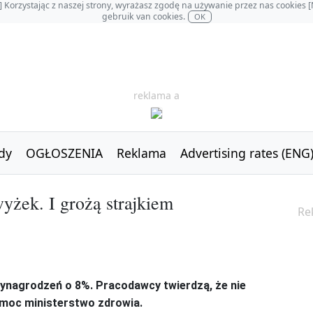
OL] Korzystając z naszej strony, wyrażasz zgodę na używanie przez nas cookie
gebruik van cookies.
OK
reklama a
dy
OGŁOSZENIA
Reklama
Advertising rates (ENG
yżek. I grożą strajkiem
Re
ynagrodzeń o 8%. Pracodawcy twierdzą, że nie
pomoc ministerstwo zdrowia.