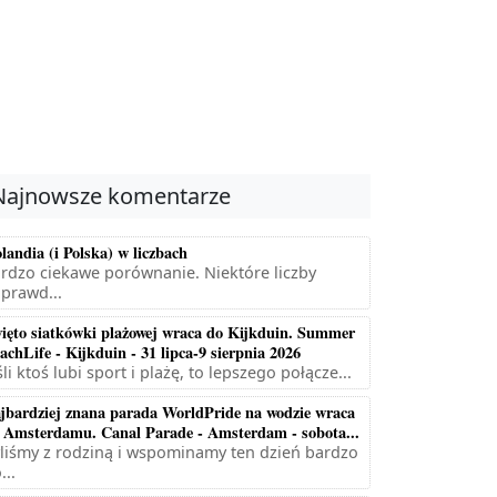
Najnowsze komentarze
landia (i Polska) w liczbach
rdzo ciekawe porównanie. Niektóre liczby
prawd...
ięto siatkówki plażowej wraca do Kijkduin. Summer
achLife - Kijkduin - 31 lipca-9 sierpnia 2026
śli ktoś lubi sport i plażę, to lepszego połącze...
jbardziej znana parada WorldPride na wodzie wraca
 Amsterdamu. Canal Parade - Amsterdam - sobota...
liśmy z rodziną i wspominamy ten dzień bardzo
...