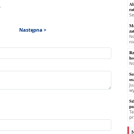
Al
.
ra
Se
Mę
Następna >
za
No
ni
Rz
ho
No
Se
os
Ju
wy
Sz
pa
Ta
pr