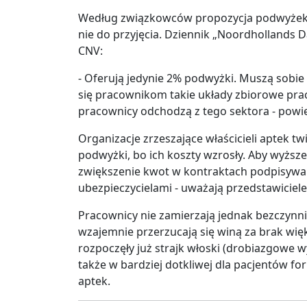
Według związkowców propozycja podwyżek pł
nie do przyjęcia. Dziennik „Noordhollands 
CNV:
- Oferują jedynie 2% podwyżki. Muszą sobie z
się pracownikom takie układy zbiorowe prac
pracownicy odchodzą z tego sektora - powie
Organizacje zrzeszające właścicieli aptek tw
podwyżki, bo ich koszty wzrosły. Aby wyższe
zwiększenie kwot w kontraktach podpisywan
ubezpieczycielami - uważają przedstawiciele
Pracownicy nie zamierzają jednak bezczynni
wzajemnie przerzucają się winą za brak wi
rozpoczęły już strajk włoski (drobiazgowe w
także w bardziej dotkliwej dla pacjentów fo
aptek.