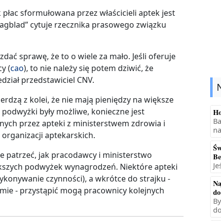
ac sformułowana przez właścicieli aptek jest
Dagblad” cytuje rzecznika prasowego związku
dać sprawę, że to o wiele za mało. Jeśli oferuje
y (
cao
), to nie należy się potem dziwić, że
dział przedstawiciel CNV.
ierdzą z kolei, że nie mają pieniędzy na większe
 podwyżki były możliwe, konieczne jest
Ho
Ba
ych przez apteki z ministerstwem zdrowia i
na
 organizacji aptekarskich.
Św
e patrzeć, jak pracodawcy i ministerstwo
Be
Je
ększych podwyżek wynagrodzeń. Niektóre apteki
ykonywanie czynności), a wkrótce do strajku -
Na
rmie - przystąpić mogą pracownicy kolejnych
do
By
do