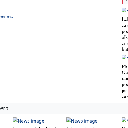
Comments
Le
za
po
al
zn
bu
Pł
Ou
ran
pod
jes
za
iera