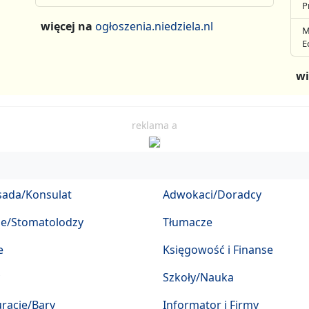
P
więcej na
ogłoszenia.niedziela.nl
M
E
wi
reklama a
ada/Konsulat
Adwokaci/Doradcy
ze/Stomatolodzy
Tłumacze
e
Księgowość i Finanse
Szkoły/Nauka
racje/Bary
Informator i Firmy