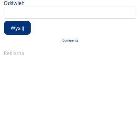
Odśwież
Wyślij
JComments
Reklama