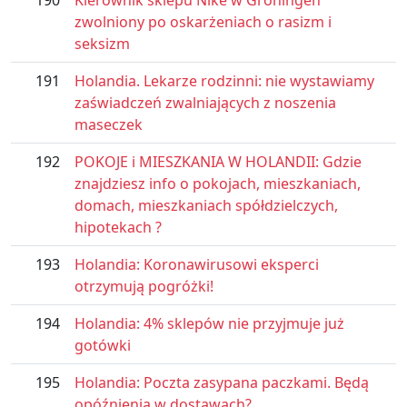
190
Kierownik sklepu Nike w Groningen
zwolniony po oskarżeniach o rasizm i
seksizm
191
Holandia. Lekarze rodzinni: nie wystawiamy
zaświadczeń zwalniających z noszenia
maseczek
192
POKOJE i MIESZKANIA W HOLANDII: Gdzie
znajdziesz info o pokojach, mieszkaniach,
domach, mieszkaniach spółdzielczych,
hipotekach ?
193
Holandia: Koronawirusowi eksperci
otrzymują pogróżki!
194
Holandia: 4% sklepów nie przyjmuje już
gotówki
195
Holandia: Poczta zasypana paczkami. Będą
opóźnienia w dostawach?