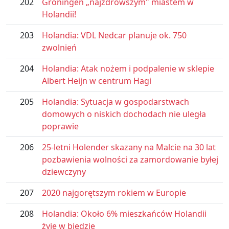
202
Groningen „najzdrowszym" miastem w
Holandii!
203
Holandia: VDL Nedcar planuje ok. 750
zwolnień
204
Holandia: Atak nożem i podpalenie w sklepie
Albert Heijn w centrum Hagi
205
Holandia: Sytuacja w gospodarstwach
domowych o niskich dochodach nie uległa
poprawie
206
25-letni Holender skazany na Malcie na 30 lat
pozbawienia wolności za zamordowanie byłej
dziewczyny
207
2020 najgorętszym rokiem w Europie
208
Holandia: Około 6% mieszkańców Holandii
żyje w biedzie