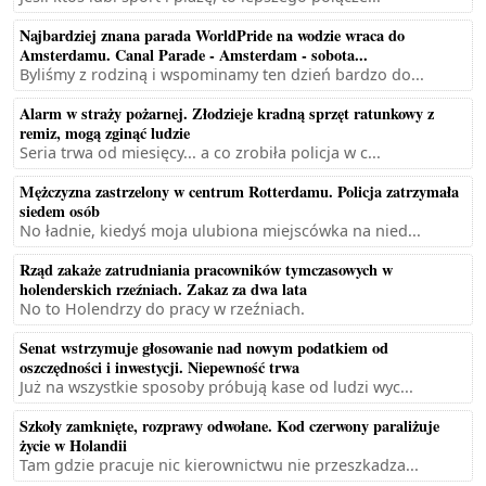
Najbardziej znana parada WorldPride na wodzie wraca do
Amsterdamu. Canal Parade - Amsterdam - sobota...
Byliśmy z rodziną i wspominamy ten dzień bardzo do...
Alarm w straży pożarnej. Złodzieje kradną sprzęt ratunkowy z
remiz, mogą zginąć ludzie
Seria trwa od miesięcy... a co zrobiła policja w c...
Mężczyzna zastrzelony w centrum Rotterdamu. Policja zatrzymała
siedem osób
No ładnie, kiedyś moja ulubiona miejscówka na nied...
Rząd zakaże zatrudniania pracowników tymczasowych w
holenderskich rzeźniach. Zakaz za dwa lata
No to Holendrzy do pracy w rzeźniach.
Senat wstrzymuje głosowanie nad nowym podatkiem od
oszczędności i inwestycji. Niepewność trwa
Już na wszystkie sposoby próbują kase od ludzi wyc...
Szkoły zamknięte, rozprawy odwołane. Kod czerwony paraliżuje
życie w Holandii
Tam gdzie pracuje nic kierownictwu nie przeszkadza...