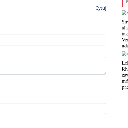
Cytuj
St
al
ta
Ve
ud
Le
Rh
za
mó
pa