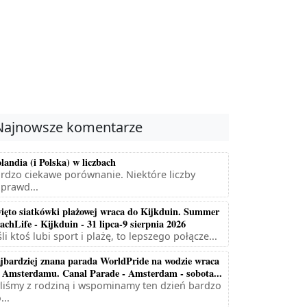
Najnowsze komentarze
landia (i Polska) w liczbach
rdzo ciekawe porównanie. Niektóre liczby
prawd...
ięto siatkówki plażowej wraca do Kijkduin. Summer
achLife - Kijkduin - 31 lipca-9 sierpnia 2026
śli ktoś lubi sport i plażę, to lepszego połącze...
jbardziej znana parada WorldPride na wodzie wraca
 Amsterdamu. Canal Parade - Amsterdam - sobota...
liśmy z rodziną i wspominamy ten dzień bardzo
...