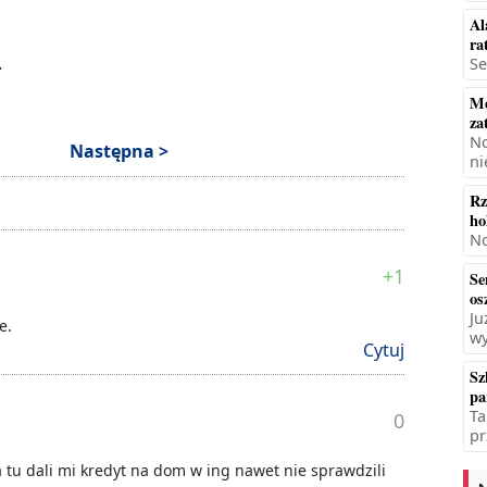
Al
ra
.
Se
Mę
za
No
Następna >
ni
Rz
ho
No
+1
Se
os
Ju
e.
wy
Cytuj
Sz
pa
Ta
0
pr
 tu dali mi kredyt na dom w ing nawet nie sprawdzili