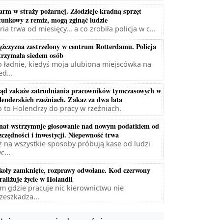
arm w straży pożarnej. Złodzieje kradną sprzęt
tunkowy z remiz, mogą zginąć ludzie
ria trwa od miesięcy... a co zrobiła policja w c...
żczyzna zastrzelony w centrum Rotterdamu. Policja
trzymała siedem osób
 ładnie, kiedyś moja ulubiona miejscówka na
ed...
ąd zakaże zatrudniania pracowników tymczasowych w
lenderskich rzeźniach. Zakaz za dwa lata
 to Holendrzy do pracy w rzeźniach.
nat wstrzymuje głosowanie nad nowym podatkiem od
zczędności i inwestycji. Niepewność trwa
ż na wszystkie sposoby próbują kase od ludzi
c...
koły zamknięte, rozprawy odwołane. Kod czerwony
raliżuje życie w Holandii
m gdzie pracuje nic kierownictwu nie
zeszkadza...