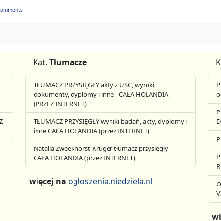
Comments
Kat.
Tłumacze
K
TŁUMACZ PRZYSIĘGŁY akty z USC, wyroki,
P
dokumenty, dyplomy i inne - CAŁA HOLANDIA
o
(PRZEZ INTERNET)
P
Z
TŁUMACZ PRZYSIĘGŁY wyniki badań, akty, dyplomy i
D
inne CAŁA HOLANDIA (przez INTERNET)
P
Natalia Zweekhorst-Krüger tłumacz przysięgły -
P
CAŁA HOLANDIA (przez INTERNET)
R
więcej na
ogłoszenia.niedziela.nl
O
V
wi