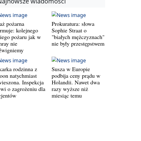
Najnowsze wiadomości
raż pożarna
Prokuratura: słowa
armuje: kolejnego
Sophie Straat o
kiego pożaru jak w
"białych mężczyznach"
nray nie
nie były przestępstwem
źwigniemy
karka rodzinna z
Susza w Europie
oon natychmiast
podbija ceny prądu w
wieszona. Inspekcja
Holandii. Nawet dwa
wi o zagrożeniu dla
razy wyższe niż
cjentów
miesiąc temu