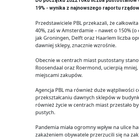
Do początku 2022 roku liczba pustostanów
19% - wynika z najnowszego raportu rządow
Przedstawiciele PBL przekazali, że całkowi
40%, zaś w Amsterdamie – nawet o 150% (o 
jak Groningen, Delft oraz Haarlem liczba op
dawniej sklepy, znacznie wzrośnie.
Obecnie w centrach miast pustostany stanow
Roosendaal oraz Roermond, ucierpią mniej,
miejscami zakupów.
Agencja PBL ma również duże wątpliwości co
przekształcaniu dawnych sklepów w budynk
również życie w centrach miast przestało by
pustych.
Pandemia miała ogromny wpływ na ulice h
zakażeniem obywatele przerzucili się na za