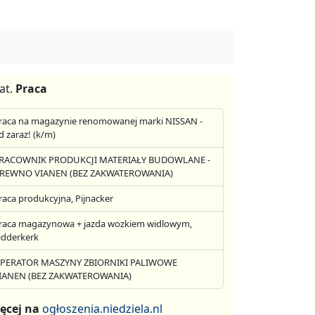
at.
Praca
raca na magazynie renomowanej marki NISSAN -
d zaraz! (k/m)
RACOWNIK PRODUKCJI MATERIAŁY BUDOWLANE -
REWNO VIANEN (BEZ ZAKWATEROWANIA)
raca produkcyjna, Pijnacker
raca magazynowa + jazda wozkiem widlowym,
idderkerk
PERATOR MASZYNY ZBIORNIKI PALIWOWE
IANEN (BEZ ZAKWATEROWANIA)
ęcej na
ogłoszenia.niedziela.nl