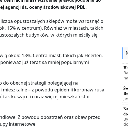
 w centrach miast wzrośnie prawdopodobnie do
ej agencji ds. oceny środowiskowej PBL.
ta liczba opustoszałych sklepów może wzrosnąć o
ok. 15% w centrum). Również w miastach, takich
ustoszałych budynków, w których mieściły się
ią około 13%. Centra miast, takich jak Heerlen,
 ponieważ już teraz są mniej popularnymi
Ho
Ba
na
 do obecnej strategii polegającej na
Św
i mieszkalne – z powodu epidemii koronawirusa
Be
ć tak kuszące i coraz więcej mieszkań stoi
Je
Na
do
andlowe. Z powodu obostrzeń oraz obaw przed
By
kupy internetowe.
do