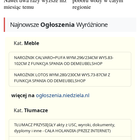
Nawet dwa razy wyższe niż
poboru wody w całym
miesiąc temu
regionie
Najnowsze
Ogłoszenia
Wyróżnione
Kat.
Meble
NAROŻNIK CALVARO+PUFA WYM.296/234CM WYS.83-
102CM Z FUNKCJA SPANIA OD DEMEUBELSHOP
NAROŻNIK LOTOS WYM.280/230CM WYS.73-87CM Z
FUNKCJA SPANIA OD DEMEUBELSHOP
więcej na
ogłoszenia.niedziela.nl
Kat.
Tłumacze
TŁUMACZ PRZYSIĘGŁY akty z USC, wyroki, dokumenty,
dyplomy i inne - CAŁA HOLANDIA (PRZEZ INTERNET)