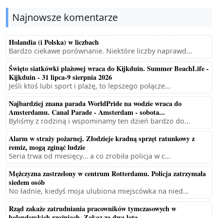
Najnowsze komentarze
Holandia (i Polska) w liczbach
Bardzo ciekawe porównanie. Niektóre liczby naprawd...
Święto siatkówki plażowej wraca do Kijkduin. Summer BeachLife -
Kijkduin - 31 lipca-9 sierpnia 2026
Jeśli ktoś lubi sport i plażę, to lepszego połącze...
Najbardziej znana parada WorldPride na wodzie wraca do
Amsterdamu. Canal Parade - Amsterdam - sobota...
Byliśmy z rodziną i wspominamy ten dzień bardzo do...
Alarm w straży pożarnej. Złodzieje kradną sprzęt ratunkowy z
remiz, mogą zginąć ludzie
Seria trwa od miesięcy... a co zrobiła policja w c...
Mężczyzna zastrzelony w centrum Rotterdamu. Policja zatrzymała
siedem osób
No ładnie, kiedyś moja ulubiona miejscówka na nied...
Rząd zakaże zatrudniania pracowników tymczasowych w
holenderskich rzeźniach. Zakaz za dwa lata