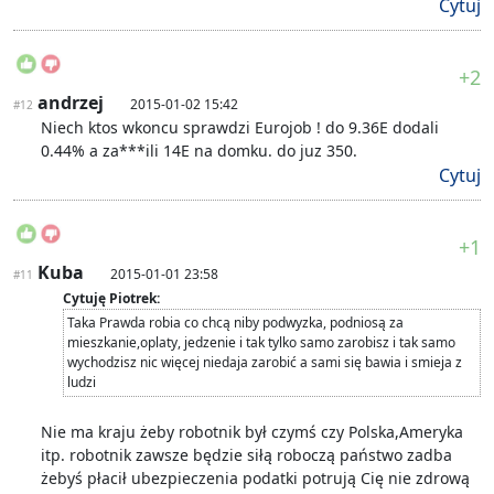
Cytuj
+2
andrzej
2015-01-02 15:42
#12
Niech ktos wkoncu sprawdzi Eurojob ! do 9.36E dodali
0.44% a za***ili 14E na domku. do juz 350.
Cytuj
+1
Kuba
2015-01-01 23:58
#11
Cytuję Piotrek:
Taka Prawda robia co chcą niby podwyzka, podniosą za
mieszkanie,oplaty, jedzenie i tak tylko samo zarobisz i tak samo
wychodzisz nic więcej niedaja zarobić a sami się bawia i smieja z
ludzi
Nie ma kraju żeby robotnik był czymś czy Polska,Ameryka
itp. robotnik zawsze będzie siłą roboczą państwo zadba
żebyś płacił ubezpieczenia podatki potrują Cię nie zdrową