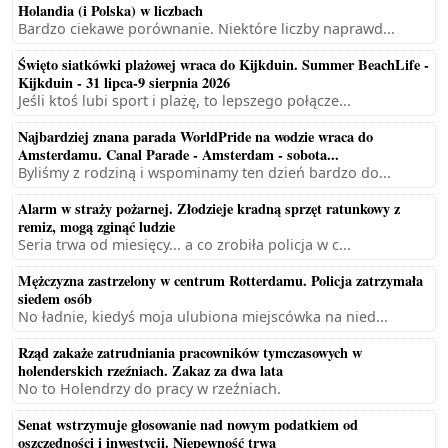
Holandia (i Polska) w liczbach
Bardzo ciekawe porównanie. Niektóre liczby naprawd...
Święto siatkówki plażowej wraca do Kijkduin. Summer BeachLife -
Kijkduin - 31 lipca-9 sierpnia 2026
Jeśli ktoś lubi sport i plażę, to lepszego połącze...
Najbardziej znana parada WorldPride na wodzie wraca do
Amsterdamu. Canal Parade - Amsterdam - sobota...
Byliśmy z rodziną i wspominamy ten dzień bardzo do...
Alarm w straży pożarnej. Złodzieje kradną sprzęt ratunkowy z
remiz, mogą zginąć ludzie
Seria trwa od miesięcy... a co zrobiła policja w c...
Mężczyzna zastrzelony w centrum Rotterdamu. Policja zatrzymała
siedem osób
No ładnie, kiedyś moja ulubiona miejscówka na nied...
Rząd zakaże zatrudniania pracowników tymczasowych w
holenderskich rzeźniach. Zakaz za dwa lata
No to Holendrzy do pracy w rzeźniach.
Senat wstrzymuje głosowanie nad nowym podatkiem od
oszczędności i inwestycji. Niepewność trwa