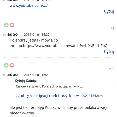
#8
www.youtube.com/.../
Cytuj
0
adoo
2015-01-01 16:27
#7
Holendrzy jednak mówią co
innego.https://www.youtube.com/watch?v=L-XvF11hZoQ
Cytuj
+2
adoo
2015-01-01 16:23
#6
Cytuję Catnip:
Ciekawy artykuł o Polakach pracujących w NL...
.../polacy-na-emigracji-chleb-i-skrzynka-piwa-00219135.html
ale jest to stereotyp Polaka widziany przez polaka a więc
nieadekwatny