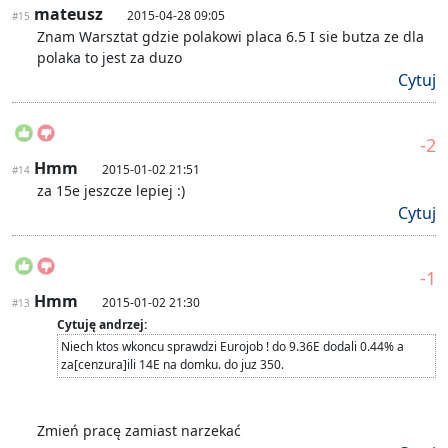
mateusz
2015-04-28 09:05
#15
Znam Warsztat gdzie polakowi placa 6.5 I sie butza ze dla
polaka to jest za duzo
Cytuj
-2
Hmm
2015-01-02 21:51
#14
za 15e jeszcze lepiej :)
Cytuj
-1
Hmm
2015-01-02 21:30
#13
Cytuję andrzej:
Niech ktos wkoncu sprawdzi Eurojob ! do 9.36E dodali 0.44% a
za[cenzura]ili 14E na domku. do juz 350.
Zmień pracę zamiast narzekać