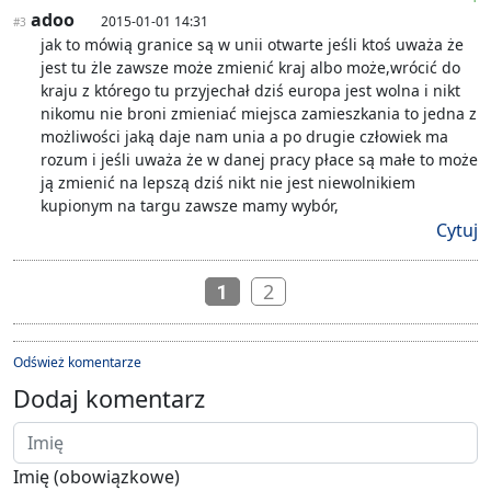
adoo
2015-01-01 14:31
#3
jak to mówią granice są w unii otwarte jeśli ktoś uważa że
jest tu żle zawsze może zmienić kraj albo może,wrócić do
kraju z którego tu przyjechał dziś europa jest wolna i nikt
nikomu nie broni zmieniać miejsca zamieszkania to jedna z
możliwości jaką daje nam unia a po drugie człowiek ma
rozum i jeśli uważa że w danej pracy płace są małe to może
ją zmienić na lepszą dziś nikt nie jest niewolnikiem
kupionym na targu zawsze mamy wybór,
Cytuj
2
1
Odśwież komentarze
Dodaj komentarz
Imię (obowiązkowe)