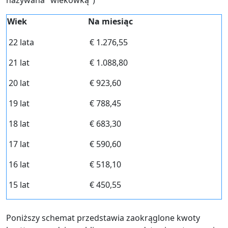
nazywana "wiekówką")
Wiek
Na miesiąc
22 lata
€ 1.276,55
21 lat
€ 1.088,80
20 lat
€ 923,60
19 lat
€ 788,45
18 lat
€ 683,30
17 lat
€ 590,60
16 lat
€ 518,10
15 lat
€ 450,55
Poniższy schemat przedstawia zaokrąglone kwoty