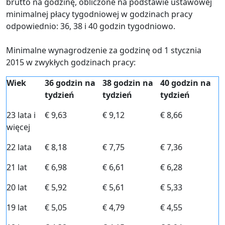
brutto na godzinę, obliczone na podstawie ustawowej
minimalnej płacy tygodniowej w godzinach pracy
odpowiednio: 36, 38 i 40 godzin tygodniowo.
Minimalne wynagrodzenie za godzinę od 1 stycznia
2015 w zwykłych godzinach pracy:
Wiek
36 godzin na
38 godzin na
40 godzin na
tydzień
tydzień
tydzień
23 lata i
€ 9,63
€ 9,12
€ 8,66
więcej
22 lata
€ 8,18
€ 7,75
€ 7,36
21 lat
€ 6,98
€ 6,61
€ 6,28
20 lat
€ 5,92
€ 5,61
€ 5,33
19 lat
€ 5,05
€ 4,79
€ 4,55