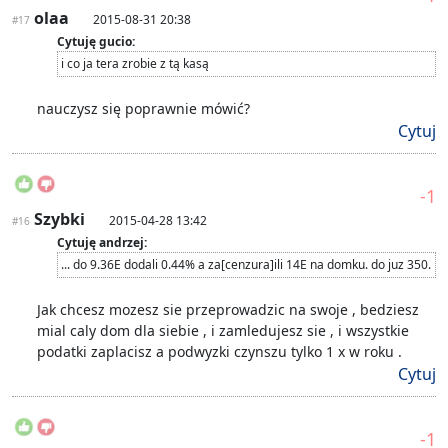
olaa
2015-08-31 20:38
#17
Cytuję gucio:
i co ja tera zrobie z tą kasą
nauczysz się poprawnie mówić?
Cytuj
-1
Szybki
2015-04-28 13:42
#16
Cytuję andrzej:
... do 9.36E dodali 0.44% a za[cenzura]ili 14E na domku. do juz 350.
Jak chcesz mozesz sie przeprowadzic na swoje , bedziesz
mial caly dom dla siebie , i zamledujesz sie , i wszystkie
podatki zaplacisz a podwyzki czynszu tylko 1 x w roku .
Cytuj
-1