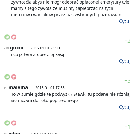
żywnośćią abyś nie mógł odebrać opłaconej emerytury tyle
mamy z tego żywota że musimy zapieprzać na tych
nierobów cwaniaków przez nas wybranych pozdrawiam
Cytuj
+2
gucio
2015-01-01 21:00
#10
i co ja tera zrobie z tą kasą
Cytuj
+3
malvina
2015-01-01 17:55
#9
To w sumie gdzie te podwyżki? Stawki tu podane nie różnią
się niczym do roku poprzedniego
Cytuj
+1
adoo
2015-01-01 16:28