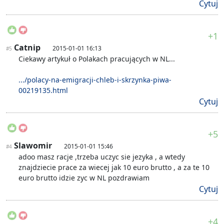
Cytuj
+1
Catnip
2015-01-01 16:13
#5
Ciekawy artykuł o Polakach pracujących w NL...
.../polacy-na-emigracji-chleb-i-skrzynka-piwa-
00219135.html
Cytuj
+5
Slawomir
2015-01-01 15:46
#4
adoo masz racje ,trzeba uczyc sie jezyka , a wtedy
znajdziecie prace za wiecej jak 10 euro brutto , a za te 10
euro brutto idzie zyc w NL pozdrawiam
Cytuj
+4