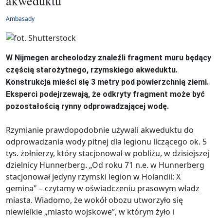
akweduktu
Ambasady
W Nijmegen archeolodzy znaleźli fragment muru będący
częścią starożytnego, rzymskiego akweduktu.
Konstrukcja mieści się 3 metry pod powierzchnią ziemi.
Eksperci podejrzewają, że odkryty fragment może być
pozostałością rynny odprowadzającej wodę.
Rzymianie prawdopodobnie używali akweduktu do
odprowadzania wody pitnej dla legionu liczącego ok. 5
tys. żołnierzy, który stacjonował w pobliżu, w dzisiejszej
dzielnicy Hunnerberg. „Od roku 71 n.e. w Hunnerberg
stacjonował jedyny rzymski legion w Holandii: X
gemina" – czytamy w oświadczeniu prasowym władz
miasta. Wiadomo, że wokół obozu utworzyło się
niewielkie „miasto wojskowe”, w którym żyło i