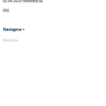
02.06.2020 Niedziela.NL
(kk)
Następna >
Reklama