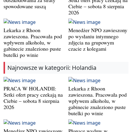
odszkodowania za straty
Setki ofert pracy czekają na
spowodowane suszą
Ciebie – sobota 8 sierpnia
2026
Lekarka z Rhoon
Menedżer NPO zawieszony
zawieszona. Pracowała pod
po wysłaniu intymnego
wpływem alkoholu, w
zdjęcia na grupowym
gabinecie znaleziono puste
czacie z kolegami
butelki po winie
Najnowsze w kategorii: Holandia
PRACA W HOLANDII:
Lekarka z Rhoon
Setki ofert pracy czekają na
zawieszona. Pracowała pod
Ciebie – sobota 8 sierpnia
wpływem alkoholu, w
2026
gabinecie znaleziono puste
butelki po winie
Menedżer NPO zawieszony
Płonące wydmy w