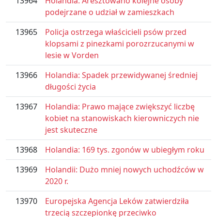
13964
Holandia: Aresztowano kolejne osoby
podejrzane o udział w zamieszkach
13965
Policja ostrzega właścicieli psów przed
klopsami z pinezkami porozrzucanymi w
lesie w Vorden
13966
Holandia: Spadek przewidywanej średniej
długości życia
13967
Holandia: Prawo mające zwiększyć liczbę
kobiet na stanowiskach kierowniczych nie
jest skuteczne
13968
Holandia: 169 tys. zgonów w ubiegłym roku
13969
Holandii: Dużo mniej nowych uchodźców w
2020 r.
13970
Europejska Agencja Leków zatwierdziła
trzecią szczepionkę przeciwko