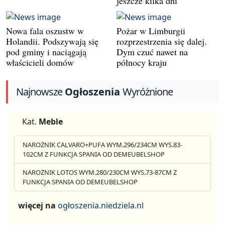
jeszcze kilka dni
Nowa fala oszustw w
Pożar w Limburgii
Holandii. Podszywają się
rozprzestrzenia się dalej.
pod gminy i naciągają
Dym czuć nawet na
właścicieli domów
północy kraju
Najnowsze
Ogłoszenia
Wyróżnione
Kat.
Meble
NAROŻNIK CALVARO+PUFA WYM.296/234CM WYS.83-
102CM Z FUNKCJA SPANIA OD DEMEUBELSHOP
NAROŻNIK LOTOS WYM.280/230CM WYS.73-87CM Z
FUNKCJA SPANIA OD DEMEUBELSHOP
więcej na
ogłoszenia.niedziela.nl