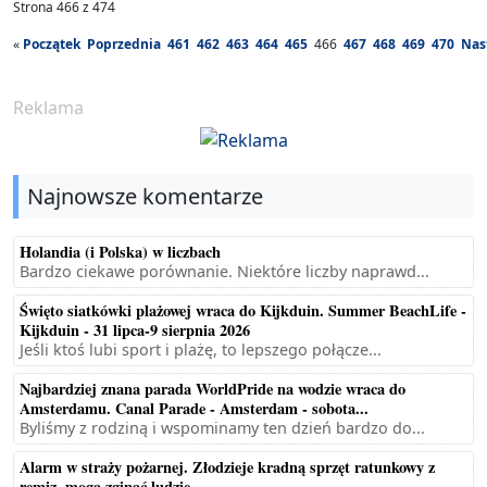
Strona 466 z 474
«
Początek
Poprzednia
461
462
463
464
465
466
467
468
469
470
Nas
Reklama
Najnowsze komentarze
Holandia (i Polska) w liczbach
Bardzo ciekawe porównanie. Niektóre liczby naprawd...
Święto siatkówki plażowej wraca do Kijkduin. Summer BeachLife -
Kijkduin - 31 lipca-9 sierpnia 2026
Jeśli ktoś lubi sport i plażę, to lepszego połącze...
Najbardziej znana parada WorldPride na wodzie wraca do
Amsterdamu. Canal Parade - Amsterdam - sobota...
Byliśmy z rodziną i wspominamy ten dzień bardzo do...
Alarm w straży pożarnej. Złodzieje kradną sprzęt ratunkowy z
remiz, mogą zginąć ludzie