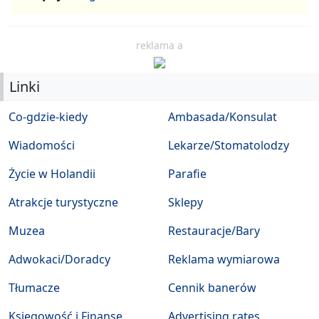
reklama a
Linki
Co-gdzie-kiedy
Ambasada/Konsulat
Wiadomości
Lekarze/Stomatolodzy
Życie w Holandii
Parafie
Atrakcje turystyczne
Sklepy
Muzea
Restauracje/Bary
Adwokaci/Doradcy
Reklama wymiarowa
Tłumacze
Cennik banerów
Księgowość i Finanse
Advertising rates