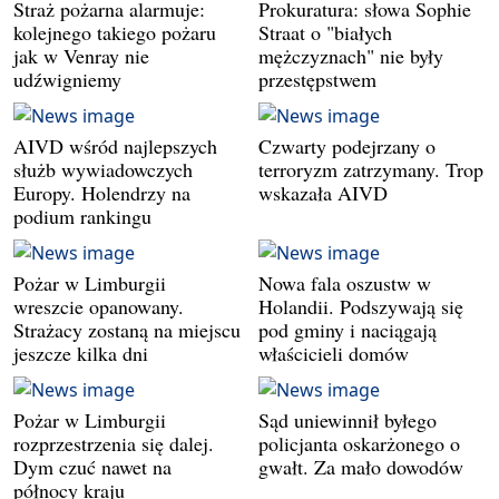
Straż pożarna alarmuje:
Prokuratura: słowa Sophie
kolejnego takiego pożaru
Straat o "białych
jak w Venray nie
mężczyznach" nie były
udźwigniemy
przestępstwem
AIVD wśród najlepszych
Czwarty podejrzany o
służb wywiadowczych
terroryzm zatrzymany. Trop
Europy. Holendrzy na
wskazała AIVD
podium rankingu
Pożar w Limburgii
Nowa fala oszustw w
wreszcie opanowany.
Holandii. Podszywają się
Strażacy zostaną na miejscu
pod gminy i naciągają
jeszcze kilka dni
właścicieli domów
Pożar w Limburgii
Sąd uniewinnił byłego
rozprzestrzenia się dalej.
policjanta oskarżonego o
Dym czuć nawet na
gwałt. Za mało dowodów
północy kraju