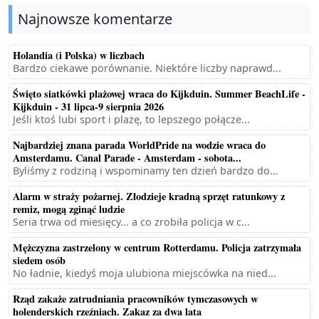
Najnowsze komentarze
Holandia (i Polska) w liczbach
Bardzo ciekawe porównanie. Niektóre liczby naprawd...
Święto siatkówki plażowej wraca do Kijkduin. Summer BeachLife -
Kijkduin - 31 lipca-9 sierpnia 2026
Jeśli ktoś lubi sport i plażę, to lepszego połącze...
Najbardziej znana parada WorldPride na wodzie wraca do
Amsterdamu. Canal Parade - Amsterdam - sobota...
Byliśmy z rodziną i wspominamy ten dzień bardzo do...
Alarm w straży pożarnej. Złodzieje kradną sprzęt ratunkowy z
remiz, mogą zginąć ludzie
Seria trwa od miesięcy... a co zrobiła policja w c...
Mężczyzna zastrzelony w centrum Rotterdamu. Policja zatrzymała
siedem osób
No ładnie, kiedyś moja ulubiona miejscówka na nied...
Rząd zakaże zatrudniania pracowników tymczasowych w
holenderskich rzeźniach. Zakaz za dwa lata