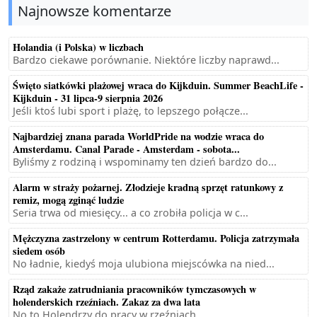
Najnowsze komentarze
Holandia (i Polska) w liczbach
Bardzo ciekawe porównanie. Niektóre liczby naprawd...
Święto siatkówki plażowej wraca do Kijkduin. Summer BeachLife -
Kijkduin - 31 lipca-9 sierpnia 2026
Jeśli ktoś lubi sport i plażę, to lepszego połącze...
Najbardziej znana parada WorldPride na wodzie wraca do
Amsterdamu. Canal Parade - Amsterdam - sobota...
Byliśmy z rodziną i wspominamy ten dzień bardzo do...
Alarm w straży pożarnej. Złodzieje kradną sprzęt ratunkowy z
remiz, mogą zginąć ludzie
Seria trwa od miesięcy... a co zrobiła policja w c...
Mężczyzna zastrzelony w centrum Rotterdamu. Policja zatrzymała
siedem osób
No ładnie, kiedyś moja ulubiona miejscówka na nied...
Rząd zakaże zatrudniania pracowników tymczasowych w
holenderskich rzeźniach. Zakaz za dwa lata
No to Holendrzy do pracy w rzeźniach.