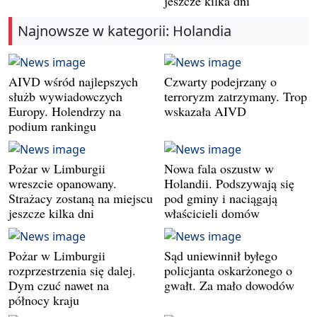
jeszcze kilka dni
Najnowsze w kategorii: Holandia
AIVD wśród najlepszych
Czwarty podejrzany o
służb wywiadowczych
terroryzm zatrzymany. Trop
Europy. Holendrzy na
wskazała AIVD
podium rankingu
Pożar w Limburgii
Nowa fala oszustw w
wreszcie opanowany.
Holandii. Podszywają się
Strażacy zostaną na miejscu
pod gminy i naciągają
jeszcze kilka dni
właścicieli domów
Pożar w Limburgii
Sąd uniewinnił byłego
rozprzestrzenia się dalej.
policjanta oskarżonego o
Dym czuć nawet na
gwałt. Za mało dowodów
północy kraju