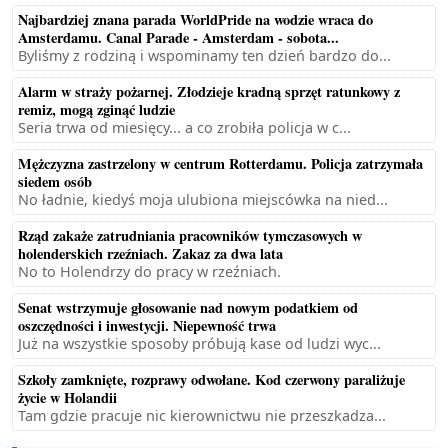
Najbardziej znana parada WorldPride na wodzie wraca do
Amsterdamu. Canal Parade - Amsterdam - sobota...
Byliśmy z rodziną i wspominamy ten dzień bardzo do...
Alarm w straży pożarnej. Złodzieje kradną sprzęt ratunkowy z
remiz, mogą zginąć ludzie
Seria trwa od miesięcy... a co zrobiła policja w c...
Mężczyzna zastrzelony w centrum Rotterdamu. Policja zatrzymała
siedem osób
No ładnie, kiedyś moja ulubiona miejscówka na nied...
Rząd zakaże zatrudniania pracowników tymczasowych w
holenderskich rzeźniach. Zakaz za dwa lata
No to Holendrzy do pracy w rzeźniach.
Senat wstrzymuje głosowanie nad nowym podatkiem od
oszczędności i inwestycji. Niepewność trwa
Już na wszystkie sposoby próbują kase od ludzi wyc...
Szkoły zamknięte, rozprawy odwołane. Kod czerwony paraliżuje
życie w Holandii
Tam gdzie pracuje nic kierownictwu nie przeszkadza...