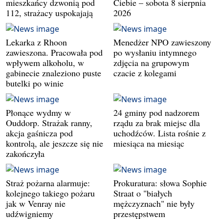
mieszkańcy dzwonią pod
Ciebie – sobota 8 sierpnia
112, strażacy uspokajają
2026
Lekarka z Rhoon
Menedżer NPO zawieszony
zawieszona. Pracowała pod
po wysłaniu intymnego
wpływem alkoholu, w
zdjęcia na grupowym
gabinecie znaleziono puste
czacie z kolegami
butelki po winie
Płonące wydmy w
24 gminy pod nadzorem
Ouddorp. Strażak ranny,
rządu za brak miejsc dla
akcja gaśnicza pod
uchodźców. Lista rośnie z
kontrolą, ale jeszcze się nie
miesiąca na miesiąc
zakończyła
Straż pożarna alarmuje:
Prokuratura: słowa Sophie
kolejnego takiego pożaru
Straat o "białych
jak w Venray nie
mężczyznach" nie były
udźwigniemy
przestępstwem