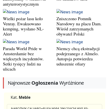
antyterrorystycznym
Wielki pożar lasu koło
Zniszczono Pomnik
Venray. Ewakuowano
Narodowy na placu Dam.
kemping, wysłano NL-
Wśród zatrzymanych
Alert
obywatel Polski
Parada World Pride w
Niemcy chcą ekstradycji
Amsterdamie bez
podejrzanego z Almelo.
większych incydentów.
Autopsja potwierdza
Setki tysięcy ludzi na
uduszenie ofiary
ulicach
Najnowsze
Ogłoszenia
Wyróżnione
Kat.
Meble
NAROŻNIK CALVARO+PUFA WYM.296/234CM WYS.83-