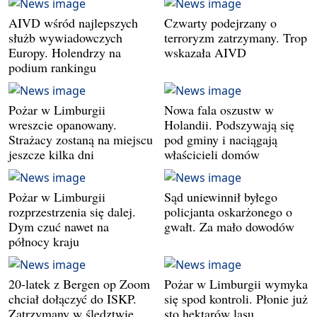
AIVD wśród najlepszych
Czwarty podejrzany o
służb wywiadowczych
terroryzm zatrzymany. Trop
Europy. Holendrzy na
wskazała AIVD
podium rankingu
Pożar w Limburgii
Nowa fala oszustw w
wreszcie opanowany.
Holandii. Podszywają się
Strażacy zostaną na miejscu
pod gminy i naciągają
jeszcze kilka dni
właścicieli domów
Pożar w Limburgii
Sąd uniewinnił byłego
rozprzestrzenia się dalej.
policjanta oskarżonego o
Dym czuć nawet na
gwałt. Za mało dowodów
północy kraju
20-latek z Bergen op Zoom
Pożar w Limburgii wymyka
chciał dołączyć do ISKP.
się spod kontroli. Płonie już
Zatrzymany w śledztwie
sto hektarów lasu