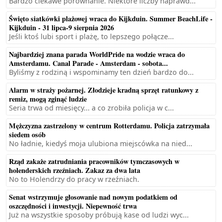
Bardzo ciekawe porównanie. Niektóre liczby naprawd...
Święto siatkówki plażowej wraca do Kijkduin. Summer BeachLife -
Kijkduin - 31 lipca-9 sierpnia 2026
Jeśli ktoś lubi sport i plażę, to lepszego połącze...
Najbardziej znana parada WorldPride na wodzie wraca do
Amsterdamu. Canal Parade - Amsterdam - sobota...
Byliśmy z rodziną i wspominamy ten dzień bardzo do...
Alarm w straży pożarnej. Złodzieje kradną sprzęt ratunkowy z
remiz, mogą zginąć ludzie
Seria trwa od miesięcy... a co zrobiła policja w c...
Mężczyzna zastrzelony w centrum Rotterdamu. Policja zatrzymała
siedem osób
No ładnie, kiedyś moja ulubiona miejscówka na nied...
Rząd zakaże zatrudniania pracowników tymczasowych w
holenderskich rzeźniach. Zakaz za dwa lata
No to Holendrzy do pracy w rzeźniach.
Senat wstrzymuje głosowanie nad nowym podatkiem od
oszczędności i inwestycji. Niepewność trwa
Już na wszystkie sposoby próbują kase od ludzi wyc...