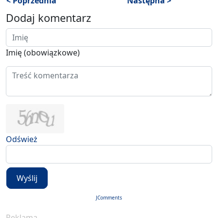
< Poprzednia
Następna >
Dodaj komentarz
Imię (obowiązkowe)
Odśwież
Wyślij
JComments
Reklama