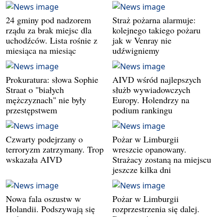
24 gminy pod nadzorem
Straż pożarna alarmuje:
rządu za brak miejsc dla
kolejnego takiego pożaru
uchodźców. Lista rośnie z
jak w Venray nie
miesiąca na miesiąc
udźwigniemy
Prokuratura: słowa Sophie
AIVD wśród najlepszych
Straat o "białych
służb wywiadowczych
mężczyznach" nie były
Europy. Holendrzy na
przestępstwem
podium rankingu
Czwarty podejrzany o
Pożar w Limburgii
terroryzm zatrzymany. Trop
wreszcie opanowany.
wskazała AIVD
Strażacy zostaną na miejscu
jeszcze kilka dni
Nowa fala oszustw w
Pożar w Limburgii
Holandii. Podszywają się
rozprzestrzenia się dalej.