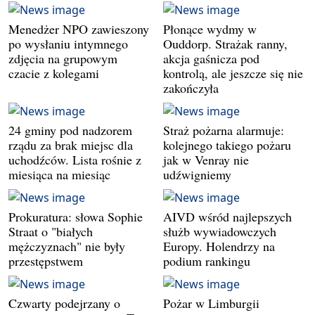
Menedżer NPO zawieszony
Płonące wydmy w
po wysłaniu intymnego
Ouddorp. Strażak ranny,
zdjęcia na grupowym
akcja gaśnicza pod
czacie z kolegami
kontrolą, ale jeszcze się nie
zakończyła
24 gminy pod nadzorem
Straż pożarna alarmuje:
rządu za brak miejsc dla
kolejnego takiego pożaru
uchodźców. Lista rośnie z
jak w Venray nie
miesiąca na miesiąc
udźwigniemy
Prokuratura: słowa Sophie
AIVD wśród najlepszych
Straat o "białych
służb wywiadowczych
mężczyznach" nie były
Europy. Holendrzy na
przestępstwem
podium rankingu
Czwarty podejrzany o
Pożar w Limburgii