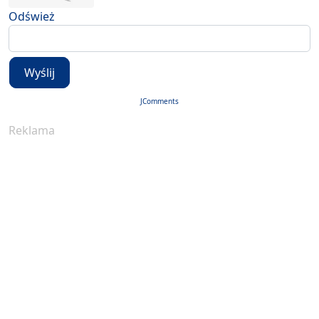
Odśwież
Wyślij
JComments
Reklama