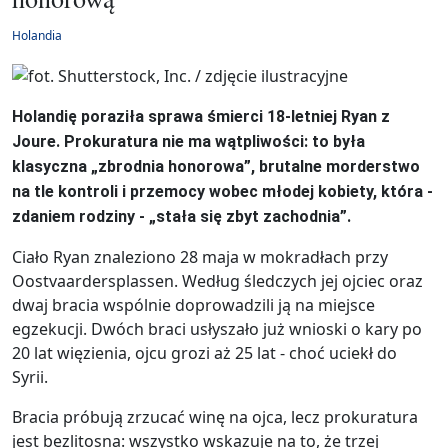
Holandia
Holandię poraziła sprawa śmierci 18-letniej Ryan z
Joure. Prokuratura nie ma wątpliwości: to była
klasyczna „zbrodnia honorowa”, brutalne morderstwo
na tle kontroli i przemocy wobec młodej kobiety, która -
zdaniem rodziny - „stała się zbyt zachodnia”.
Ciało Ryan znaleziono 28 maja w mokradłach przy
Oostvaardersplassen. Według śledczych jej ojciec oraz
dwaj bracia wspólnie doprowadzili ją na miejsce
egzekucji. Dwóch braci usłyszało już wnioski o kary po
20 lat więzienia, ojcu grozi aż 25 lat - choć uciekł do
Syrii.
Bracia próbują zrzucać winę na ojca, lecz prokuratura
jest bezlitosna: wszystko wskazuje na to, że trzej