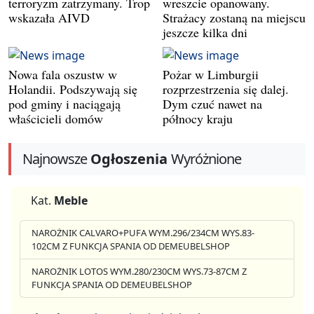
terroryzm zatrzymany. Trop
wreszcie opanowany.
wskazała AIVD
Strażacy zostaną na miejscu
jeszcze kilka dni
Nowa fala oszustw w
Pożar w Limburgii
Holandii. Podszywają się
rozprzestrzenia się dalej.
pod gminy i naciągają
Dym czuć nawet na
właścicieli domów
północy kraju
Najnowsze
Ogłoszenia
Wyróżnione
Kat.
Meble
NAROŻNIK CALVARO+PUFA WYM.296/234CM WYS.83-
102CM Z FUNKCJA SPANIA OD DEMEUBELSHOP
NAROŻNIK LOTOS WYM.280/230CM WYS.73-87CM Z
FUNKCJA SPANIA OD DEMEUBELSHOP