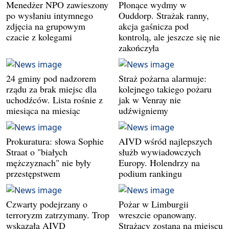
Menedżer NPO zawieszony
Płonące wydmy w
po wysłaniu intymnego
Ouddorp. Strażak ranny,
zdjęcia na grupowym
akcja gaśnicza pod
czacie z kolegami
kontrolą, ale jeszcze się nie
zakończyła
24 gminy pod nadzorem
Straż pożarna alarmuje:
rządu za brak miejsc dla
kolejnego takiego pożaru
uchodźców. Lista rośnie z
jak w Venray nie
miesiąca na miesiąc
udźwigniemy
Prokuratura: słowa Sophie
AIVD wśród najlepszych
Straat o "białych
służb wywiadowczych
mężczyznach" nie były
Europy. Holendrzy na
przestępstwem
podium rankingu
Czwarty podejrzany o
Pożar w Limburgii
terroryzm zatrzymany. Trop
wreszcie opanowany.
wskazała AIVD
Strażacy zostaną na miejscu