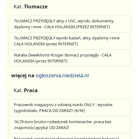
Kat.
Tłumacze
TŁUMACZ PRZYSIĘGŁY akty z USC, wyroki, dokumenty,
dyplomy i inne - CAŁA HOLANDIA (PRZEZ INTERNET)
TŁUMACZ PRZYSIĘGŁY wyniki badań, akty, dyplomy i inne
CAŁA HOLANDIA (przez INTERNET)
Natalia Zweekhorst-Krüger tłumacz przysięgły - CAŁA
HOLANDIA (przez INTERNET)
więcej na
ogłoszenia.niedziela.nl
Kat.
Praca
Pracownik magazynu z odzieżą marki ONLY - wysokie
tygodniówki, PRACA OD ZARAZ!! (K/M)
16,79 euro brutto rozładunek kontenerów- praca bez
znajomości języka! OD ZARAZ!
Pracownik produkcji/pakowanie (przetwórstwo bekonu)/