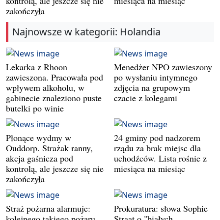
kontrolą, ale jeszcze się nie
miesiąca na miesiąc
zakończyła
Najnowsze w kategorii: Holandia
Lekarka z Rhoon
Menedżer NPO zawieszony
zawieszona. Pracowała pod
po wysłaniu intymnego
wpływem alkoholu, w
zdjęcia na grupowym
gabinecie znaleziono puste
czacie z kolegami
butelki po winie
Płonące wydmy w
24 gminy pod nadzorem
Ouddorp. Strażak ranny,
rządu za brak miejsc dla
akcja gaśnicza pod
uchodźców. Lista rośnie z
kontrolą, ale jeszcze się nie
miesiąca na miesiąc
zakończyła
Straż pożarna alarmuje:
Prokuratura: słowa Sophie
kolejnego takiego pożaru
Straat o "białych