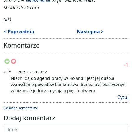
7.02.2025
Niedziela.NL
// fot.
Milos Ruzicka /
Shutterstock.com
(kk)
< Poprzednia
Następna >
Komentarze
-1
F
2025-02-08 09:12
#1
Niech idą do agenci pracy .w Holandii jest jej dużo.a
wymyślanie powodów bankructwa .trzeba być elastycznym
w biznesie.jedni zamykają a pięciu otwiera
Cytuj
Odśwież komentarze
Dodaj komentarz