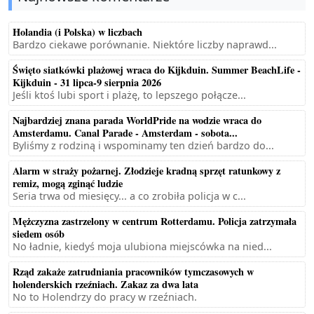
Holandia (i Polska) w liczbach
Bardzo ciekawe porównanie. Niektóre liczby naprawd...
Święto siatkówki plażowej wraca do Kijkduin. Summer BeachLife -
Kijkduin - 31 lipca-9 sierpnia 2026
Jeśli ktoś lubi sport i plażę, to lepszego połącze...
Najbardziej znana parada WorldPride na wodzie wraca do
Amsterdamu. Canal Parade - Amsterdam - sobota...
Byliśmy z rodziną i wspominamy ten dzień bardzo do...
Alarm w straży pożarnej. Złodzieje kradną sprzęt ratunkowy z
remiz, mogą zginąć ludzie
Seria trwa od miesięcy... a co zrobiła policja w c...
Mężczyzna zastrzelony w centrum Rotterdamu. Policja zatrzymała
siedem osób
No ładnie, kiedyś moja ulubiona miejscówka na nied...
Rząd zakaże zatrudniania pracowników tymczasowych w
holenderskich rzeźniach. Zakaz za dwa lata
No to Holendrzy do pracy w rzeźniach.