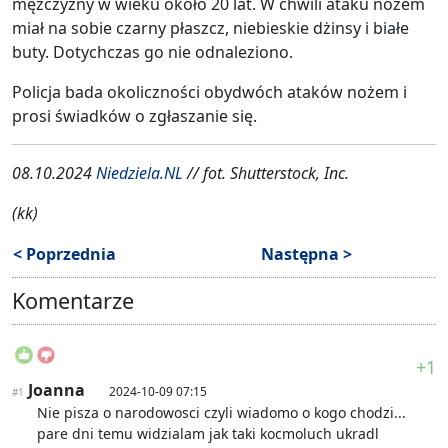
mężczyzny w wieku około 20 lat. W chwili ataku nożem
miał na sobie czarny płaszcz, niebieskie dżinsy i białe
buty. Dotychczas go nie odnaleziono.
Policja bada okoliczności obydwóch ataków nożem i
prosi świadków o zgłaszanie się.
08.10.2024
Niedziela.NL
// fot. Shutterstock, Inc.
(kk)
< Poprzednia
Następna >
Komentarze
+1
Joanna
2024-10-09 07:15
#1
Nie pisza o narodowosci czyli wiadomo o kogo chodzi...
pare dni temu widzialam jak taki kocmoluch ukradl