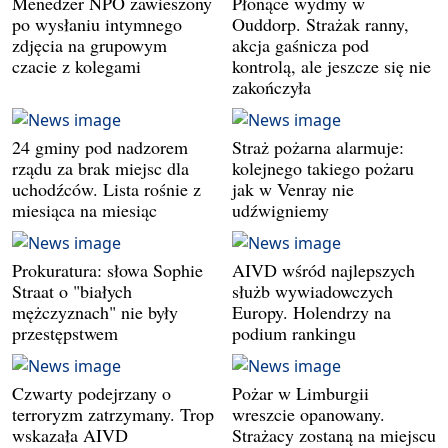
Menedżer NPO zawieszony
Płonące wydmy w
po wysłaniu intymnego
Ouddorp. Strażak ranny,
zdjęcia na grupowym
akcja gaśnicza pod
czacie z kolegami
kontrolą, ale jeszcze się nie
zakończyła
24 gminy pod nadzorem
Straż pożarna alarmuje:
rządu za brak miejsc dla
kolejnego takiego pożaru
uchodźców. Lista rośnie z
jak w Venray nie
miesiąca na miesiąc
udźwigniemy
Prokuratura: słowa Sophie
AIVD wśród najlepszych
Straat o "białych
służb wywiadowczych
mężczyznach" nie były
Europy. Holendrzy na
przestępstwem
podium rankingu
Czwarty podejrzany o
Pożar w Limburgii
terroryzm zatrzymany. Trop
wreszcie opanowany.
wskazała AIVD
Strażacy zostaną na miejscu