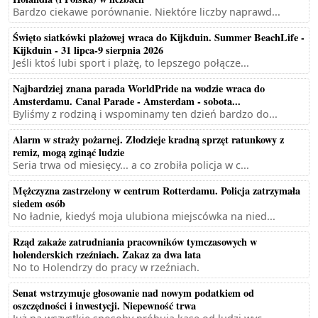
Bardzo ciekawe porównanie. Niektóre liczby naprawd...
Święto siatkówki plażowej wraca do Kijkduin. Summer BeachLife -
Kijkduin - 31 lipca-9 sierpnia 2026
Jeśli ktoś lubi sport i plażę, to lepszego połącze...
Najbardziej znana parada WorldPride na wodzie wraca do
Amsterdamu. Canal Parade - Amsterdam - sobota...
Byliśmy z rodziną i wspominamy ten dzień bardzo do...
Alarm w straży pożarnej. Złodzieje kradną sprzęt ratunkowy z
remiz, mogą zginąć ludzie
Seria trwa od miesięcy... a co zrobiła policja w c...
Mężczyzna zastrzelony w centrum Rotterdamu. Policja zatrzymała
siedem osób
No ładnie, kiedyś moja ulubiona miejscówka na nied...
Rząd zakaże zatrudniania pracowników tymczasowych w
holenderskich rzeźniach. Zakaz za dwa lata
No to Holendrzy do pracy w rzeźniach.
Senat wstrzymuje głosowanie nad nowym podatkiem od
oszczędności i inwestycji. Niepewność trwa