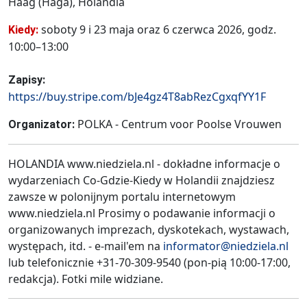
Haag (Haga), Holandia
soboty 9 i 23 maja oraz 6 czerwca 2026, godz.
Kiedy:
10:00–13:00
Zapisy:
https://buy.stripe.com/bJe4gz4T8abRezCgxqfYY1F
POLKA - Centrum voor Poolse Vrouwen
Organizator:
HOLANDIA www.niedziela.nl - dokładne informacje o
wydarzeniach Co-Gdzie-Kiedy w Holandii znajdziesz
zawsze w polonijnym portalu internetowym
www.niedziela.nl Prosimy o podawanie informacji o
organizowanych imprezach, dyskotekach, wystawach,
występach, itd. - e-mail'em na
informator@niedziela.nl
lub telefonicznie +31-70-309-9540 (pon-pią 10:00-17:00,
redakcja). Fotki mile widziane.