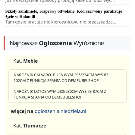
Już na wszystkie sposoby próbują kase od ludzi wyc...
Szkoły zamknięte, rozprawy odwołane. Kod czerwony paraliżuje
życie w Holandii
Tam gdzie pracuje nic kierownictwu nie przeszkadza...
Najnowsze
Ogłoszenia
Wyróżnione
Kat.
Meble
NAROŻNIK CALVARO+PUFA WYM.296/234CM WYS.83-
102CM Z FUNKCJA SPANIA OD DEMEUBELSHOP
NAROŻNIK LOTOS WYM.280/230CM WYS.73-87CM Z
FUNKCJA SPANIA OD DEMEUBELSHOP
więcej na
ogłoszenia.niedziela.nl
Kat.
Tłumacze