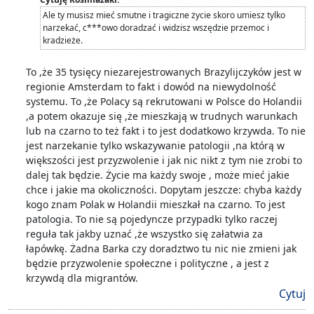
Ale ty musisz mieć smutne i tragiczne życie skoro umiesz tylko
narzekać, c***owo doradzać i widzisz wszędzie przemoc i
kradzieże.
To ,że 35 tysięcy niezarejestrowanych Brazylijczyków jest w
regionie Amsterdam to fakt i dowód na niewydolność
systemu. To ,że Polacy są rekrutowani w Polsce do Holandii
,a potem okazuje się ,że mieszkają w trudnych warunkach
lub na czarno to też fakt i to jest dodatkowo krzywda. To nie
jest narzekanie tylko wskazywanie patologii ,na którą w
większości jest przyzwolenie i jak nic nikt z tym nie zrobi to
dalej tak będzie. Życie ma każdy swoje , może mieć jakie
chce i jakie ma okoliczności. Dopytam jeszcze: chyba każdy
kogo znam Polak w Holandii mieszkał na czarno. To jest
patologia. To nie są pojedyncze przypadki tylko raczej
reguła tak jakby uznać ,że wszystko się załatwia za
łapówkę. Żadna Barka czy doradztwo tu nic nie zmieni jak
będzie przyzwolenie społeczne i polityczne , a jest z
krzywdą dla migrantów.
Cytuj