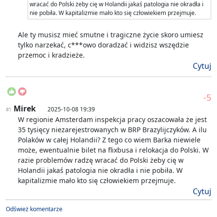
wracać do Polski żeby cię w Holandii jakaś patologia nie okradła i
nie pobiła. W kapitalizmie mało kto się człowiekiem przejmuje.
Ale ty musisz mieć smutne i tragiczne życie skoro umiesz
tylko narzekać, c***owo doradzać i widzisz wszędzie
przemoc i kradzieże.
Cytuj
-5
Mirek
2025-10-08 19:39
#1
W regionie Amsterdam inspekcja pracy oszacowała że jest
35 tysięcy niezarejestrowanych w BRP Brazylijczyków. A ilu
Polaków w całej Holandii? Z tego co wiem Barka niewiele
może, ewentualnie bilet na flixbusa i relokacja do Polski. W
razie problemów radzę wracać do Polski żeby cię w
Holandii jakaś patologia nie okradła i nie pobiła. W
kapitalizmie mało kto się człowiekiem przejmuje.
Cytuj
Odśwież komentarze