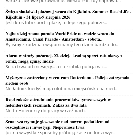
Bardzo ciekawe porównanie. Niektóre liczby naprawd...
Święto siatkówki plażowej wraca do Kijkduin. Summer BeachLife -
Kijkduin - 31 lipca-9 sierpnia 2026
Jeśli ktoś lubi sport i plażę, to lepszego połącze...
Najbardziej znana parada WorldPride na wodzie wraca do
Amsterdamu. Canal Parade - Amsterdam - sobota...
Byliśmy z rodziną i wspominamy ten dzień bardzo do...
Alarm w straży pożarnej. Złodzieje kradną sprzęt ratunkowy z
remiz, mogą zginąć ludzie
Seria trwa od miesięcy... a co zrobiła policja w c...
Mężczyzna zastrzelony w centrum Rotterdamu. Policja zatrzymała
siedem osób
No ładnie, kiedyś moja ulubiona miejscówka na nied...
Rząd zakaże zatrudniania pracowników tymczasowych w
holenderskich rzeźniach. Zakaz za dwa lata
No to Holendrzy do pracy w rzeźniach.
Senat wstrzymuje głosowanie nad nowym podatkiem od
oszczędności i inwestycji. Niepewność trwa
Już na wszystkie sposoby próbują kase od ludzi wyc...