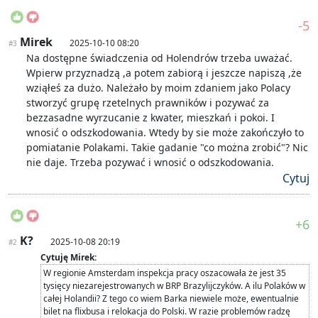
-5
Mirek
2025-10-10 08:20
#3
Na dostępne świadczenia od Holendrów trzeba uważać.
Wpierw przyznadzą ,a potem zabiorą i jeszcze napiszą ,że
wziąłeś za dużo. Należało by moim zdaniem jako Polacy
stworzyć grupę rzetelnych prawników i pozywać za
bezzasadne wyrzucanie z kwater, mieszkań i pokoi. I
wnosić o odszkodowania. Wtedy by sie może zakończyło to
pomiatanie Polakami. Takie gadanie "co można zrobić"? Nic
nie daje. Trzeba pozywać i wnosić o odszkodowania.
Cytuj
+6
K?
2025-10-08 20:19
#2
Cytuję Mirek:
W regionie Amsterdam inspekcja pracy oszacowała że jest 35
tysięcy niezarejestrowanych w BRP Brazylijczyków. A ilu Polaków w
całej Holandii? Z tego co wiem Barka niewiele może, ewentualnie
bilet na flixbusa i relokacja do Polski. W razie problemów radzę