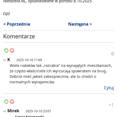
Niedziela.NL, opublikowane w portalu 8.10.2025
(sp)
< Poprzednia
Następna >
Komentarze
0
K
2025-10-16 11:09
#5
Wiele rodaków tak „rozrabia” na wynajętych mieszkaniach,
że często właściciele ich wyrzucają spowrotem na brug.
Dobrze mieć jakieś zabezpiecznie, ale tu chodzi o
normalnych wynajemców.
Cytuj
+1
Mirek
2025-10-10 23:01
#4
Cytuję Kosimazaki: